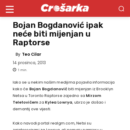
Bojan Bogdanović ipak
neće biti mijenjan u
Raptorse
By
Teo Cilar
14 prosinca, 2013
1
min.
Iako se u nekim našim medijima pojavila informacija
kako će
Bojan Bogdanović
biti mijenjan iz Brooklyn
Netsa u Toronto Raptorse zajedno sa
Mirzom
Teletovićem
za
Kylea Lowrya
, ubrzo je došao i
demantij ove vijesti.
Kako navodi portal realgm.com, Netsi su
zainteresirani za Lowrya, ali nemaju namjeru u