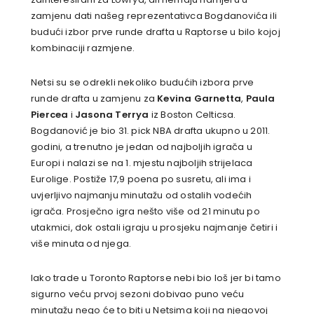
zamjenu dati našeg reprezentativca Bogdanovića ili
budući izbor prve runde drafta u Raptorse u bilo kojoj
kombinaciji razmjene.
Netsi su se odrekli nekoliko budućih izbora prve
runde drafta u zamjenu za
Kevina Garnetta
,
Paula
Piercea
i
Jasona Terrya
iz Boston Celticsa.
Bogdanović je bio 31. pick NBA drafta ukupno u 2011.
godini, a trenutno je jedan od najboljih igrača u
Europi i nalazi se na 1. mjestu najboljih strijelaca
Eurolige. Postiže 17,9 poena po susretu, ali ima i
uvjerljivo najmanju minutažu od ostalih vodećih
igrača. Prosječno igra nešto više od 21 minutu po
utakmici, dok ostali igraju u prosjeku najmanje četiri i
više minuta od njega.
Iako trade u Toronto Raptorse nebi bio loš jer bi tamo
sigurno veću prvoj sezoni dobivao puno veću
minutažu nego će to biti u Netsima koji na njegovoj