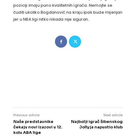
poziciji imaju puno kvalitetnih igrača. Nemojte se
čuditi ukoliko Bogdanović na kraju ipak bude mijenjan
jer u NBA ligi nitko nikada nije siguran.
Previous article
Next article
Naše predstavnike
Najbolji igrač šibenskog
čekaju novi izazovi u 12.
Jollyja napustio klub
kolu ABA lige