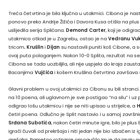
Treća četvrtina je bila ključna u utakmici. Cibona je nast
ponovo preko Andrije Žižića i Davora Kusa otišla na plu
uslijedila serija Splićana.
Demond Carter
, koji je odigra
utakmica otkad je u Zagrebu, ostao je na
Vedranu Vuk
tricom
. Krušlin
i
Dijan
su nastavili puniti koš Cibone, a s
ovaj puta polaganjem. Nakon 10-0 Splita, rezultat na se
Cibona se tada uozbiljila, ali nije uspjela do kraja zaustav
Bacanjima
Vujčića
i košem Krušlina četvrtina završava
Glavni problem u ovoj utakmici za Cibonu su bili stranci
na 10 poena, ali uglavnom je sve postigao “na silu” i uz
odigrao lošu utakmicu i nije se niti upisao u strijelce, a
H
četiri poena. Odlučno je Split nastavio i u samoj završ
Srđana Subotića
, nakon četiri minute igre, bilo je plu
igrači čuvali od prekršaja i niti jedan nije bio izbačen iz
grešaka. Pametno rotiranje omogućilo im je da igraju