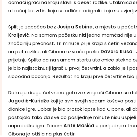
domaći igrači na kraju slavili s deset razlike. Utakmica s
u trećoj četvrtini koju su odlično odigrali i koju su uvjerljiv
Split je započeo bez
Josipa Sobina
, a mjesto u počet
Kraljević
. Na samom početku niti jedna momčad nije us
značajniju prednost. Tri minute prije kraja s četiri vezan
na pet razlike, ali Cibona uzvraća preko
Davora Kusa
i
prijetnju Splita da na samom startu utakmice stekne ozb
je bio najistaknutiji igrač u prvoj četvrtini, a zabio je i pos
slobodna bacanja. Rezultat na kraju prve četvrtine bio je
Do kraja druge četvrtine gotovo svi igrači Cibone su dobil
Jagodić-Kuridža
koji je svih svojih sedam koševa post
dionice igre. Dobar je bio protok lopte kod Cibone, ali 
postojala tako da sve do posljednje minute nisu uspjeli 
napadačku igru. Tricom
Ante Mašića
u posljednjim tre
Cibona je otišla na plus četiri.