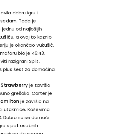
avila dobru igru i
s sedam. Tada je
o jednu od najlošijih
ušiću
, a ovaj to kaznio
eriju je okončao Vukušić,
maforu bio je 46:43.
iti razigrani Split.
 s plus šest za domaćina.
.
Strawberry
je završio
 puno grešaka. Carter je
amilton
je završio na
nici utakmice. Koševima
s 8. Dobro su se domaći
 igre s pet osobnih
 agresivno do samog