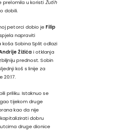
e prelomila u koristi
Žutih
o dobili.
noj petorci dobio je
Filip
pjela napraviti
a koša Sobina Split odlazi
Andrije Žižića
i otklanja
iljniju prednost. Sobin
ljednji koš s linije za
 20:17.
i priliku. Istaknuo se
igao tijekom druge
obrana kao da nije
kapitalizirati dobru
nutcima druge dionice