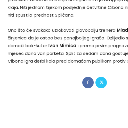
kraja. Niti jednom tijekom posljednje četvrtine Cibona nije
niti spustila prednost Splićana.
Ono što će svakako uzrokovati glavobolju trenera
Mlad
činjenica da je ostao bez ponajboljeg igrača. Ozlijedio 
domaći bek-šuter
Ivan Mimica
i prema prvim prognoza
mjesec dana van parketa. Split za sedam dana gostuje
Cibona igra derbi kola pred domaćom publikom protiv 