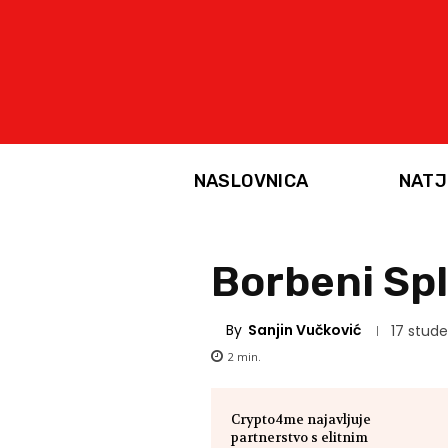
NASLOVNICA
NATJ
Borbeni Spl
By
Sanjin Vučković
17 stud
2
min.
Crypto4me najavljuje
partnerstvo s elitnim