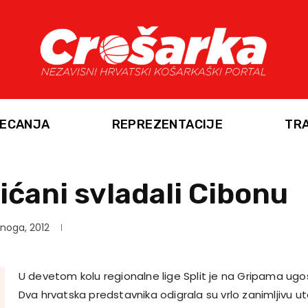
ECANJA
REPREZENTACIJE
TR
ićani svladali Cibonu
enoga, 2012
U devetom kolu regionalne lige Split je na Gripama ug
Dva hrvatska predstavnika odigrala su vrlo zanimljivu ut