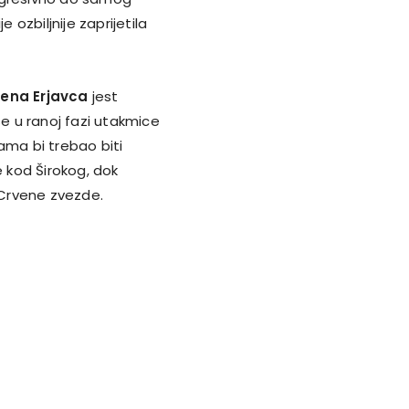
 ozbiljnije zaprijetila
ena Erjavca
jest
se u ranoj fazi utakmice
ma bi trebao biti
 kod Širokog, dok
Crvene zvezde.