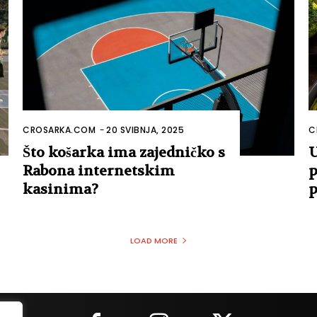
CROSARKA.COM
-
20 SVIBNJA, 2025
C
Što košarka ima zajedničko s
U
Rabona internetskim
p
kasinima?
p
LOAD MORE