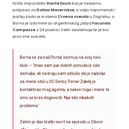
fizički impozantni
Dante Exum
koji je nedavno
potpisao za
Dallas Maverickse
, a valja napomenuti i
partiju kada je srušena
Crvena zvezda
u Zagrebu, a
Borna je izdominirao argentinskog
playa
Facunda
Campazza
s 24 poena i četiri asistencije te je bio
prvo ime susreta.
Borna se za naš Portal osvrnuo na svoj novi
klub: – ‘Imao sam par dobrih ponuda iz više
zemalja, ali na kraju sam odlučio da je najbolje
za mene otići u SC Derby.Trener Žakelj je
kontaktirao mog agenta, a nakon toga i mene te
smo se brzo dogovorili. Nije bilo nikakvih
problema.’
Zatim je dao kratki osvrt na epizodu u Ciboni: