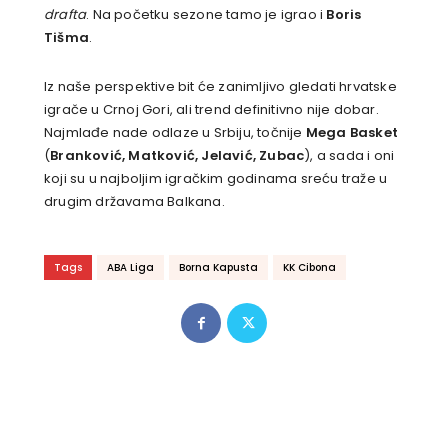
drafta
. Na početku sezone tamo je igrao i
Boris
Tišma
.
Iz naše perspektive bit će zanimljivo gledati hrvatske
igrače u Crnoj Gori, ali trend definitivno nije dobar.
Najmlađe nade odlaze u Srbiju, točnije
Mega Basket
(
Branković, Matković, Jelavić, Zubac
), a sada i oni
koji su u najboljim igračkim godinama sreću traže u
drugim državama Balkana.
Tags
ABA Liga
Borna Kapusta
KK Cibona