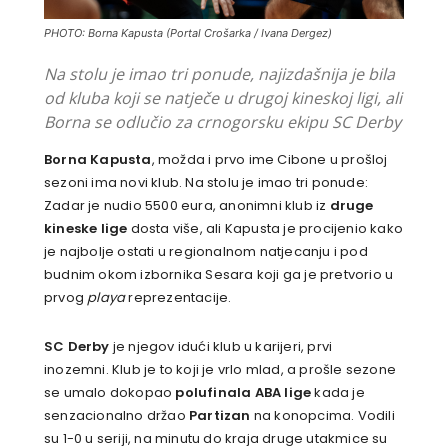
PHOTO: Borna Kapusta (Portal Crošarka / Ivana Dergez)
Na stolu je imao tri ponude, najizdašnija je bila
od kluba koji se natječe u drugoj kineskoj ligi, ali
Borna se odlučio za crnogorsku ekipu SC Derby
Borna Kapusta
, možda i prvo ime Cibone u prošloj
sezoni ima novi klub. Na stolu je imao tri ponude:
Zadar je nudio 5500 eura, anonimni klub iz
druge
kineske lige
dosta više, ali Kapusta je procijenio kako
je najbolje ostati u regionalnom natjecanju i pod
budnim okom izbornika Sesara koji ga je pretvorio u
prvog
playa
reprezentacije.
SC Derby
je njegov idući klub u karijeri, prvi
inozemni. Klub je to koji je vrlo mlad, a prošle sezone
se umalo dokopao
polufinala ABA lige
kada je
senzacionalno držao
Partizan
na konopcima. Vodili
su 1-0 u seriji, na minutu do kraja druge utakmice su