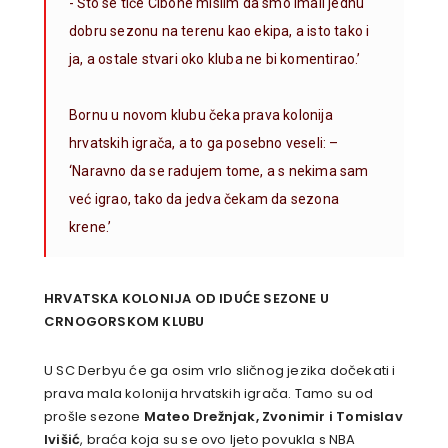
-‘Što se tiče Cibone mislim da smo imali jednu
dobru sezonu na terenu kao ekipa, a isto tako i
ja, a ostale stvari oko kluba ne bi komentirao.’
Bornu u novom klubu čeka prava kolonija
hrvatskih igrača, a to ga posebno veseli: –
‘Naravno da se radujem tome, a s nekima sam
već igrao, tako da jedva čekam da sezona
krene.’
HRVATSKA KOLONIJA OD IDUĆE SEZONE U
CRNOGORSKOM KLUBU
U SC Derbyu će ga osim vrlo sličnog jezika dočekati i
prava mala kolonija hrvatskih igrača. Tamo su od
prošle sezone
Mateo Drežnjak, Zvonimir i Tomislav
Ivišić
, braća koja su se ovo ljeto povukla s NBA