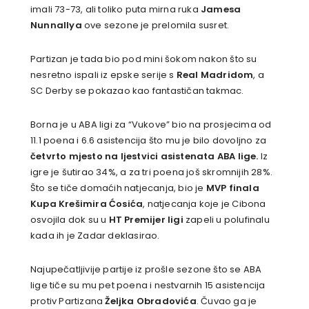
imali 73-73, ali toliko puta mirna ruka
Jamesa
Nunnallya
ove sezone je prelomila susret.
Partizan je tada bio pod mini šokom nakon što su
nesretno ispali iz epske serije s
Real Madridom
, a
SC Derby se pokazao kao fantastičan takmac.
Borna je u ABA ligi za “Vukove” bio na prosjecima od
11.1 poena i 6.6 asistencija što mu je bilo dovoljno za
četvrto mjesto na ljestvici asistenata ABA lige.
Iz
igre je šutirao 34%, a za tri poena još skromnijih 28%.
Što se tiče domaćih natjecanja, bio je
MVP finala
Kupa Krešimira Ćosića
, natjecanja koje je Cibona
osvojila dok su u
HT Premijer ligi
zapeli u polufinalu
kada ih je Zadar deklasirao.
Najupečatljivije partije iz prošle sezone što se ABA
lige tiče su mu pet poena i nestvarnih 15 asistencija
protiv Partizana
Željka Obradovića
. Čuvao ga je