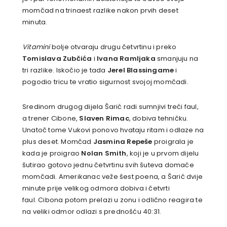
momčad na trinaest razlike nakon prvih deset
minuta.
Vitamini
bolje otvaraju drugu četvrtinu i preko
Tomislava Zubčića
i
Ivana Ramljaka
smanjuju na
tri razlike. Iskočio je tada
Jerel Blassingame
i
pogodio tricu te vratio sigurnost svojoj momčadi.
Sredinom drugog dijela Šarić radi sumnjivi treći faul,
a trener Cibone,
Slaven Rimac
, dobiva tehničku.
Unatoč tome Vukovi ponovo hvataju ritam i odlaze na
plus deset. Momčad
Jasmina Repeše
proigrala je
kada je proigrao
Nolan Smith
, koji je u prvom dijelu
šutirao gotovo jednu četvrtinu svih šuteva domaće
momčadi. Amerikanac veže šest poena, a Šarić dvije
minute prije velikog odmora dobiva i četvrti
faul. Cibona potom prelazi u zonu i odlično reagira te
na veliki odmor odlazi s prednošću 40:31.