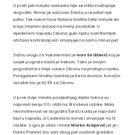
U prvih pet minuta nastavka nije se ništa značajnije
dogodilo. Rimac je sačuvao Šarića,a rezultat nije
patio. Tek nakon trice Nolana Smitha četiri minute do
kraja Vitamini dolaze na manji zaostatak. U
sljedećem napadu Cibona gubi loptu, Ivan Ramljak
istrčava kontranapad i smanjuje na samo minus pet.
Važnu ulogu za
Vukove
imao je
Ivan Siriščević
koji je
uvijek pogodio kada je trebalo. Tako je svojim
pogodcima s linije odveo Cibonu na pristojnu razliku.
Polaganjem Smitha završila je treća dionica. Konačni
rezultat bio je 62:55 za Cibonu.
U prve dvije minute posljednjeg dijela Vukovi su
napravili seriju 11:0 i otišli na 18 koševa razlike. Mala
nesmotrenost se dogodila Šariću kada je napravio
faul u napadu, a Cedevita to koristi i smanjuje na 13
razlike. U igru je ušao i mladi
Marko Arapović
jer je i
Darko Planinić bio vani zbog pet osobnih grešaka.