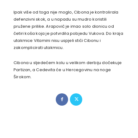
Ipak više od toga nije moglo, Cibona je kontrolirala
defenzivni skok, a u napadu su mudro koristili
pružene prilike. Arapović je imao solo dionicu od
četiri koša koja je potvrdila pobjedu Vukova. Do kraja
utakmice Vitamini nisu uspjeli stići Cibonu i
zakomplicirati utakmicu.
Cibona u sljedećem kolu u velikom derbiju dočekuje
Partizan, a Cedevita će u Hercegovinu na noge
Širokom.