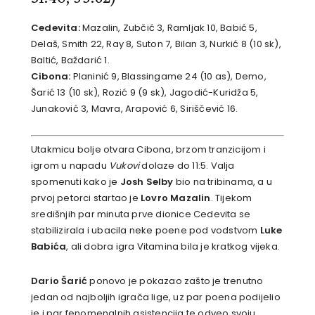
Cedevita:
Mazalin, Zubčić 3, Ramljak 10, Babić 5,
Delaš, Smith 22, Ray 8, Suton 7, Bilan 3, Nurkić 8 (10 sk),
Baltić, Baždarić 1.
Cibona:
Planinić 9, Blassingame 24 (10 as), Demo,
Šarić 13 (10 sk), Rozić 9 (9 sk), Jagodić-Kuridža 5,
Junaković 3, Mavra, Arapović 6, Siriščević 16.
Utakmicu bolje otvara Cibona, brzom tranzicijom i
igrom u napadu
Vukovi
dolaze do 11:5. Valja
spomenuti kako je
Josh Selby
bio na tribinama, a u
prvoj petorci startao je
Lovro Mazalin
. Tijekom
središnjih par minuta prve dionice Cedevita se
stabilizirala i ubacila neke poene pod vodstvom
Luke
Babića
, ali dobra igra Vitamina bila je kratkog vijeka.
Dario Šarić
ponovo je pokazao zašto je trenutno
jedan od najboljih igrača lige, uz par poena podijelio
je i par fenomenalnih asistencija te odveo svoju