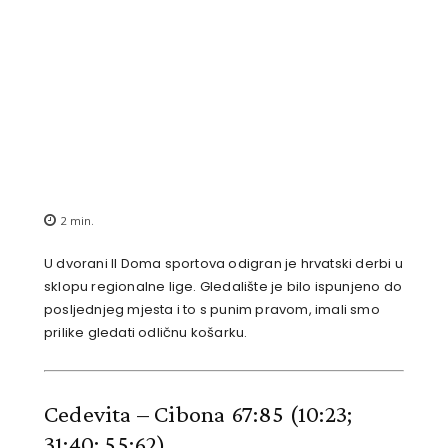
2
min.
U dvorani II Doma sportova odigran je hrvatski derbi u
sklopu regionalne lige. Gledalište je bilo ispunjeno do
posljednjeg mjesta i to s punim pravom, imali smo
prilike gledati odličnu košarku.
Cedevita – Cibona 67:85
(10:23;
31:40; 55:62)