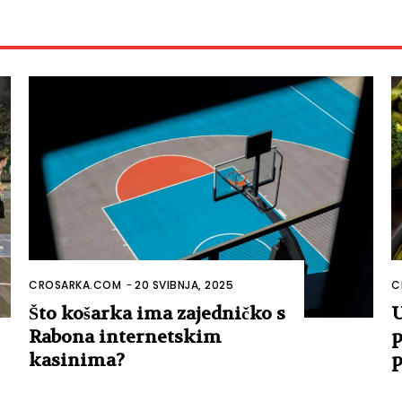
CROSARKA.COM
-
20 SVIBNJA, 2025
C
Što košarka ima zajedničko s
U
Rabona internetskim
p
kasinima?
p