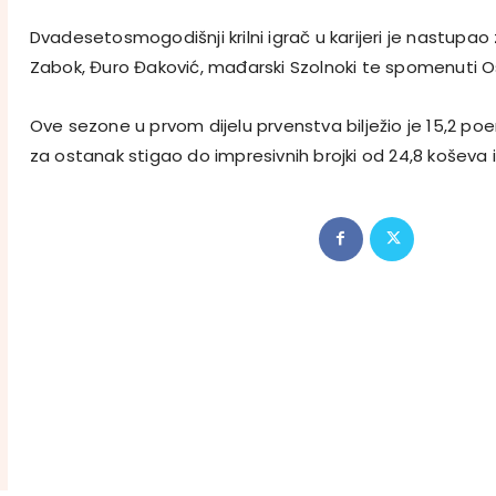
Dvadesetosmogodišnji krilni igrač u karijeri je nastupao z
Zabok, Đuro Đaković, mađarski Szolnoki te spomenuti Os
Ove sezone u prvom dijelu prvenstva bilježio je 15,2 poen
za ostanak stigao do impresivnih brojki od 24,8 koševa i