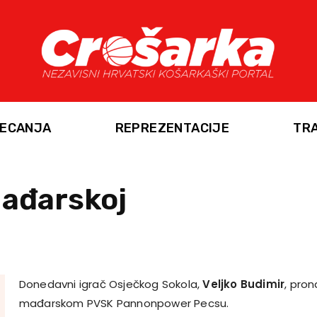
ECANJA
REPREZENTACIJE
TR
Mađarskoj
Donedavni igrač Osječkog Sokola,
Veljko Budimir
, pro
mađarskom PVSK Pannonpower Pecsu.