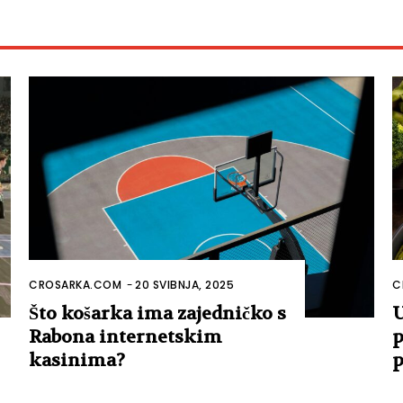
CROSARKA.COM
-
20 SVIBNJA, 2025
C
Što košarka ima zajedničko s
U
Rabona internetskim
p
kasinima?
p