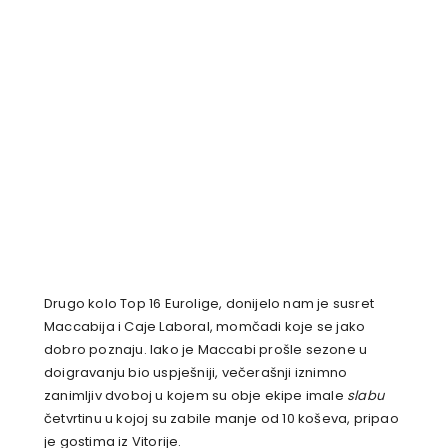
Drugo kolo Top 16 Eurolige, donijelo nam je susret
Maccabija i Caje Laboral, momčadi koje se jako
dobro poznaju. Iako je Maccabi prošle sezone u
doigravanju bio uspješniji, večerašnji iznimno
zanimljiv dvoboj u kojem su obje ekipe imale
slabu
četvrtinu u kojoj su zabile manje od 10 koševa, pripao
je gostima iz Vitorije.