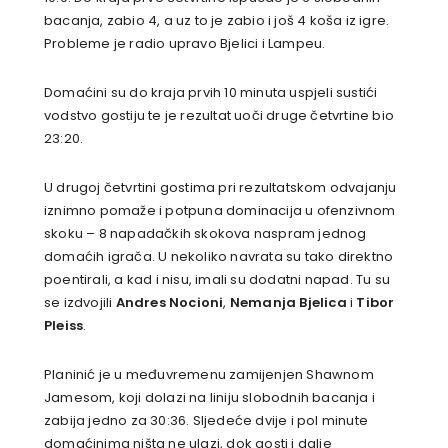
bacanja, zabio 4, a uz to je zabio i još 4 koša iz igre.
Probleme je radio upravo Bjelici i Lampeu.
Domaćini su do kraja prvih 10 minuta uspjeli sustići
vodstvo gostiju te je rezultat uoči druge četvrtine bio
23:20.
U drugoj četvrtini gostima pri rezultatskom odvajanju
iznimno pomaže i potpuna dominacija u ofenzivnom
skoku – 8 napadačkih skokova naspram jednog
domaćih igrača. U nekoliko navrata su tako direktno
poentirali, a kad i nisu, imali su dodatni napad. Tu su
se izdvojili
Andres Nocioni
,
Nemanja
Bjelica
i
Tibor
Pleiss
.
Planinić je u međuvremenu zamijenjen Shawnom
Jamesom, koji dolazi na liniju slobodnih bacanja i
zabija jedno za 30:36. Sljedeće dvije i pol minute
domaćinima ništa ne ulazi, dok gosti i dalje