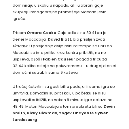
dominiraju u skoku u napadu, ali i u obrani gdje
skupljaju mnogobrojne promašaje Maccabijevih
igrača.
Tricom
Omara Cooka
Caja odlazi na 30:41 pa je
trener Maccabija,
David Blatt
, bio prisiljen zvati
timeout
. U posljednje dvije minute tempo se ubrzao.
Maccabi se ima priliku kroz kontru približiti, no ne
uspijeva, a još i
Fabien Causeur
pogađa tricu za
32:44 koliko ostaje na poluvremenu – u drugoj dionici
domaćini su zabili samo 9 koševa.
U trećoj četvrtini su gosti bili u padu, ali i sama igra se
umrtvila. Domaćini su pritiskali, u početku se nisu
uspijevali približiti, no nakon 8 minuta igre dolaze na
48:49. Motori Maccabija u tom preokretu bili su
Devin
Smith
,
Ricky Hickman
,
Yogev Ohayon
te
Sylven
Landesberg
.