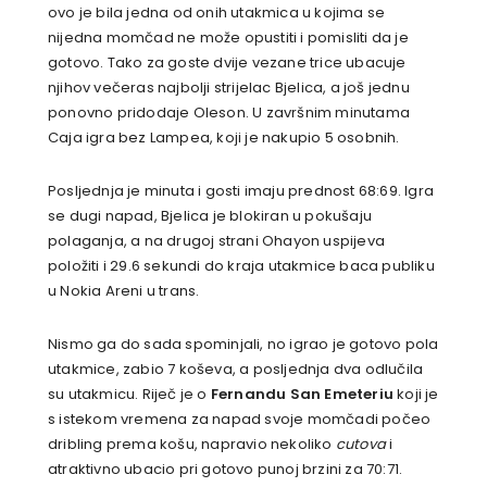
ovo je bila jedna od onih utakmica u kojima se
nijedna momčad ne može opustiti i pomisliti da je
gotovo. Tako za goste dvije vezane trice ubacuje
njihov večeras najbolji strijelac Bjelica, a još jednu
ponovno pridodaje Oleson. U završnim minutama
Caja igra bez Lampea, koji je nakupio 5 osobnih.
Posljednja je minuta i gosti imaju prednost 68:69. Igra
se dugi napad, Bjelica je blokiran u pokušaju
polaganja, a na drugoj strani Ohayon uspijeva
položiti i 29.6 sekundi do kraja utakmice baca publiku
u Nokia Areni u trans.
Nismo ga do sada spominjali, no igrao je gotovo pola
utakmice, zabio 7 koševa, a posljednja dva odlučila
su utakmicu. Riječ je o
Fernandu San Emeteriu
koji je
s istekom vremena za napad svoje momčadi počeo
dribling prema košu, napravio nekoliko
cutova
i
atraktivno ubacio pri gotovo punoj brzini za 70:71.