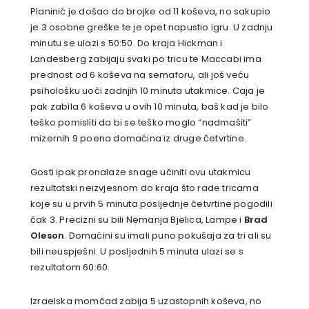
Planinić je došao do brojke od 11 koševa, no sakupio
je 3 osobne greške te je opet napustio igru. U zadnju
minutu se ulazi s 50:50. Do kraja Hickman i
Landesberg zabijaju svaki po tricu te Maccabi ima
prednost od 6 koševa na semaforu, ali još veću
psihološku uoči zadnjih 10 minuta utakmice. Caja je
pak zabila 6 koševa u ovih 10 minuta, baš kad je bilo
teško pomisliti da bi se teško moglo “nadmašiti”
mizernih 9 poena domaćina iz druge četvrtine.
Gosti ipak pronalaze snage učiniti ovu utakmicu
rezultatski neizvjesnom do kraja što rade tricama
koje su u prvih 5 minuta posljednje četvrtine pogodili
čak 3. Precizni su bili Nemanja Bjelica, Lampe i
Brad
Oleson
. Domaćini su imali puno pokušaja za tri ali su
bili neuspješni. U posljednih 5 minuta ulazi se s
rezultatom 60:60.
Izraelska momčad zabija 5 uzastopnih koševa, no