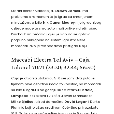
Startni centar Maccabija,
Shawn James
, ima
problema s ramenom te je igrao sa smanjenom
minutažom, a krilo
Nik Caner Medley
nije igrao zbog
ozljede noge te smo zato imali prilike vidjeti našeg
Darka Planinića
koji djeluje kao da se gotovo
potpuno prilagodio na sistem igre izraelske
momčadi iako je tek nedavno pristigao u nju.
Maccabi Electra Tel Aviv – Caja
Laboral 70:71
(23:20; 32:44; 56:50)
Caja je otvorila utakmicu 5-0 serijom, dva puta je
tijekom prve četvrtine imala to vodstvo, no momčadi
su bile u egalu. Kod gostiju su se istaknuli
Maciej
Lampe
sa 7 skokova i 2 koša u prvih 10 minuta te
Milko Bjelica
, a kod domaćina
David Logan
i Darko
Planinić koji je ušao sredinom četvrtine pri rezultatu
10:9. Do kraja prve četvrtine ispucao je 6 slobodnih