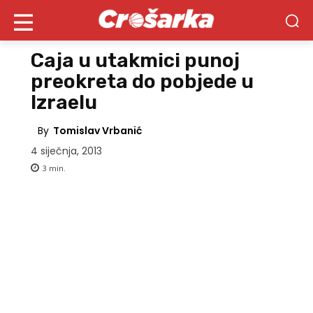
Caja u utakmici punoj
preokreta do pobjede u
Izraelu
By
Tomislav Vrbanić
4 siječnja, 2013
3
min.