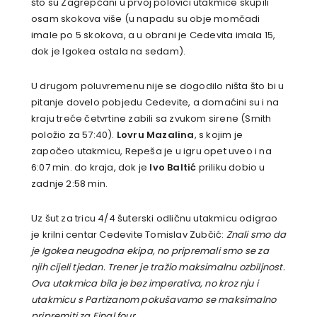
što su Zagrepčani u prvoj polovici utakmice skupili
osam skokova više (u napadu su obje momčadi
imale po 5 skokova, a u obrani je Cedevita imala 15,
dok je Igokea ostala na sedam).
U drugom poluvremenu nije se dogodilo ništa što bi u
pitanje dovelo pobjedu Cedevite, a domaćini su i na
kraju treće četvrtine zabili sa zvukom sirene (Smith
položio za 57:40).
Lovru Mazalina
, s kojim je
započeo utakmicu, Repeša je u igru opet uveo i na
6:07 min. do kraja, dok je
Ivo Baltić
priliku dobio u
zadnje 2:58 min.
Uz šut za tricu 4/4 šuterski odličnu utakmicu odigrao
je krilni centar Cedevite Tomislav Zubčić:
Znali smo da
je Igokea neugodna ekipa, no pripremali smo se za
njih cijeli tjedan. Trener je tražio maksimalnu ozbiljnost.
Ova utakmica bila je bez imperativa, no kroz nju i
utakmicu s Partizanom pokušavamo se maksimalno
pripremiti za Final four.