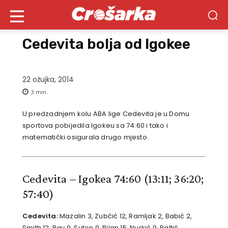
Cedevita bolja od Igokee
22 ožujka, 2014
3
min.
U predzadnjem kolu ABA lige Cedevita je u Domu
sportova pobijedila Igokeu sa 74:60 i tako i
matematički osigurala drugo mjesto.
Cedevita – Igokea 74:60
(13:11; 36:20;
57:40)
Cedevita:
Mazalin 3, Zubčić 12, Ramljak 2, Babić 2,
Smith 12, Ray 9, Suton 9, Bilan 15, Nurkić 9, Baltić,