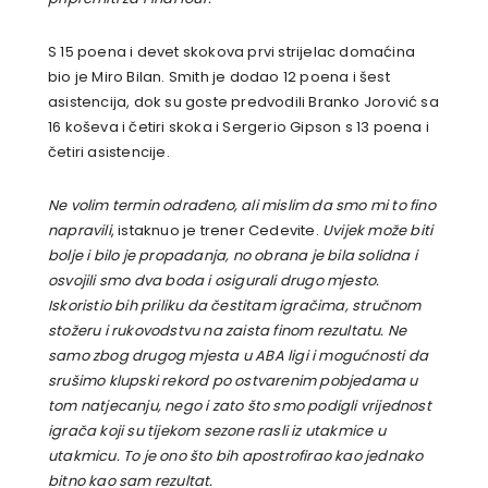
S 15 poena i devet skokova prvi strijelac domaćina
bio je Miro Bilan. Smith je dodao 12 poena i šest
asistencija, dok su goste predvodili Branko Jorović sa
16 koševa i četiri skoka i Sergerio Gipson s 13 poena i
četiri asistencije.
Ne volim termin odrađeno, ali mislim da smo mi to fino
napravili
, istaknuo je trener Cedevite.
Uvijek može biti
bolje i bilo je propadanja, no obrana je bila solidna i
osvojili smo dva boda i osigurali drugo mjesto.
Iskoristio bih priliku da čestitam igračima, stručnom
stožeru i rukovodstvu na zaista finom rezultatu. Ne
samo zbog drugog mjesta u ABA ligi i mogućnosti da
srušimo klupski rekord po ostvarenim pobjedama u
tom natjecanju, nego i zato što smo podigli vrijednost
igrača koji su tijekom sezone rasli iz utakmice u
utakmicu. To je ono što bih apostrofirao kao jednako
bitno kao sam rezultat.