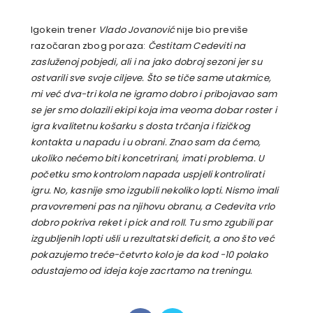
Igokein trener
Vlado Jovanović
nije bio previše
razočaran zbog poraza:
Čestitam Cedeviti na
zasluženoj pobjedi, ali i na jako dobroj sezoni jer su
ostvarili sve svoje ciljeve. Što se tiče same utakmice,
mi već dva-tri kola ne igramo dobro i pribojavao sam
se jer smo dolazili ekipi koja ima veoma dobar roster i
igra kvalitetnu košarku s dosta trčanja i fizičkog
kontakta u napadu i u obrani. Znao sam da ćemo,
ukoliko nećemo biti koncetrirani, imati problema. U
početku smo kontrolom napada uspjeli kontrolirati
igru. No, kasnije smo izgubili nekoliko lopti. Nismo imali
pravovremeni pas na njihovu obranu, a Cedevita vrlo
dobro pokriva reket i pick and roll. Tu smo zgubili par
izgubljenih lopti ušli u rezultatski deficit, a ono što već
pokazujemo treće-četvrto kolo je da kod -10 polako
odustajemo od ideja koje zacrtamo na treningu.