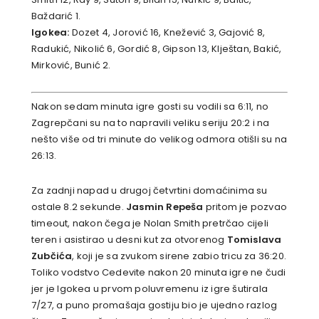
Baždarić 1.
Igokea:
Dozet 4, Jorović 16, Knežević 3, Gajović 8,
Radukić, Nikolić 6, Gordić 8, Gipson 13, Klještan, Bakić,
Mirković, Bunić 2.
Nakon sedam minuta igre gosti su vodili sa 6:11, no
Zagrepčani su na to napravili veliku seriju 20:2 i na
nešto više od tri minute do velikog odmora otišli su na
26:13.
Za zadnji napad u drugoj četvrtini domaćinima su
ostale 8.2 sekunde.
Jasmin Repeša
pritom je pozvao
timeout, nakon čega je Nolan Smith pretrčao cijeli
teren i asistirao u desni kut za otvorenog
Tomislava
Zubčića
, koji je sa zvukom sirene zabio tricu za 36:20.
Toliko vodstvo Cedevite nakon 20 minuta igre ne čudi
jer je Igokea u prvom poluvremenu iz igre šutirala
7/27, a puno promašaja gostiju bio je ujedno razlog