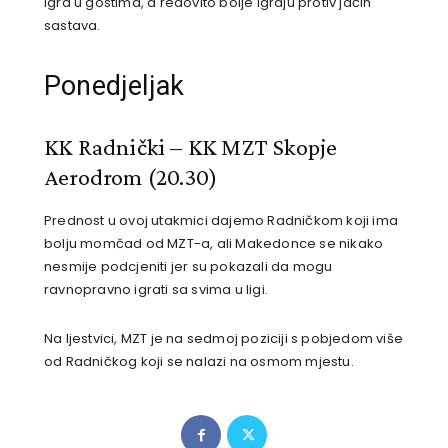
igra u gostima, a redovito bolje igraju protiv jačih
sastava.
Ponedjeljak
KK Radnički – KK MZT Skopje
Aerodrom (20.30)
Prednost u ovoj utakmici dajemo Radničkom koji ima
bolju momčad od MZT-a, ali Makedonce se nikako
nesmije podcjeniti jer su pokazali da mogu
ravnopravno igrati sa svima u ligi.
Na ljestvici, MZT je na sedmoj poziciji s pobjedom više
od Radničkog koji se nalazi na osmom mjestu.