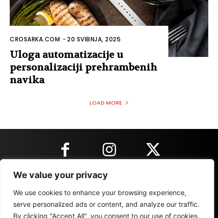
CROSARKA.COM
-
20 SVIBNJA, 2025
Uloga automatizacije u
personalizaciji prehrambenih
navika
LOAD MORE
We value your privacy
KONTAKT INFORMACIJE
We use cookies to enhance your browsing experience,
serve personalized ads or content, and analyze our traffic.
By clicking "Accept All", you consent to our use of cookies.
IMPRESSUM
MARKETING
REZULTATI