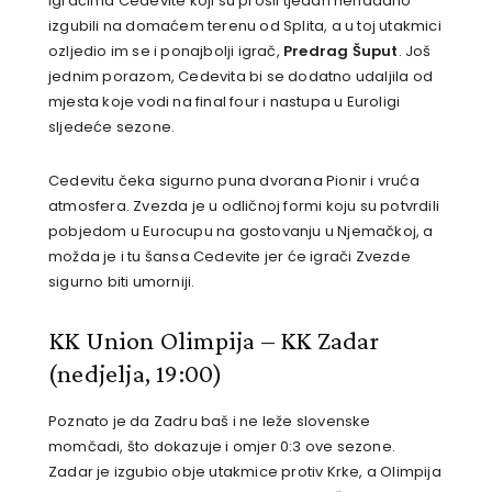
igračima Cedevite koji su prošli tjedan nenadano
izgubili na domaćem terenu od Splita, a u toj utakmici
ozljedio im se i ponajbolji igrač,
Predrag Šuput
. Još
jednim porazom, Cedevita bi se dodatno udaljila od
mjesta koje vodi na final four i nastupa u Euroligi
sljedeće sezone.
Cedevitu čeka sigurno puna dvorana Pionir i vruća
atmosfera. Zvezda je u odličnoj formi koju su potvrdili
pobjedom u Eurocupu na gostovanju u Njemačkoj, a
možda je i tu šansa Cedevite jer će igrači Zvezde
sigurno biti umorniji.
KK Union Olimpija – KK Zadar
(nedjelja, 19:00)
Poznato je da Zadru baš i ne leže slovenske
momčadi, što dokazuje i omjer 0:3 ove sezone.
Zadar je izgubio obje utakmice protiv Krke, a Olimpija