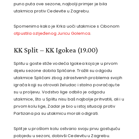
puno puta ove sezone, najbolji primjer je bila
utakmica protiv Cedevite u Zagrebu.
Spomenimo kako je Krka uoči utakmice s Cibonom
otpustila ozljeđenog Juricu Golemca
.
KK Split – KK Igokea (19.00)
Splitu u goste stiže vodeća Igokea koja je u prvom
dijelu sezone dobila Splićane. Tražili su odgodu
utakmice Splićani zbog zdrastvenih problema svojih
igrača kojji su otrovali želudac i stalno povraćaju te
su u proljevu. Vodstvo lige odbilo je odgodu
utakmice, što u Splitu nisu baš najbolje prihvatili, ali i u
prvom kolu lige, Zadar je bio u istoj situaciji protiv
Partizana pa su utakmicu morali odigrati.
Split je u prošlom kolu ostvario svoju prvu gostujuću
pobjedu u sezoni, dobivši Cedevitu u Zagrebu.