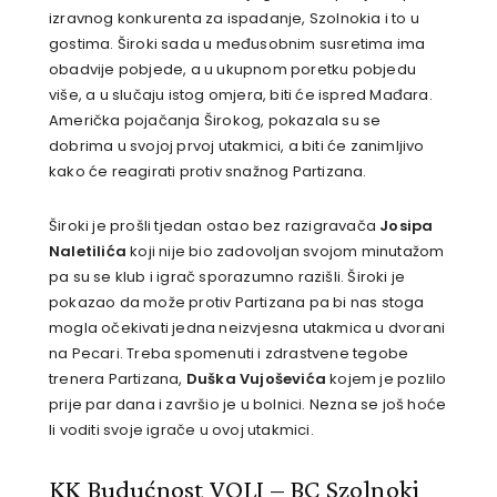
izravnog konkurenta za ispadanje, Szolnokia i to u
gostima. Široki sada u međusobnim susretima ima
obadvije pobjede, a u ukupnom poretku pobjedu
više, a u slučaju istog omjera, biti će ispred Mađara.
Američka pojačanja Širokog, pokazala su se
dobrima u svojoj prvoj utakmici, a biti će zanimljivo
kako će reagirati protiv snažnog Partizana.
Široki je prošli tjedan ostao bez razigravača
Josipa
Naletilića
koji nije bio zadovoljan svojom minutažom
pa su se klub i igrač sporazumno razišli. Široki je
pokazao da može protiv Partizana pa bi nas stoga
mogla očekivati jedna neizvjesna utakmica u dvorani
na Pecari. Treba spomenuti i zdrastvene tegobe
trenera Partizana,
Duška Vujoševića
kojem je pozlilo
prije par dana i završio je u bolnici. Nezna se još hoće
li voditi svoje igrače u ovoj utakmici.
KK Budućnost VOLI – BC Szolnoki