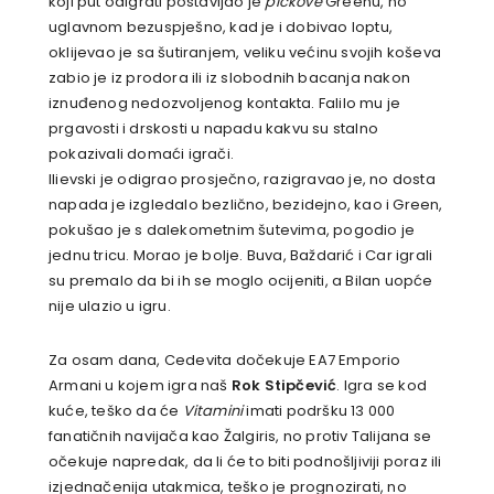
koji put odigrati postavljao je
pickove
Greenu, no
uglavnom bezuspješno, kad je i dobivao loptu,
oklijevao je sa šutiranjem, veliku većinu svojih koševa
zabio je iz prodora ili iz slobodnih bacanja nakon
iznuđenog nedozvoljenog kontakta. Falilo mu je
prgavosti i drskosti u napadu kakvu su stalno
pokazivali domaći igrači.
Ilievski je odigrao prosječno, razigravao je, no dosta
napada je izgledalo bezlično, bezidejno, kao i Green,
pokušao je s dalekometnim šutevima, pogodio je
jednu tricu. Morao je bolje. Buva, Baždarić i Car igrali
su premalo da bi ih se moglo ocijeniti, a Bilan uopće
nije ulazio u igru.
Za osam dana, Cedevita dočekuje EA7 Emporio
Armani u kojem igra naš
Rok Stipčević
. Igra se kod
kuće, teško da će
Vitamini
imati podršku 13 000
fanatičnih navijača kao Žalgiris, no protiv Talijana se
očekuje napredak, da li će to biti podnošljiviji poraz ili
izjednačenija utakmica, teško je prognozirati, no