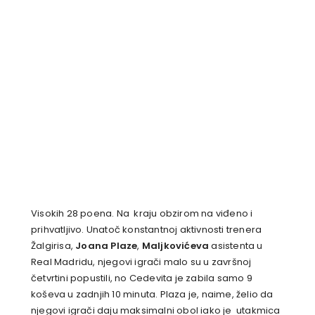
Visokih 28 poena. Na kraju obzirom na viđeno i
prihvatljivo. Unatoč konstantnoj aktivnosti trenera
Žalgirisa,
Joana Plaze
,
Maljkovićeva
asistenta u
Real Madridu, njegovi igrači malo su u završnoj
četvrtini popustili, no Cedevita je zabila samo 9
koševa u zadnjih 10 minuta. Plaza je, naime, želio da
njegovi igrači daju maksimalni obol iako je utakmica