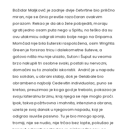
Božidar Maljković je zadnje dvije četvrtine bio prilično
miran, nije se činio previše razočaran ovakvim
porazom. Rekao je da ako žele pobijediti, moraju
igrati jedno osam puta nego u Splitu, no teško da su
ovu utakmicu odigrali imalo bolje nego na Gripama.
Momčad nije bila šuterski raspoložena, osim Wrighta.
Green je forsirao tricu i dalekometne šuteve, a
gotovo ništa mu nije ulazilo, Suton i Šuput su veoma
brzo nakupili tri osobne svaki, postali su nervozni,
domaćini su to znalački iskoristili. Andrić je u napadu
bio solidan, u obrani slabiji, dok je Gelabale bio
obrambeno najbolji Cedevitin individualac, puno se
kretao, preuzimao je koga god je trebalo, pokazao je
svoju lateralnu brzinu, kraj njega se nije moglo proći.
Ipak, takva požrtvovna i mahnita, intenzivna obrana,
uzela je svoj danak u njegovom napadu, koji je
odigrao isuviše pasivno. Tu je bio mnogo sporiji,
tromiji, nije se nudio, nije trčao bez lopte, pokušao je