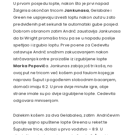
U prvom posjedu lopte, nakon što je prvi napad
Žalgirisa okončan tricom
Jankunasa
, Gelabale i
Green ne uspijevaju izvesti loptu nakon
outa
u zato
predviđenih pet sekundi te automatski gube posjed.
Dobrom obranom zatim Andrić zaustavlja Jankunasa
da bi Wright promašio tricu pa se u napadu poslije
spetljao i izgubio loptu. Prve poene za Cedevitu
ostavruje Andrić snažnim zakucavanjem nakon
istrčavanja kontre proizašle iz izgubljene lopte
Marka Popović
a. Jankunas zabija još tri koša, no
ovaj put ne tricom već košem pod faulom kojeg je
napravio Šuput i pogođenim slobodnim bacanjem,
domaći imaju 6:2. U prve dvije minute igre, obje
strane imale su po dvije izgubljene lopte. Cedevita
odgovara miniserijom.
Dalekim košem za dva Gelabalea, zatim Andrićevim
poslije sjajno spuštene lopte Greena u reket te
Šuputove trice, dolazi u prvo vodstvo – 8:9. U