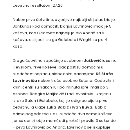
četvrtinu rezultatom 27:20
Nakon prve četvrtine, uvjerljivo najbolji strijelac bio je
Jankunas kod domaćih, Darjuš Lavrinovič imao je 5
koševa, kod Cedevite najbolji je bio Andrić sa 6
koševa, a slijedili su ga Gelabale i Wright sa po 4
koša.
Druga četvrtina započinje osobnom
Juškevičiusa
na
Ilievskom. Prve koševe ipak postižu domaćini u
sljedećem napadu, slobodnim bacanjima
Kšištofa
Lavrinoviča
nakon treće osobne Sutona. Cedevitini
krilni centri su nakon 10 i pol minuta igre imali po 3
osobne. Reagira Maljković i radi dvostruku izmjenu –
izlaze Suton i Gelabale, koji je odigrao cijelu prvu
četvrtinu, a ulaze
Luka
Babić
i
Ivan Buva
. Babić
odma pogađa tricu, a u sljedeća dva nema koševa
jer su centri obje momčadi prekršil pravilo 3 sekunde
– prvo Lavrinovič pa Andrić. Lavrinovič se iskupljuje i