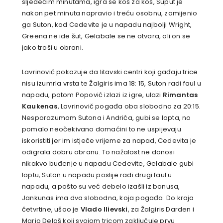
sljedećim minutama, igra se koš za koš, Šuput je
nakon pet minuta napravio i treću osobnu, zamijenio
ga Suton, kod Cedevite je u napadu najbolji Wright,
Greena ne ide šut, Gelabale se ne otvara, ali on se
jako troši u obrani.
Lavrinovič pokazuje da litavski centri koji gađaju trice
nisu izumrla vrsta te Žalgiris ima 18: 15, Suton radi faul u
napadu, potom Popović izlazi iz igre, ulazi
Rimantas
Kaukenas
, Lavrinovič pogađa oba slobodna za 20:15.
Nesporazumom Sutona i Andrića, gubi se lopta, no
pomalo neočekivano domaćini to ne uspijevaju
iskoristiti jer im istječe vrijeme za napad, Cedevita je
odigrala dobru obranu. To nažalost ne donosi
nikakvo buđenje u napadu Cedevite, Gelabale gubi
loptu, Suton u napadu poslije radi drugi faul u
napadu, a pošto su već debelo izašli iz bonusa,
Jankunas ima dva slobodna, koja pogađa. Do kraja
četvrtine, ušao je
Vlado Ilievski
, za Žalgiris Darden i
Mario Delaš koji svojom tricom zaključuje prvu