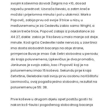
svojim koševima dovodi Žalgiris na +10, dosad
najveću prednost. Uzvraća Ilievski, a zatim kreće
možda i prijelomna minuta i pol u utakmici. Marko
Popović, zabija prvu od svoje 3 trice u nizu, u
međuvremenu je za Cedevitu zabio samo Wright, a
nakon treće trice, Popović zabija iz poludistance za
44:27, dakle zabio je 11 koševa u malo manje od dvije
minute. Kod igrča Cedevite raste nervoza, u završnici
ima dosta slobodnih bacanja na obje strane,
primjerice Buva je imao čak četiri slobodna u periodu
do kraja poluvremena, Lipkevičius je dva promašio,
Jankunas je svoja zabio, kao i Popović koji je na
poluvremenu imao 15 koševa. Sekundu prije kraja
četvrtine, Gelebale radi svoju prvu osobnu na Kšištofu
Lavrinoviču, ovaj pogađa jedno slobodno, rezultat na
poluvremenu je 55: 38.
Prve koševe u drugom dijelu opet postižu gosti i to
nakon koš-faula i pogođenog slobodnog bacanja