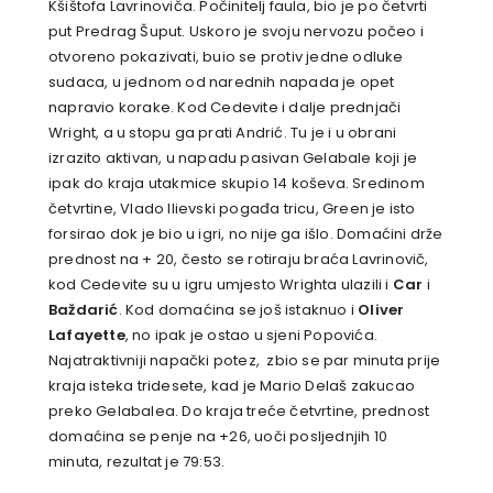
Kšištofa Lavrinoviča. Počinitelj faula, bio je po četvrti
put Predrag Šuput. Uskoro je svoju nervozu počeo i
otvoreno pokazivati, buio se protiv jedne odluke
sudaca, u jednom od narednih napada je opet
napravio korake. Kod Cedevite i dalje prednjači
Wright, a u stopu ga prati Andrić. Tu je i u obrani
izrazito aktivan, u napadu pasivan Gelabale koji je
ipak do kraja utakmice skupio 14 koševa. Sredinom
četvrtine, Vlado Ilievski pogađa tricu, Green je isto
forsirao dok je bio u igri, no nije ga išlo. Domaćini drže
prednost na + 20, često se rotiraju braća Lavrinovič,
kod Cedevite su u igru umjesto Wrighta ulazili i
Car
i
Baždarić
. Kod domaćina se još istaknuo i
Oliver
Lafayette
, no ipak je ostao u sjeni Popovića.
Najatraktivniji napački potez, zbio se par minuta prije
kraja isteka tridesete, kad je Mario Delaš zakucao
preko Gelabalea. Do kraja treće četvrtine, prednost
domaćina se penje na +26, uoči posljednjih 10
minuta, rezultat je 79:53.