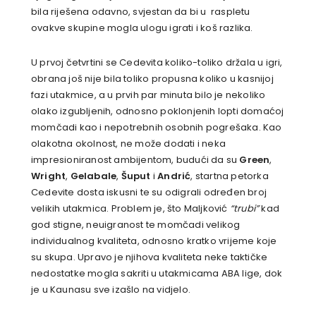
bila riješena odavno, svjestan da bi u raspletu
ovakve skupine mogla ulogu igrati i koš razlika.
U prvoj četvrtini se Cedevita koliko-toliko držala u igri,
obrana još nije bila toliko propusna koliko u kasnijoj
fazi utakmice, a u prvih par minuta bilo je nekoliko
olako izgubljenih, odnosno poklonjenih lopti domaćoj
momčadi kao i nepotrebnih osobnih pogrešaka. Kao
olakotna okolnost, ne može dodati i neka
impresioniranost ambijentom, budući da su
Green
,
Wright
,
Gelabale
,
Šuput
i
Andrić
, startna petorka
Cedevite dosta iskusni te su odigrali određen broj
velikih utakmica. Problem je, što Maljković
“trubi”
kad
god stigne, neuigranost te momčadi velikog
individualnog kvaliteta, odnosno kratko vrijeme koje
su skupa. Upravo je njihova kvaliteta neke taktičke
nedostatke mogla sakriti u utakmicama ABA lige, dok
je u Kaunasu sve izašlo na vidjelo.