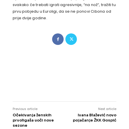
svakako će trebati igrati agresivnije, “na nož”, tražiti tu
prvu pobjedu u Euroligi, da se ne ponovi Cibona od
prije dvije godine.
Previous article
Next article
Očekivanja ženskih
Ivana Blažević novo
prvoligaša uoči nove
pojačanje ŽKK Gospić
sezone