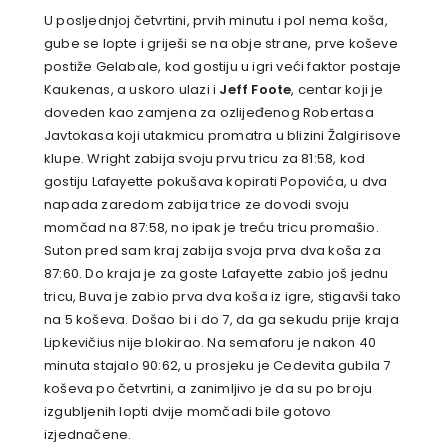
U posljednjoj četvrtini, prvih minutu i pol nema koša,
gube se lopte i griješi se na obje strane, prve koševe
postiže Gelabale, kod gostiju u igri veći faktor postaje
Kaukenas, a uskoro ulazi i
Jeff Foote
, centar koji je
doveden kao zamjena za ozlijeđenog Robertasa
Javtokasa koji utakmicu promatra u blizini Žalgirisove
klupe. Wright zabija svoju prvu tricu za 81:58, kod
gostiju Lafayette pokušava kopirati Popovića, u dva
napada zaredom zabija trice ze dovodi svoju
momčad na 87:58, no ipak je treću tricu promašio.
Suton pred sam kraj zabija svoja prva dva koša za
87:60. Do kraja je za goste Lafayette zabio još jednu
tricu, Buva je zabio prva dva koša iz igre, stigavši tako
na 5 koševa. Došao bi i do 7, da ga sekudu prije kraja
Lipkevičius nije blokirao. Na semaforu je nakon 40
minuta stajalo 90:62, u prosjeku je Cedevita gubila 7
koševa po četvrtini, a zanimljivo je da su po broju
izgubljenih lopti dvije momčadi bile gotovo
izjednačene.