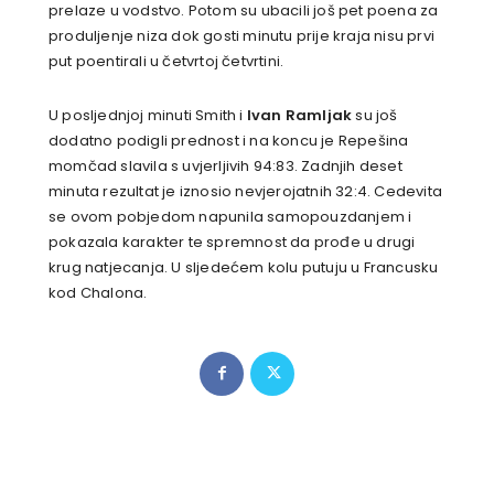
prelaze u vodstvo. Potom su ubacili još pet poena za
produljenje niza dok gosti minutu prije kraja nisu prvi
put poentirali u četvrtoj četvrtini.
U posljednjoj minuti Smith i
Ivan Ramljak
su još
dodatno podigli prednost i na koncu je Repešina
momčad slavila s uvjerljivih 94:83. Zadnjih deset
minuta rezultat je iznosio nevjerojatnih 32:4. Cedevita
se ovom pobjedom napunila samopouzdanjem i
pokazala karakter te spremnost da prođe u drugi
krug natjecanja. U sljedećem kolu putuju u Francusku
kod Chalona.