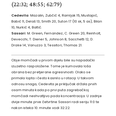
(22:32; 48:55; 62:79)
Cedevita
: Mazalin, Zubčić 4, Ramljak 15, Mustapić,
Babić 11, Delaš 13, Smith 20, Suton 17 (10 sk, 5 as), Bilan
10, Nurkić 4, Baltić.
Sassari
: M. Green, Fernandez, C. Green 20, Reinholt,
Devecchi, T. Diener 5, Johnson 8, Sacchetti 12, D.
Drake 14, Vanuzzo 3, Tessitori, Thomas 21.
Obje momčadi u prvom dijelu bile su napadački
izuzetno raspoložene. Tome je kumovala loša
obrana bez pretjerane agresivnosti. Olako se
primala lopta i često kasnilo u rotaciji. U takvom
odnosu snaga, Cedevita je priključak držala prvih
osam minuta kada po prvi puta zagrebačkoj
momčadi neshvatljivo pada koncentracija. U zadnje
dvije minute prve četvrtine Sassari radi seriju 11:0 te
nakon isteka 10. minute vodi 32:22.