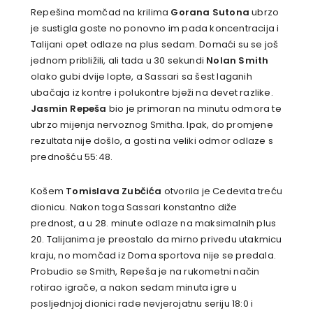
Repešina momčad na krilima
Gorana Sutona
ubrzo
je sustigla goste no ponovno im pada koncentracija i
Talijani opet odlaze na plus sedam. Domaći su se još
jednom približili, ali tada u 30 sekundi
Nolan Smith
olako gubi dvije lopte, a Sassari sa šest laganih
ubačaja iz kontre i polukontre bježi na devet razlike.
Jasmin Repeša
bio je primoran na minutu odmora te
ubrzo mijenja nervoznog Smitha. Ipak, do promjene
rezultata nije došlo, a gosti na veliki odmor odlaze s
prednošću 55:48.
Košem
Tomislava Zubčića
otvorila je Cedevita treću
dionicu. Nakon toga Sassari konstantno diže
prednost, a u 28. minute odlaze na maksimalnih plus
20. Talijanima je preostalo da mirno privedu utakmicu
kraju, no momčad iz Doma sportova nije se predala.
Probudio se Smith, Repeša je na rukometni način
rotirao igrače, a nakon sedam minuta igre u
posljednjoj dionici rade nevjerojatnu seriju 18:0 i