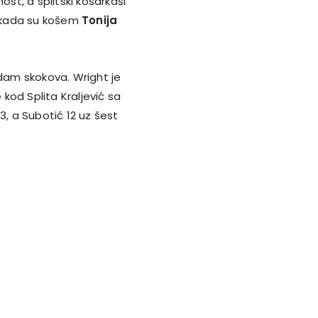
ost, a splitski košarkaši
i, kada su košem
Tonija
edam skokova. Wright je
kod Splita Kraljević sa
3, a
Subotić 12 uz šest