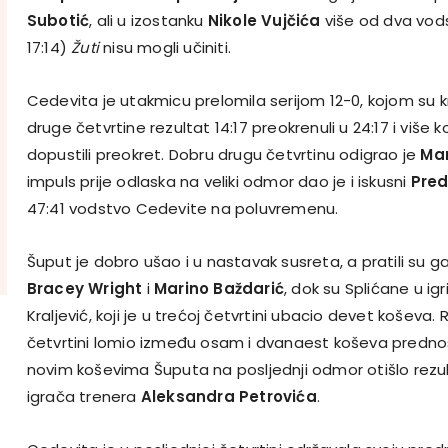
Subotić
, ali u izostanku
Nikole Vujčića
više od dva vods
17:14)
Žuti
nisu mogli učiniti.
Cedevita je utakmicu prelomila serijom 12-0, kojom su
druge četvrtine rezultat 14:17 preokrenuli u 24:17 i više 
dopustili preokret. Dobru drugu četvrtinu odigrao je
Ma
impuls prije odlaska na veliki odmor dao je i iskusni
Pred
47:41 vodstvo Cedevite na poluvremenu.
Šuput je dobro ušao i u nastavak susreta, a pratili su 
Bracey Wright
i
Marino Baždarić
, dok su Splićane u igr
Kraljević, koji je u trećoj četvrtini ubacio devet koševa. 
četvrtini lomio između osam i dvanaest koševa prednos
novim koševima Šuputa na posljednji odmor otišlo rezul
igrača trenera
Aleksandra Petrovića
.