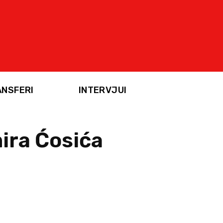
ANSFERI
INTERVJUI
mira Ćosića