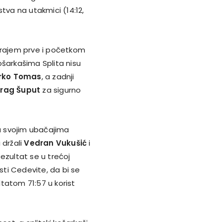
tva na utakmici (14:12,
 krajem prve i početkom
košarkašima Splita nisu
rko Tomas
, a zadnji
rag Šuput
za sigurno
ga svojim ubačajima
i držali
Vedran Vukušić
i
Rezultat se u trećoj
ti Cedevite, da bi se
tatom 71:57 u korist