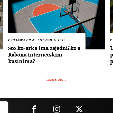
CROSARKA.COM
-
20 SVIBNJA, 2025
C
Što košarka ima zajedničko s
U
Rabona internetskim
p
kasinima?
p
LOAD MORE