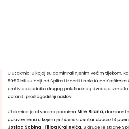
U utakmici u kojoj su dominirali njenim većim tijekom, k
89:80 bili su bolji od Splita i izborili finale Kupa Krešimir
protiv pobjednika drugog polufinalnog dvoboja između 
obraniti prošlogodišnji naslov.
Utakmica je otvorena poenima
Mire Bilana
, dominantn
poluvremena u kojem je šibenski centar ubacio 13 poena
Josipa Sobina
i
Filipa Kraljevića
. S druge je strane Sp