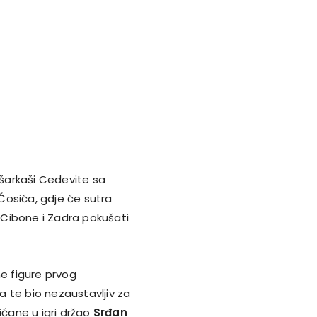
ošarkaši Cedevite sa
a Ćosića, gdje će sutra
Cibone i Zadra pokušati
e figure prvog
 te bio nezaustavljiv za
lićane u igri držao
Srđan