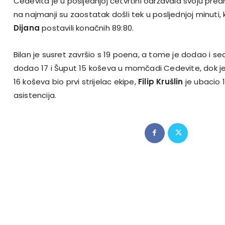
Cedevita je u posljednjoj četvrtini održavala svoju predn
na najmanji su zaostatak došli tek u posljednjoj minut
Dijana
postavili konačnih 89:80.
Bilan je susret završio s 19 poena, a tome je dodao i s
dodao 17 i Šuput 15 koševa u momčadi Cedevite, dok je 
16 koševa bio prvi strijelac ekipe,
Filip Krušlin
je ubacio 1
asistencija.