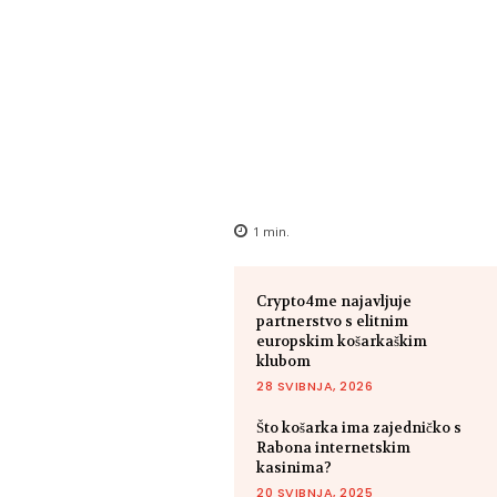
1
min.
Crypto4me najavljuje
partnerstvo s elitnim
europskim košarkaškim
klubom
28 SVIBNJA, 2026
Što košarka ima zajedničko s
Rabona internetskim
kasinima?
20 SVIBNJA, 2025