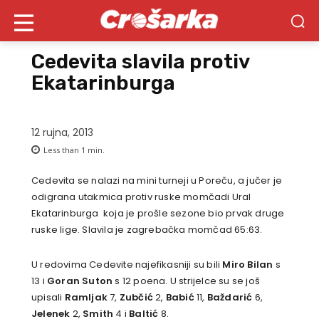
Cedevita slavila protiv
Ekatarinburga
12 rujna, 2013
Less than 1
min.
Cedevita se nalazi na mini turneji u Poreču, a jučer je
odigrana utakmica protiv ruske momčadi Ural
Ekatarinburga koja je prošle sezone bio prvak druge
ruske lige. Slavila je zagrebačka momčad 65:63.
U redovima Cedevite najefikasniji su bili
Miro Bilan
s
13 i
Goran Suton
s 12 poena. U strijelce su se još
upisali
Ramljak
7,
Zubčić
2,
Babić
11,
Baždarić
6,
Jelenek
2,
Smith
4 i
Baltić
8.