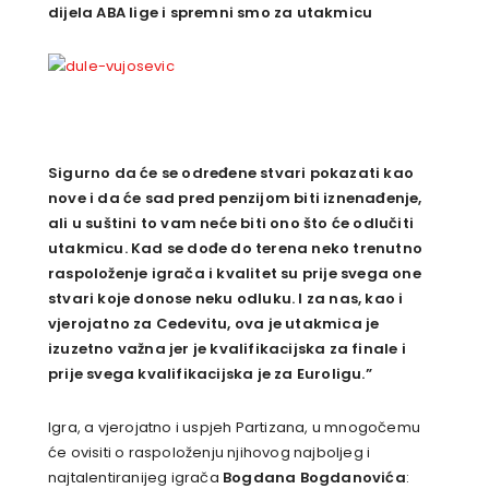
dijela ABA lige i spremni smo za utakmicu
Sigurno da će se određene stvari pokazati kao
nove i da će sad pred penzijom biti iznenađenje,
ali u suštini to vam neće biti ono što će odlučiti
utakmicu. Kad se dođe do terena neko trenutno
raspoloženje igrača i
kvalitet su prije svega one
stvari koje donose neku odluku. I za nas, kao i
vjerojatno za Cedevitu, ova je utakmica je
izuzetno važna jer je kvalifikacijska za finale i
prije svega kvalifikacijska je za Euroligu.”
Igra, a vjerojatno i uspjeh Partizana, u mnogočemu
će ovisiti o raspoloženju njihovog najboljeg i
najtalentiranijeg igrača
Bogdana Bogdanovića
: