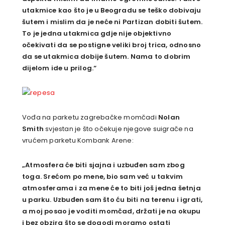
utakmice kao što je u Beogradu se teško dobivaju
šutem i mislim da je neće ni Partizan dobiti šutem.
To je jedna utakmica gdje nije objektivno
očekivati da se postigne veliki broj trica, odnosno
da se utakmica dobije šutem. Nama to dobrim
dijelom ide u prilog.“
Vođa na parketu zagrebačke momčadi
Nolan
Smith
svjestan je što očekuje njegove suigrače na
vrućem parketu Kombank Arene:
„Atmosfera će biti sjajna i uzbuđen sam zbog
toga. Srećom po mene, bio sam već u takvim
atmosferama i za mene će to biti još jedna šetnja
u parku. Uzbuđen sam što ću biti na terenu i igrati,
a moj posao je voditi momčad, držati je na okupu
i
bez obzira što se dogodi moramo ostati