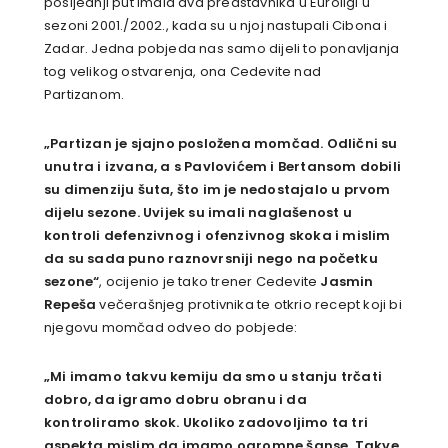
posljednji put imala dva predstavnika u Euroligi u
sezoni 2001./2002., kada su u njoj nastupali Cibona i
Zadar. Jedna pobjeda nas samo dijeli to ponavljanja
tog velikog ostvarenja, ona Cedevite nad
Partizanom.
„Partizan je sjajno posložena momčad. Odlični su
unutra i izvana, a s Pavlovićem i
Bertansom dobili
su dimenziju šuta, što im je nedostajalo u prvom
dijelu sezone. Uvijek su imali naglašenost u
kontroli defenzivnog i ofenzivnog skoka i mislim
da su sada puno raznovrsniji nego na početku
sezone“
, ocijenio je tako trener Cedevite
Jasmin
Repeša
večerašnjeg protivnika te otkrio recept koji bi
njegovu momčad odveo do pobjede:
„Mi imamo takvu kemiju da smo u stanju trčati
dobro, da igramo dobru obranu i da
kontroliramo skok.
Ukoliko zadovoljimo ta tri
aspekta mislim da imamo ogromne šanse. Takve