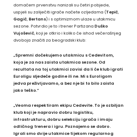
domaćem prvenstvu nanizali su četiri pobjede,
uspjeli su zaliječiti igrače načete ozljedama (
Tepić
,
Gagić
,
Bertans
) i s optimizmom ulaze u
utakmicu
sezone. Potvrdio je to i trener Partizana
Duško
Vujošević
, koji je otkrio i koliko će ishod večerašnjeg
dvoboja značiti za beogradski klub:
„Spremni dočekujemo utakmicu
s Cedevitom,
koja je za nas zaista utakmica sezone. Od
rezultata na toj utakmici zavisi
da li će klub igrati
Euroligu sljedeće godine ili ne. Mi
s Euroligom
jedva preživljavamo, a bez nje bi to bilo zaista
jako teško.“
„Veoma respektiram ekipu Cedevite. To je ozbiljan
klub koji je napravio dobru logistiku,
infrastrukturu, dobru selekciju igrača i imaju
odličnog trenera i igru. Poznajemo se dobro.
Igrali smo dvije utakmice tijekom regularnog