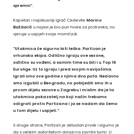
spremni“.
Kapetan i najiskusniji igrač Cedevite
Marino
Baždarić
u najavi je bio pun hvale za protivnika, no
vjeruje u uspjeh svoje momčadi:
“Utakmica će sigurno biti teška. Partizan je
vrhunska ekipa. Odlično igraju ove sezone,
odlično su vođeni, a samim time su bili i u Top 16
Eurolige. Uz to igraju i pred svojim navijačima.
Igrali smo ove godine s njima dva puta. Nedavno
smo izgubili u Beogradu, no pobijedili smo ih u
prvom dijelu sezone u Zagrebu i mislim da je ta
utakmica pokazatelj na koji način trebamo
odigrati protiv Partizana i ja se nadam da ćemo
u tom dijelu i uspjeti.”
S druge strane, Partizan je aktualan prvak i sigurno je
da s velikim autoritetom dolazi na završni turnir. U