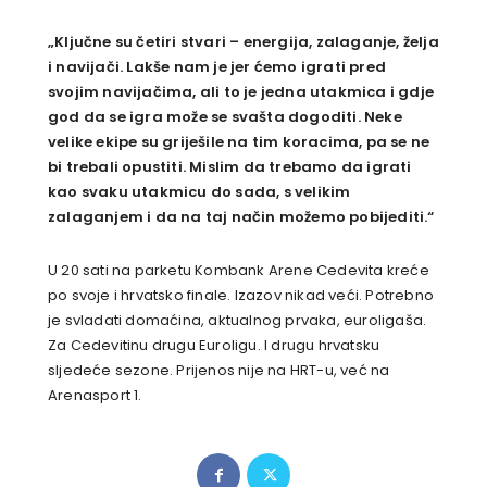
„Ključne su četiri stvari – energija, zalaganje, želja
i navijači. Lakše nam je jer ćemo igrati pred
svojim navijačima, ali to je jedna utakmica i gdje
god da se igra može se svašta dogoditi. Neke
velike ekipe su griješile na tim koracima, pa se ne
bi trebali opustiti. Mislim da trebamo da igrati
kao svaku utakmicu do sada,
s velikim
zalaganjem i da
na taj način možemo pobijediti.“
U 20 sati na parketu Kombank Arene Cedevita kreće
po svoje i hrvatsko finale. Izazov nikad veći. Potrebno
je svladati domaćina, aktualnog prvaka, euroligaša.
Za Cedevitinu drugu Euroligu. I drugu hrvatsku
sljedeće sezone. Prijenos nije na HRT-u, već na
Arenasport 1.