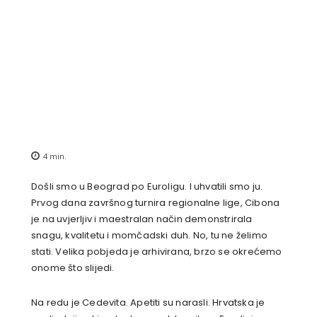
4
min.
Došli smo u Beograd po Euroligu. I uhvatili smo ju.
Prvog dana završnog turnira regionalne lige, Cibona
je na uvjerljiv i maestralan način demonstrirala
snagu, kvalitetu i momčadski duh. No, tu ne želimo
stati. Velika pobjeda je arhivirana, brzo se okrećemo
onome što slijedi.
Na redu je Cedevita. Apetiti su narasli. Hrvatska je