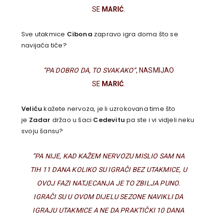
SE
MARIĆ
.
Sve utakmice
Cibona
zapravo igra doma što se
navijača tiče?
”PA DOBRO DA, TO SVAKAKO”
, NASMIJAO
SE
MARIĆ
.
Veliću
kažete nervoza, je li uzrokovana time što
je
Zadar
držao u šaci
Cedevitu
pa ste i vi vidjeli neku
svoju šansu?
”PA NIJE, KAD KAŽEM NERVOZU MISLIO SAM NA
TIH 11 DANA KOLIKO SU IGRAČI BEZ UTAKMICE, U
OVOJ FAZI NATJECANJA JE TO ZBILJA PUNO.
IGRAČI SU U OVOM DIJELU SEZONE NAVIKLI DA
IGRAJU UTAKMICE A NE DA PRAKTIČKI 10 DANA