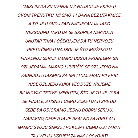
”MISLIM DA SU U FINALU 2 NAJBOLJE EKIPE U
OVOM TRENUTKU. MI SMO 11 DANA BEZ UTAKMICE
A TO JE U OVOJ FAZI NATJECANJA JAKO
NEZGODNO TAKO DA SE SKUPILA NERVOZA
UNUTAR TIMA I OČEKUJEM DA TU NERVOZU
PRETOČIMO U NAJBOLJE ŠTO MOŽEMO U
FINALNOJ SERIJI. IMAMO DOSTA PROBLEMA SA
OZLJEDAMA. MARKO LJUBIČIĆ SE OZLJEDIO NA
ZADNJOJ UTAKMICI SA SPLITOM, FRAN PILEPIĆ
VUČE OZLJEDU KUKA VEĆ DUŽE VRIJEME,
BILINOVAC TETIVE, MEĐUTIM, ŠTO JE TU JE. IGRA
SE FINALE, STISNUT ĆEMO ZUBE I DATI SVE OD
SEBE DA ODIGRAMO JEDNU DOBRU SERIJU.
NARAVNO, CEDEVITA JE REALNO FAVORIT ALI
IMAMO SVOJU ŠANSU I POKUŠAT ĆEMO OSTVARITI
TAJ VELIKI USPJEH ZA NAS I OSVOJITI