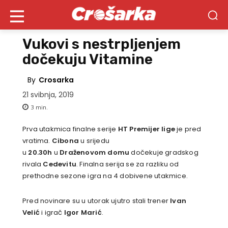
Vukovi s nestrpljenjem
dočekuju Vitamine
By
Crosarka
21 svibnja, 2019
3
min.
Prva utakmica finalne serije
HT Premijer lige
je pred
vratima.
Cibona
u srijedu
u
20.30h
u
Draženovom
domu
dočekuje gradskog
rivala
Cedevitu
. Finalna serija se za razliku od
prethodne sezone igra na 4 dobivene utakmice.
Pred novinare su u utorak ujutro stali trener
Ivan
Velić
i igrač
Igor Marić
.