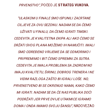
PRVENSTVO”,
POČEO JE
STRATEG VUKOVA.
”ULASKOM U FINALE SMO ISPUNILI ZACRTANE
CILJEVE ZA OVU SEZONU. NADAM SE DA ĆEMO
UŽIVATI U FINALU, DA ĆEMO IGRATI TIMSKI.
CEDEVITA JE KVALITETNA EKIPA ALI AKO ĆEMO SE
DRŽATI SVOG PLANA MOŽEMO IH NAMUČITI. IMALI
SMO ODREĐENO VRIJEME DA SE ODMORIMO I
PRIPREMIMO I BIT ĆEMO SPREMNI ZA SUTRA.
CEDEVITA JE IMALA PROBLEMA SA ZADROM NO
IMAJU KVALITETU, ŠIRINU, DOBROG TRENERA I NE
VIDIM RAZLOGA ZAŠTO BI IGRALI LOŠE. NO,
PRVENSTVENO BI SE OKRENUO NAMA, KAKO ĆEMO
MI IGRATI. NADAM SE DA ĆE NAS PUBLIKA DOĆI
PODRŽATI JER PRVE DVIJE UTAKMICE IGRAMO
DOMA I ONDA IMAMO SVOJU ŠANSU”
, NADOVEZAO