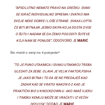
”APSOLUTNO NEMATE PRAVO NA GREŠKU. SVAKI
SE IGRAČ INDIVIDUALNO SPREMA I SVATKO IMA
SVOJE NEKE DOBRE I LOŠE STRANE. SVAKA LOPTA
ĆE BITI BITNA,MI JESMO EKIPA KOJA DOSTA OVISI
O ŠUTU I NADAM SE DA ĆEMO POGODITI ŠUTEVE
KOJI NAM SE PONUDE”
, ODGOVORIO JE
MARIĆ
.
Što misliš o seriji na 4 pobjede?
”TO JE PUNO UTAKMICA I SVAKU UTAKMICU TREBA
GLEDATI ZA SEBE. GLAVA JE VELIK FAKTOR,PSIHA
JE JAKO BITNA I TO DA SE NE PREDAJEŠ KAO
ZADAR KAD SE VRATIO NAKON 0-2 KAD JE
PRAKTIČKI BIO U KNOCKDOWN-U. AKO IMAŠ VJERU
I TIMSKU KEMIJU MOŽE SE VRAĆATI I IZ VEĆIH
DEFICITA”
, DODAO JE
MARIĆ
.