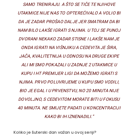
SAMO TRENIRAJU. A ŠTO SE TIČE TE NJIHOVE
UTAKMICE NIJE NAS TO OPTEREĆIVALO A VOLIO BI
DA JE ZADAR PROŠAO DALJE JER SMATRAM DA BI
NAM BILO LAKŠE IGRATI S NJIMA. U TOJ SE PUNOJ
DVORANI NEKAKO ZADAR STISNE I LAKŠE NAM JE
ONDA IGRATI NA VIŠNJIKU A CEDEVITA JE ŠIRA,
JAČA, KVALITETNIJA U ODNOSU NA DRUGE EKIPE
ALI MI SMO POKAZALI U ZADNJE 2 UTAKMICE U
KUPU I HT PREMIJER LIGI DA MOŽEMO IGRATI S
NJIMA. PRVO POLUVRIJEME U KUPU SMO VODILI,
BIO JE EGAL I U PRVENSTVU, NO 20 MINUTA NIJE
DOVOLJNO, S CEDEVITOM MORATE BITI U FOKUSU
40 MINUTA. NE SMIJETE PADATI U KONCENTRACIJI
KAKO BI IH IZNENADILI.”
Koliko je šuterski dan važan u ovoj seriji?