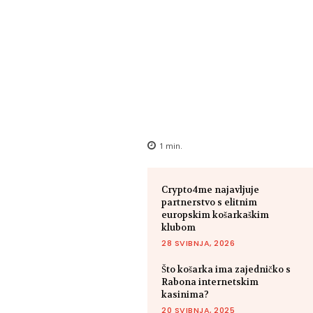
1
min.
Crypto4me najavljuje
partnerstvo s elitnim
europskim košarkaškim
klubom
28 SVIBNJA, 2026
Što košarka ima zajedničko s
Rabona internetskim
kasinima?
20 SVIBNJA, 2025