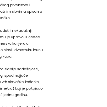
ačkog prvenstva i
latnim slovima upisan u
vačke.
rodski i nekadašnji
mu je upravo Lučenec
ersku karijeru u
 slavili dvostruku krunu,
g kupa.
to slabije sadašnjosti,
ng ispod najjače
u vrh slovačke košarke,
timetra) koji je potpisao
š jednu godinu.