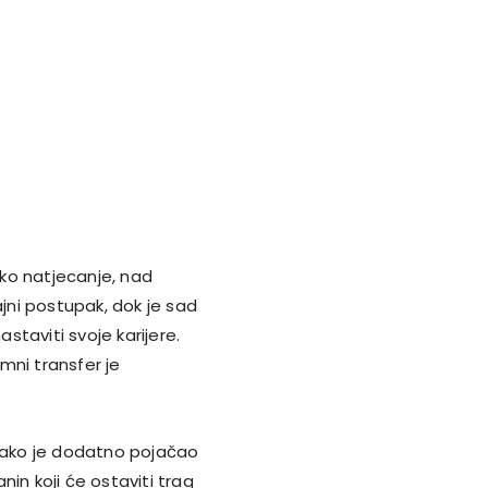
ko natjecanje, nad
ni postupak, dok je sad
taviti svoje karijere.
zemni transfer je
 tako je dodatno pojačao
anin koji će ostaviti trag