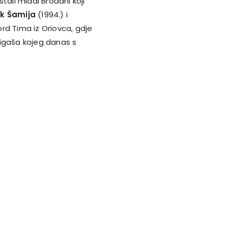
tali mladi Brođani koji
k Šamija
(1994.) i
rd Tima iz Oriovca, gdje
 ligaša kojeg danas s