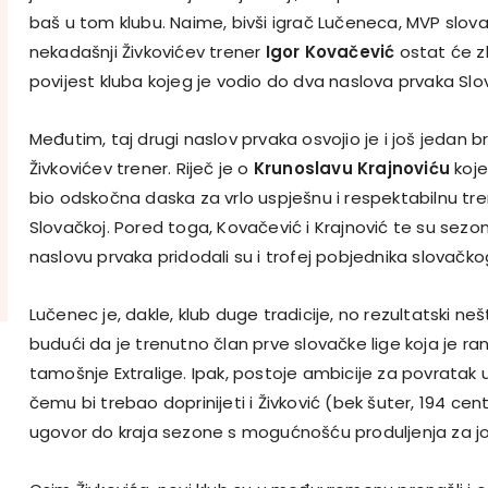
baš u tom klubu. Naime, bivši igrač Lučeneca, MVP slov
nekadašnji Živkovićev trener
Igor Kovačević
ostat će z
povijest kluba kojeg je vodio do dva naslova prvaka Slo
Međutim, taj drugi naslov prvaka osvojio je i još jedan b
Živkovićev trener. Riječ je o
Krunoslavu Krajnoviću
koje
bio odskočna daska za vrlo uspješnu i respektabilnu tren
Slovačkoj. Pored toga, Kovačević i Krajnović te su sezone
naslovu prvaka pridodali su i trofej pobjednika slovačko
Lučenec je, dakle, klub duge tradicije, no rezultatski neš
budući da je trenutno član prve slovačke lige koja je ra
tamošnje Extralige. Ipak, postoje ambicije za povratak 
čemu bi trebao doprinijeti i Živković (bek šuter, 194 cen
ugovor do kraja sezone s mogućnošću produljenja za jo