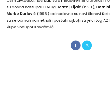
Osim Živkovića, novi klub su u međuvremenu pronašli i os
su dosad nastupali u A1 ligi.
Matej Kljaić
(1993.),
Domini
Marko Karlović
(1995.) od nedavno su novi članovi Reko
su se odmah nametnuli i postali najbolji strijelci tog A2
klupe vodi Igor Kovačević.