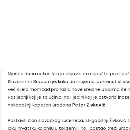
Mjesec dana nakon što je objavio da napušta prvoligaš
Slavonskim Brodom je, kako doznajemo, pokrenut stečaj
već cijela momčad pronašla nove sredine u kojima će nas
Posljednji koji je to učinio, no i jedini koji je ostvario ino
nekadašnji kapetan Brođana
Petar Živković
.
Postavši član slovačkog Lučeneca, 21-godišnji Živković
jaku hrvatsku koloniju u toj zemlji, no i postao treći Brođ