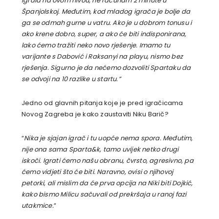
igrala na ovom nivou, ne računam 2 minute u
Španjolskoj. Međutim, kod mladog igrača je bolje da
ga se odmah gurne u vatru. Ako je u dobrom tonusu i
ako krene dobro, super, a ako će biti indisponirana,
lako ćemo tražiti neko novo rješenje. Imamo tu
varijante s Dabović i Raksanyi na playu, nismo bez
rješenja. Sigurno je da nećemo dozvoliti Spartaku da
se odvoji na 10 razlike u startu.”
Jedno od glavnih pitanja koje je pred igračicama
Novog Zagreba je kako zaustaviti Niku Barič?
“
Nika je sjajan igrač i tu uopće nema spora. Međutim,
nije ona sama Sparta&k, tamo uvijek netko drugi
iskoči. Igrati ćemo našu obranu, čvrsto, agresivno, pa
ćemo vidjeti što će biti. Naravno, ovisi o njihovoj
petorki, ali mislim da će prva opcija na Niki biti Dojkić,
kako bismo Milicu sačuvali od prekršaja u ranoj fazi
utakmice.
”