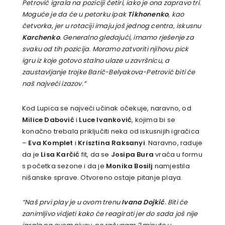
Petrović igrala na poziciji četiri, iako je ona zapravo tri.
Moguće je da će u petorku ipak
Tikhonenko
, kao
četvorka, jer u rotaciji imaju još jednog centra, iskusnu
Karchenko
. Generalno gledajući, imamo rješenje za
svaku od tih pozicija. Moramo zatvoriti njihovu pick
igru iz koje gotovo stalno ulaze u završnicu, a
zaustavljanje trojke Barič-Belyakova-Petrović biti će
naš najveći izazov.”
Kod Lupica se najveći učinak očekuje, naravno, od
Milice Dabović
i
Luce Ivanković
, kojima bi se
konačno trebala priključiti neka od iskusnijih igračica
–
Eva Komplet
i
Krisztina Raksanyi
. Naravno, raduje
da je
Lisa Karčić
fit, da se
Josipa Bura
vraća u formu
s početka sezone i da je
Monika Bosilj
namjestila
nišanske sprave. Otvoreno ostaje pitanje playa.
“Naš prvi play je u ovom trenu
Ivana Dojkić
. Biti će
zanimljivo vidjeti kako će reagirati jer do sada još nije