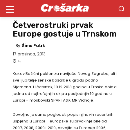
Četverostruki prvak
Europe gostuje u Trnskom
By
Šime Patrk
17 prosinca, 2013
4
min.
Kakav Božićni poklon za navijače Novog Zagreba, ali i
sve ljubitelje ženske košarke u gradu podno
Sljemena. U četvrtak, 19.12.2013 godine u Trnsko dolazi
jedna od najtrofejnijih ekipa posljednjih 10 godina u
Europi – moskovski SPARTA&K MR Vidnoje.
Dovoljno je samo pogledati popis njihovih recentnih
uspjeha u Europi – europske su prvakinje bile od
2007, 2008, 2009 i 2010, osvojile su Eurocup 2006,