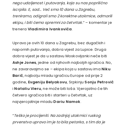
nego udaljenost i putovanja, koja su nas poprilično
iscrpila. E, sad… Već smo 10 dana u Zagrebu,
treniramo, odigrali smo 2 korektne utakmice, odmorili
ekipu, i biti ćemo spremni za četvrtak.
” – komentar je
trenera
Vladimira Ivankovića
.
Upravo je ovih 10 dana u Zagrebu, bez dugačkih i
napornih putovanja, dobra vijest za Lupice. Druga
dobra vijest je da u sastavu Moskovljanki neće biti
Ashje Jones
, jedne od njihovih najboljih igračica. No,
ne zavaravajmo se – ekipa koja u sastavu ima
Niku
Barič
, najbolju mladu igračicu Europe od prije 2
godine,
Evgeniju Belyakovu
, Srpkinju
Sonju Petrović
i
Nataliu Vieru
, ne može biti loša. Vjerojatno će tih
četvero igračica biti i starteri u četvrtak, uz
najvjerojatnije mladu
Dariu Namok
.
“
Teško je procijeniti. Na zadnjoj utakmici ruskog
prvenstva upravo im je to bila petorka, s tim da je