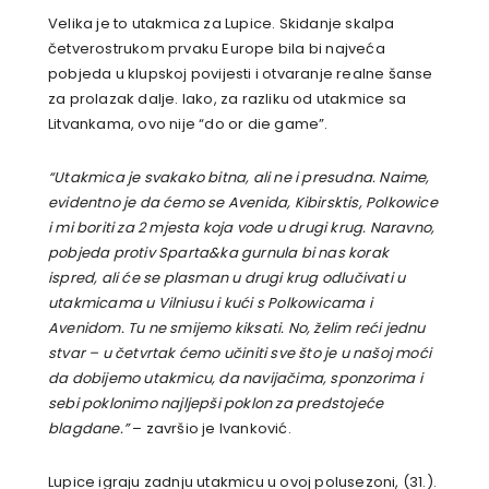
Velika je to utakmica za Lupice. Skidanje skalpa
četverostrukom prvaku Europe bila bi najveća
pobjeda u klupskoj povijesti i otvaranje realne šanse
za prolazak dalje. Iako, za razliku od utakmice sa
Litvankama, ovo nije “do or die game”.
“Utakmica je svakako bitna, ali ne i presudna. Naime,
evidentno je da ćemo se Avenida, Kibirsktis, Polkowice
i mi boriti za 2 mjesta koja vode u drugi krug. Naravno,
pobjeda protiv Sparta&ka gurnula bi nas korak
ispred, ali će se plasman u drugi krug odlučivati u
utakmicama u Vilniusu i kući s Polkowicama i
Avenidom. Tu ne smijemo kiksati. No, želim reći jednu
stvar – u četvrtak ćemo učiniti sve što je u našoj moći
da dobijemo utakmicu, da navijačima, sponzorima i
sebi poklonimo najljepši poklon za predstojeće
blagdane.”
– završio je Ivanković.
Lupice igraju zadnju utakmicu u ovoj polusezoni, (31.).