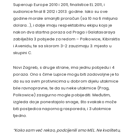
Supercup Europe 2010 i 2011, finalistice EL 2011, i
sudionice final 8 2012 i 2013. godine. Iako su ove
godine morale smanjiti proračun (sa 10 na 6 milijuna
dolara…), i dalje imaju respektabilnu ekipu koja je
nakon dva startna poraza od Praga i Galatasaraya
zabilježila 3 pobjede za redom – Polkowice, Kibirsktis
i Avenidu, te sa skorom 3-2 zauzimaju 3. mjesto u
skupini C.
Novi Zagreb, s druge strane, ima jednu pobjedu i 4
poraza. Ono s čime Lupice mogu biti zadovoljne je to
da su sa svim protivnicima u dobrom dijelu utakmice
bile ravnopravne, te da su neke utakmice (Prag,
Polkowice) zasigurno mogle pobijediti. Međutim,
izgleda da je ponestajalo snage, što svakako može
biti posljedica napornog rasporeda, i 3 utakmice
tjedno.
“Kako sam već rekao, podcijenili smo MEL. Ne kvalitetu,