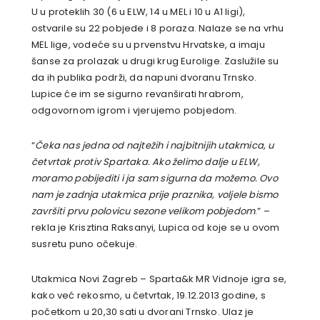
U u proteklih 30 (6 u ELW, 14 u MEL i 10 u A1 ligi),
ostvarile su 22 pobjede i 8 poraza. Nalaze se na vrhu
MEL lige, vodeće su u prvenstvu Hrvatske, a imaju
šanse za prolazak u drugi krug Eurolige. Zaslužile su
da ih publika podrži, da napuni dvoranu Trnsko.
Lupice će im se sigurno revanširati hrabrom,
odgovornom igrom i vjerujemo pobjedom.
“
Čeka nas jedna od najtežih i najbitnijih utakmica, u
četvrtak protiv Spartaka. Ako želimo dalje u ELW,
moramo pobijediti i ja sam sigurna da možemo. Ovo
nam je zadnja utakmica prije praznika, voljele bismo
završiti prvu polovicu sezone velikom pobjedom
.” –
rekla je Krisztina Raksanyi, Lupica od koje se u ovom
susretu puno očekuje.
Utakmica Novi Zagreb – Sparta&k MR Vidnoje igra se,
kako već rekosmo, u četvrtak, 19.12.2013 godine, s
početkom u 20,30 sati u dvorani Trnsko. Ulaz je