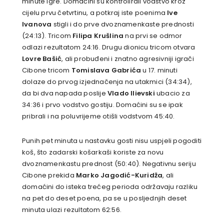
minute igre. Domaćini su kontrolirali vodstvo kroz
cijelu prvu četvrtinu, a potkraj iste poenima
Ive
Ivanova
stigli i do prve dvoznamenkaste prednosti
(24:13). Tricom
Filipa Krušlina
na prvi se odmor
odlazi rezultatom 24:16. Drugu dionicu tricom otvara
Lovre Bašić
, ali probuđeni i znatno agresivniji igrači
Cibone tricom
Tomislava Gabrića
u 17. minuti
dolaze do prvog izjednačenja na utakmici (34:34),
da bi dva napada poslije
Vlado Ilievski
ubacio za
34:36 i prvo vodstvo gostiju. Domaćini su se ipak
pribrali i na poluvrijeme otišli vodstvom 45:40.
Punih pet minuta u nastavku gosti nisu uspjeli pogoditi
koš, što zadarski košarkaši koriste za novu
dvoznamenkastu prednost (50:40). Negativnu seriju
Cibone prekida
Marko Jagodić-Kuridža
, ali
domaćini do isteka trećeg perioda održavaju razliku
na pet do deset poena, pa se u posljednjih deset
minuta ulazi rezultatom 62:56.