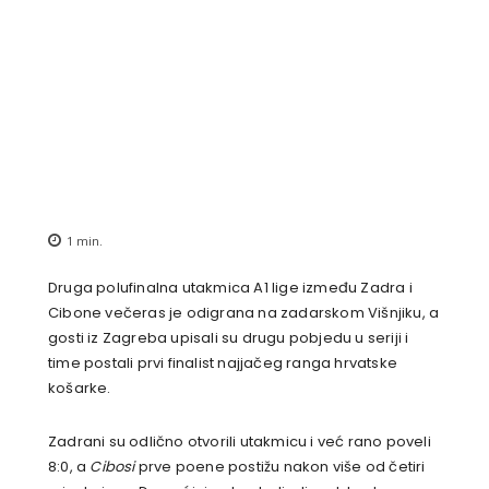
1
min.
Druga polufinalna utakmica A1 lige između Zadra i
Cibone večeras je odigrana na zadarskom Višnjiku, a
gosti iz Zagreba upisali su drugu pobjedu u seriji i
time postali prvi finalist najjačeg ranga hrvatske
košarke.
Zadrani su odlično otvorili utakmicu i već rano poveli
8:0, a
Cibosi
prve poene postižu nakon više od četiri