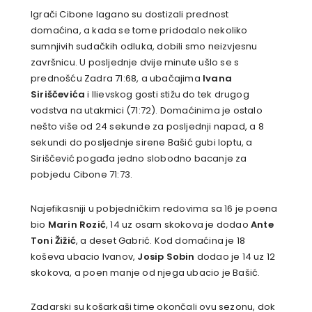
Igrači Cibone lagano su dostizali prednost
domaćina, a kada se tome pridodalo nekoliko
sumnjivih sudačkih odluka, dobili smo neizvjesnu
završnicu. U posljednje dvije minute ušlo se s
prednošću Zadra 71:68, a ubačajima
Ivana
Siriščevića
i Ilievskog gosti stižu do tek drugog
vodstva na utakmici (71:72). Domaćinima je ostalo
nešto više od 24 sekunde za posljednji napad, a 8
sekundi do posljednje sirene Bašić gubi loptu, a
Siriščević pogađa jedno slobodno bacanje za
pobjedu Cibone 71:73.
Najefikasniji u pobjedničkim redovima sa 16 je poena
bio
Marin Rozić
, 14 uz osam skokova je dodao
Ante
Toni Žižić
, a deset Gabrić. Kod domaćina je 18
koševa ubacio Ivanov,
Josip Sobin
dodao je 14 uz 12
skokova, a poen manje od njega ubacio je Bašić.
Zadarski su košarkaši time okončali ovu sezonu, dok