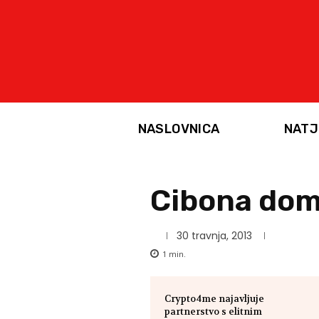
NASLOVNICA
NATJ
Cibona dom
30 travnja, 2013
1
min.
Crypto4me najavljuje
partnerstvo s elitnim