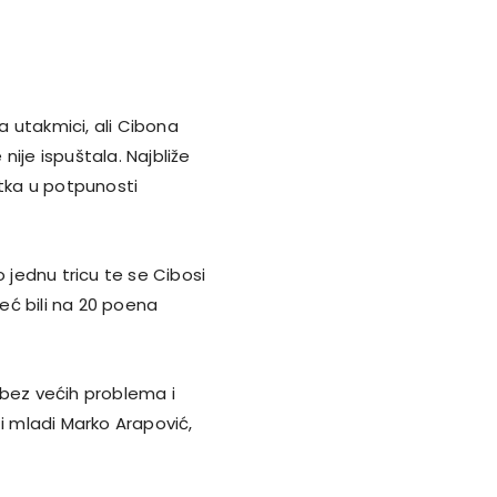
 utakmici, ali Cibona
ije ispuštala. Najbliže
nutka u potpunosti
o jednu tricu te se Cibosi
eć bili na 20 poena
 bez većih problema i
 i mladi Marko Arapović,