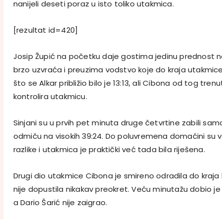
nanijeli deseti poraz u isto toliko utakmica.
[rezultat id=420]
Josip Župić na početku daje gostima jedinu prednost na
brzo uzvraća i preuzima vodstvo koje do kraja utakmice n
što se Alkar približio bilo je 13:13, ali Cibona od tog tre
kontrolira utakmicu.
Sinjani su u prvih pet minuta druge četvrtine zabili sam
odmiču na visokih 39:24. Do poluvremena domaćini su v
razlike i utakmica je praktički već tada bila riješena.
Drugi dio utakmice Cibona je smireno odradila do kraja
nije dopustila nikakav preokret. Veću minutažu dobio je
a Dario Šarić nije zaigrao.