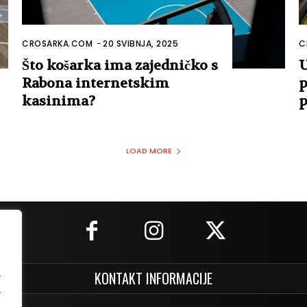
CROSARKA.COM
-
20 SVIBNJA, 2025
C
Što košarka ima zajedničko s
U
Rabona internetskim
p
kasinima?
p
LOAD MORE
.
KONTAKT INFORMACIJE
.