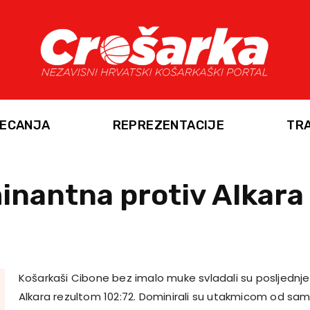
ECANJA
REPREZENTACIJE
TR
inantna protiv Alkara
Košarkaši Cibone bez imalo muke svladali su posljedn
Alkara rezultom 102:72. Dominirali su utakmicom od sa