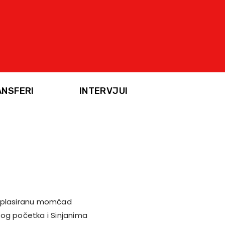
ANSFERI
INTERVJUI
jeplasiranu momčad
mog početka i Sinjanima