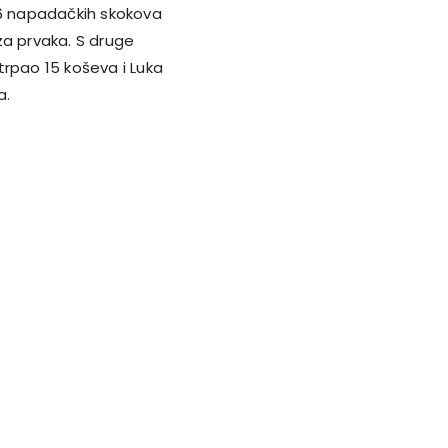
 6 napadačkih skokova
za prvaka. S druge
utrpao 15 koševa i Luka
a.