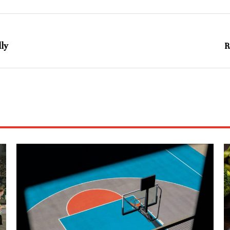
lly
R