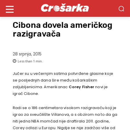
Cibona dovela američkog
razigravača
28 srpnja, 2015
Less than 1
min.
Jučer su u večernjim satima potvrđene glasine koje
se posljednjih dana šire među košarkaškim
zaljubljenicima. Amerikanac
Corey Fisher
novi je
igrač Cibone.
Radi se o 186 centimetara visokom razigravaču koji je
igrao za sveučilište Villanova, a s obzirom na to da ga
niti jedna NBA momčad nije draftirala 2011. godine,
Corey odlazi u Europu. Nigdje se nije zadržao više od