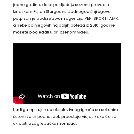
jedne godine, da bi posljednju sezonu proveo u
kineskom Fujian Sturgeons. Jednogodišnji ugovor
potpisan je podsretstvom agencija PEPI SPORT i AMR,
a neke od njegovih najboljih poteza iz 2010. godine
možete pogledati u priloženom videu.
Ljudi ga opisuju kao eksplozivnog igrača sa solidnim
šutom za tri poena, dok preostaje vidjeti kako će se
uklopiti u zagrebačku momčad.