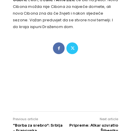
Cibona možda nije Cibona za najveće domete, ali
nova Cibona zna da će živjeti i nakon sljedeće
sezone. Važan preduvjet da se stvore novi temelji. I
do kraja ispuni Draženom dom.
Previous article
Next article
“Borba za srebro”: Srbija
Pripreme: Alkar uzvratio
– Francuska
Šibeniku