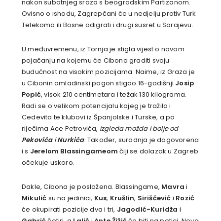
nakon subotnjeg sraza s beogradskim Partizanom.
Ovisno o ishodu, Zagrepčani će u nedjelju protiv Turk
Telekoma ili Bosne odigrati i drugi susret u Sarajevu.
U međuvremenu, iz Tornja je stigla vijest o novom
pojačanju na kojemu će Cibona graditi svoju
budućnost na visokim pozicijama. Naime, iz Graza je
u Cibonin omladinski pogon stigao 16-godišnji
Josip
Popić
, visok 210 centimetara i težak 130 kilograma.
Radi se o velikom potencijalu kojeg je tražila i
Cedevita te klubovi iz Španjolske i Turske, a po
riječima Ace Petrovića,
izgleda možda i bolje od
Pekovića
i
Nurkića
. Također, suradnja je dogovorena
i s
Jerelom Blassingameom
čiji se dolazak u Zagreb
očekuje uskoro.
Dakle, Cibona je posložena. Blassingame,
Mavra
i
Mikulić
su na jedinici,
Kus
,
Krušlin
,
Siriščević
i
Rozić
će okupirati pozicije dva i tri,
Jagodić-Kuridža
i
Gabrić
četiri, a
Lalić
i
Ante Žižić
će biti na petici. Nova