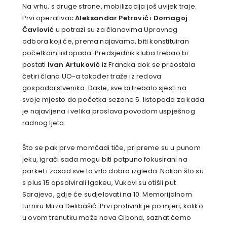
Na vrhu, s druge strane, mobilizacija još uvijek traje.
Prvi operativac
Aleksandar Petrović
i
Domagoj
Čavlović
u potrazi su za članovima Upravnog
odbora koji će, prema najavama, biti konstituiran
početkom listopada. Predsjednik kluba trebao bi
postati
Ivan Artuković
iz Francka dok se preostala
četiri člana UO-a također traže iz redova
gospodarstvenika. Dakle, sve bi trebalo sjesti na
svoje mjesto do početka sezone 5. listopada za kada
je najavljena i velika proslava povodom uspješnog
radnog ljeta.
Što se pak prve momčadi tiče, pripreme su u punom
jeku, igrači sada mogu biti potpuno fokusirani na
parket i zasad sve to vrlo dobro izgleda. Nakon što su
s plus 15 apsolvirali Igokeu, Vukovi su otišli put
Sarajeva, gdje će sudjelovati na 10. Memorijalnom
turniru Mirza Delibašić. Prvi protivnik je po mjeri, koliko
u ovom trenutku može nova Cibona, saznat ćemo