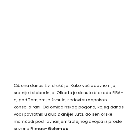
Cibona danas živi drukčije. Kako već odavno nije,
sretnije i slobodnije. Otkada je skinuta blokada FIBA-
e, pod Tornjem je živnulo, redovi su napokon
konsolidirani. Od omladinskog pogona, kojeg danas
vodi povratnik u klub
Danijel Lutz
, do seniorske
momčadi pod ravnanjem trofejnog dvojca iz prošle
sezone
Rimac
–
Golemac
.