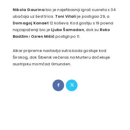
Nikola Gaurina
bio je najefikasniji igrač susreta s 34
ubačaja uz šest trica.
Toni Vitali
je postigao 29, a
Domagoj Kanaet
12 koševa. Kod gostiju s 19 poena
najzapaženiji bio je
Ljubo Šamadan
, dok su
Roko
Badžim
i
Ozren Mišić
postigli po 11.
Alkar pripreme nastavlja sutra kada gostuje kod
Širokog, dok Šibenik večeras na Murteru dočekuje
austrijsku momčad Gmunden.