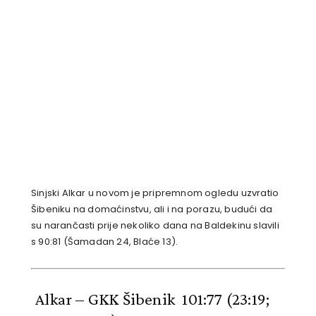
Sinjski Alkar u novom je pripremnom ogledu uzvratio
Šibeniku na domaćinstvu, ali i na porazu, budući da
su narančasti prije nekoliko dana na Baldekinu slavili
s 90:81 (Šamadan 24, Blaće 13).
Alkar – GKK Šibenik 101:77 (23:19;