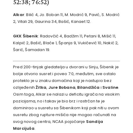
52:38; 76:52)
Alkar
: Bilić 4, Jo. Boban 11, M. Modrić 9, Pavić, S. Modrić
2, Vitali 29, Gaurina 34, Bašić, Kanaet 12.
GKK Šibenik
: Radovčić 4, Badžim 11, Petani 8, Mišić 11,
Kalpić 2, Bašić, Blaće 1, Španja 9, Vukičević 10, Nakić 2,
Šarić, Šamadan 19.
Pred 200-tinjak gledatelja u dvorani u Sinju, Šibenik je
bolje otvorio susret i poveo 7:0, međutim, sve ostalo
proteklo je u znaku domaćina koji je nastupio bez
ozlijeđenih
Žitka
,
Jure Bobana
,
Bilandžića
i
Svaline
.
Osim toga, Alkar se nalazi u deficitu igrača na visokim
pozicijama, no i takav je bio brz i rastrčan te je
dominirao u susretu sa Šibenikom koji pak niti u ovom
susretu zbog rupture mišića nije mogao računati na
svog novog centra, NCAA pojačanje
Sandija
Marcijuša
.