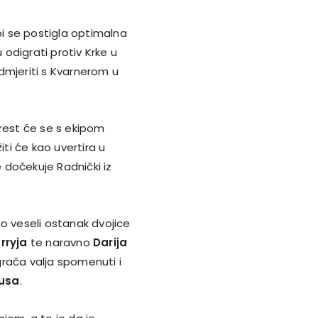
bi se postigla optimalna
odigrati protiv Krke u
dmjeriti s Kvarnerom u
srest će se s ekipom
iti će kao uvertira u
 dočekuje Radnički iz
o veseli ostanak dvojice
rryja
te naravno
Darija
grača valja spomenuti i
usa
.