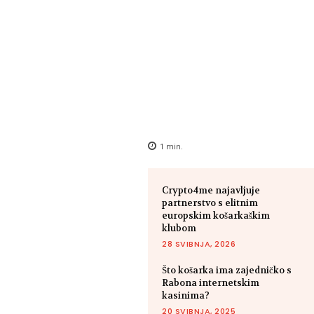
1
min.
Crypto4me najavljuje
partnerstvo s elitnim
europskim košarkaškim
klubom
28 SVIBNJA, 2026
Što košarka ima zajedničko s
Rabona internetskim
kasinima?
20 SVIBNJA, 2025