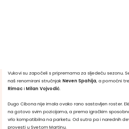
Vukovi su započeli s pripremama za sljedeću sezonu. Sez
naš renomirani stručnjak
Neven Spahija
, a pomoćni tre
Rimac
i
Milan Vojvodić
.
Dugo Cibona nije imala ovako rano sastavljen roster. E
na gotovo svim pozicijama, a prema igračkim sposobnost
vrlo kompatibilna na parketu. Od sutra pa i narednih d
provesti u Svetom Martinu.