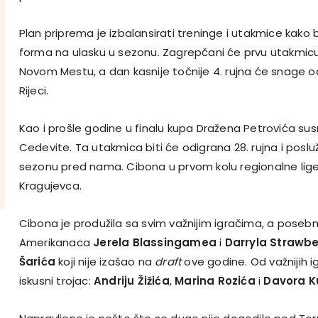
Plan priprema je izbalansirati treninge i utakmice kako 
forma na ulasku u sezonu. Zagrepčani će prvu utakmicu 
Novom Mestu, a dan kasnije točnije 4. rujna će snage o
Rijeci.
Kao i prošle godine u finalu kupa Dražena Petrovića su
Cedevite. Ta utakmica biti će odigrana 28. rujna i posluž
sezonu pred nama. Cibona u prvom kolu regionalne lige
Kragujevca.
Cibona je produžila sa svim važnijim igračima, a posebn
Amerikanaca
Jerela Blassingamea
i
Darryla Strawbe
Šarića
koji nije izašao na
draft
ove godine. Od važnijih i
iskusni trojac:
Andriju Žižića
,
Marina Rozića
i
Davora K