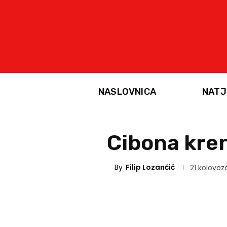
NASLOVNICA
NATJ
Cibona kre
By
Filip Lozančić
21 kolovoz