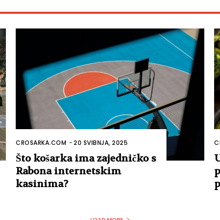
CROSARKA.COM
-
20 SVIBNJA, 2025
C
Što košarka ima zajedničko s
U
Rabona internetskim
p
kasinima?
p
LOAD MORE