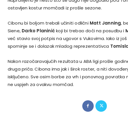
Napravljeno je nešto što se dugo nije dogodilo pod Torn
ostavljen kostur momčadi iz prošle sezone.
Cibonu bi boljom trebali učiniti odlični
Matt Janning
, b
Siene,
Darko Planinić
koji bi trebao doći na posudbu i
M
već stavio svoj potpis na ugovor s Vukovima. Iako iz još
spominje se i dolazak mladog reprezentativca
Tomisl
Nakon razočaravajućih rezultata u ABA ligi prošle godine
druga priča. Cibona ima jak i širok roster, a niti dovođen
isključeno. Sve osim borbe za vrh i ponovnog povratka 
ne uspjeh za ovakvu momčad.