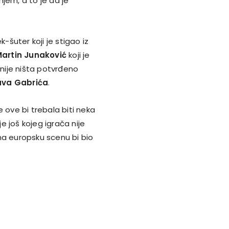
jem, a to je da je
ek-šuter koji je stigao iz
artin Junaković
koji je
 nije ništa potvrđeno
ava Gabrića
.
 ove bi trebala biti neka
je još kojeg igrača nije
na europsku scenu bi bio