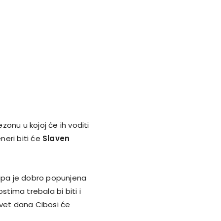
onu u kojoj će ih voditi
neri biti će
Slaven
kipa je dobro popunjena
ima trebala bi biti i
evet dana Cibosi će