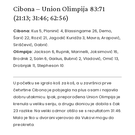
Cibona – Union Olimpija 83:71
(21:13; 31:46; 62:56)
Cibona:
Kus 5, Planinić 4, Blassingame 26, Demo,
Šarić 22, Rozić 21, Jagodić Kuridža 3, Mavra, Arapović,
Siriščević, Gabrić.
Olimpija:
Jackson 6, Rupnik, Marinelli, Joksimović 16,
Brodnik 2, Salin 6, Gailius, Bubnić 2, Vladović, Omić 13,
Drobnjak 11, Stepheson 10.
U početku se igralo koš za koš, a u završnici prve
četvrtine Cibona je pobjegla na plus osam i najavila
dobru utakmicu. Ipak, preporođena Union Olimpija je
krenula u veliku seriju, a drugu dionicu je dobila s čak
23 razlike. Na veliki odmor otišlo se s rezultatom 31:46.
Malo je tko u dvorani vjerovao da Vukovi mogu do
preokreta.