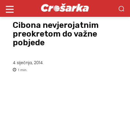
Cibona nevjerojatnim
preokretom do važne
pobjede
4 siječnja, 2014
1
min.