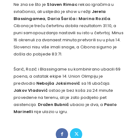
Ne zna se što je
Slaven Rimac
rekao igračima u
svlačionici, ali uslijedio je show u režiji
Jerela
Blassingamea
,
Daria Šarića
i
Marina Rozića
.
Cibona je treću četvrtinu dobila rezultatom 31:10, a
puni samopouzdanja nastavili su isto u četvrtoj. Minus
16 okrenuli za dvanaest minuta pretvorili su u plus 14.
Slovenci nisu više imali snage, a Cibona sigurno je
došla do pobjede 83:71.
Šarić, Rozić i Blassingame su kombinirano ubacili 69
poena, a ostatak ekipe 14. Union Olimpiju je
predvodio
Nebojša Joksimović
sa 16 ubačaja.
Jakov Vladović
ostao je bez koša za 24 minute
provedene na terenu, ali je zato podijelio pet
asistencija.
Dražen Bubnić
ubacio je dva, a
Paolo
Marinelli
nije ulazio u igru.