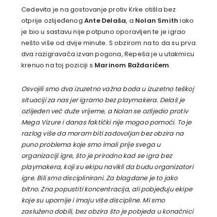
Cedevita je na gostovanje protiv Krke otišla bez
otprije ozlijeđenog
Ante Delaša
, a
Nolan Smith
iako
je bio u sastavu nije potpuno oporavljen te je igrao
nešto više od dvije minute. S obzirom na to da su prva
dva razigravača izvan pogona, Repeša je u utakmicu
krenuo na toj poziciji s
Marinom Baždarićem
.
Osvojili smo dva izuzetno važna boda u izuzetno teškoj
situaciji za nas jer igramo bez playmakera. Delaš je
ozlijeđen već duže vrijeme, a Nolan se ozlijedio protiv
Mega Vizure i danas faktički nije mogao pomoći. To je
razlog više da moram biti zadovoljan bez obzira na
puno problema koje smo imali prije svega u
organizaciji igre, što je prirodno kad se igra bez
playmakera, koji su ekipu navikli da budu organizatori
igre. Bili smo disciplinirani. Za blagdane je to jako
bitno. Zna popustiti koncentracija, ali pobjeđuju ekipe
koje su upornije i imaju više discipline. Mi smo
zasluženo dobili, bez obzira što je pobjeda u konačnici