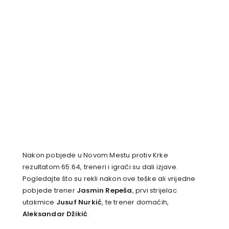
Nakon pobjede u Novom Mestu protiv Krke
rezultatom 65:64, treneri i igrači su dali izjave.
Pogledajte što su rekli nakon ove teške ali vrijedne
pobjede trener
Jasmin Repeša
, prvi strijelac
utakmice
Jusuf Nurkić
, te trener domaćih,
Aleksandar Džikić
.