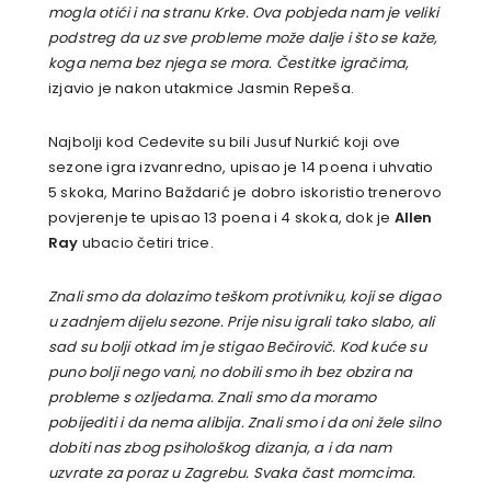
mogla otići i na stranu Krke. Ova pobjeda nam je veliki
podstreg da uz sve probleme može dalje i što se kaže,
koga nema bez njega se mora. Čestitke igračima,
izjavio je nakon utakmice Jasmin Repeša.
Najbolji kod Cedevite su bili Jusuf Nurkić koji ove
sezone igra izvanredno, upisao je 14 poena i uhvatio
5 skoka, Marino Baždarić je dobro iskoristio trenerovo
povjerenje te upisao 13 poena i 4 skoka, dok je
Allen
Ray
ubacio četiri trice.
Znali smo da dolazimo teškom protivniku, koji se digao
u zadnjem dijelu sezone. Prije nisu igrali tako slabo, ali
sad su bolji otkad im je stigao Bečirovič. Kod kuće su
puno bolji nego vani, no dobili smo ih bez obzira na
probleme s ozljedama. Znali smo da moramo
pobijediti i da nema alibija. Znali smo i da oni žele silno
dobiti nas zbog psihološkog dizanja, a i da nam
uzvrate za poraz u Zagrebu. Svaka čast momcima.