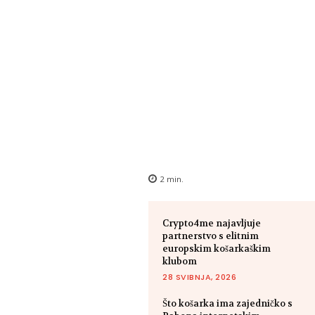
2
min.
Crypto4me najavljuje
partnerstvo s elitnim
europskim košarkaškim
klubom
28 SVIBNJA, 2026
Što košarka ima zajedničko s