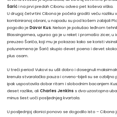
Šarić
i na prvi predah Cibonu odveo pet koševa viška.
U drugoj četvrtini Cibona je počela graditi veću razliku 
kombiniranoj obrani, u napadu su pod košem zabijali Plani
pogodio je
Davor Kus
. Nelson je pokušao leđnom tehn
Blassingamea, ugurao ga je u reket i promašio zicer, u
preuzeo Šarića, koji mu je pokazao kako se koristi visin
poluvremena je Šarić skupio devet poena i devet skokov
plus osam.
U treći period Vukovi su ušli dobro i dosegnuli maksimalnih
krenula stvaralačka pauza i crveno-bijeli su se ozbiljno pr
ipak uspostavila dobar ritam i slobodnim bacanjem Ku
deset razlike, ali
Charles Jenkins
s dva uzastopna uba
minus šest uoči posljednjeg kvartala.
U posljednjoj dionici ponovo se dogodilo isto – Cibona j