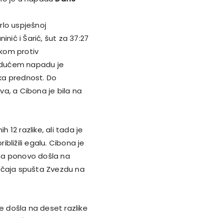
vrlo uspješnoj
nić i Šarić, šut za 37:27
ikom protiv
 idućem napadu je
ska prednost. Do
a, a Cibona je bila na
 12 razlike, ali tada je
ibližili egalu. Cibona je
sa ponovo došla na
čaja spušta Zvezdu na
e došla na deset razlike