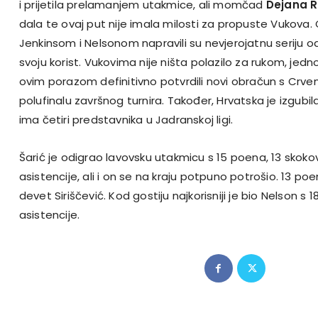
i prijetila prelamanjem utakmice, ali momčad
Dejana R
dala te ovaj put nije imala milosti za propuste Vukova.
Jenkinsom i Nelsonom napravili su nevjerojatnu seriju od 2
svoju korist. Vukovima nije ništa polazilo za rukom, jedn
ovim porazom definitivno potvrdili novi obračun s Cr
polufinalu završnog turnira. Također, Hrvatska je izgub
ima četiri predstavnika u Jadranskoj ligi.
Šarić je odigrao lavovsku utakmicu s 15 poena, 13 skokov
asistencije, ali i on se na kraju potpuno potrošio. 13 po
devet Siriščević. Kod gostiju najkorisniji je bio Nelson s 18
asistencije.