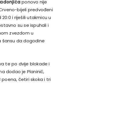
adonjića
ponovo nije
 Crveno-bijeli predvođeni
0:0 i riješili utakmicu u
ostavno su se ispuhali i
venom zvezdom u
ila šansu da dogodine
a te po dvije blokade i
ena dodao je Planinić,
 poena, četiri skoka i tri