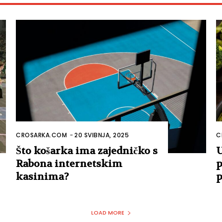
CROSARKA.COM
-
20 SVIBNJA, 2025
C
Što košarka ima zajedničko s
U
Rabona internetskim
p
kasinima?
p
LOAD MORE