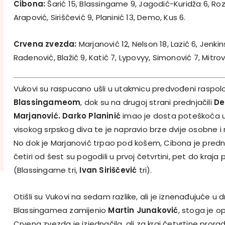
Cibona:
Šarić 15, Blassingame 9, Jagodić-Kuridža 6, Roz
Arapović, Siriščević 9, Planinić 13, Demo, Kus 6.
Crvena zvezda:
Marjanović 12, Nelson 18, Lazić 6, Jenkin
Radenović, Blažič 9, Katić 7, Lypovyy, Simonović 7, Mitrov
Vukovi su raspucano ušli u utakmicu predvođeni raspo
Blassingameom
, dok su na drugoj strani prednjačili
De
Marjanović.
Darko Planinić
imao je dosta poteškoća u
visokog srpskog diva te je napravio brze dvije osobne i 
No dok je Marjanović trpao pod košem, Cibona je predn
četiri od šest su pogodili u prvoj četvrtini, pet do kraj
(Blassingame tri,
Ivan Siriščević
tri).
Otišli su Vukovi na sedam razlike, ali je iznenađujuće u d
Blassingamea zamijenio
Martin Junaković
, stoga je o
Crvena zvezda je izjednačila, ali za kraj četvrtine pror