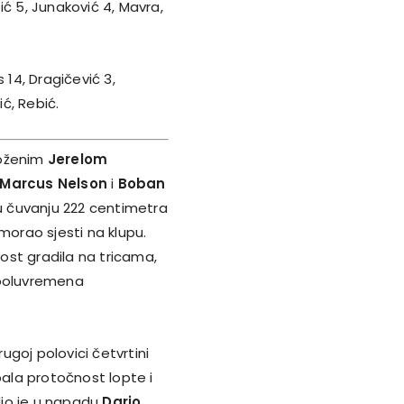
ić 5, Junaković 4, Mavra,
s 14, Dragičević 3,
ić, Rebić.
loženim
Jerelom
Marcus Nelson
i
Boban
 čuvanju 222 centimetra
morao sjesti na klupu.
ost gradila na tricama,
a poluvremena
rugoj polovici četvrtini
pala protočnost lopte i
adio je u napadu
Dario