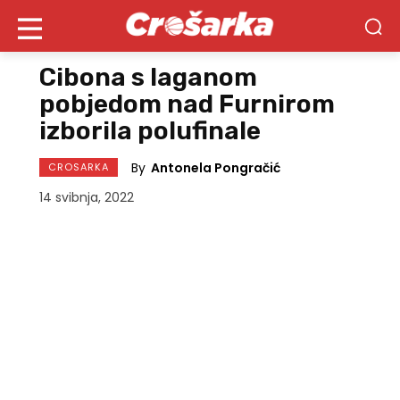
Cibona s laganom
pobjedom nad Furnirom
izborila polufinale
By
Antonela Pongračić
CROSARKA
14 svibnja, 2022