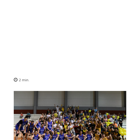
2
min.