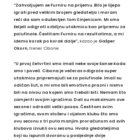
“Zahvaljujem se Furniru na prijemu. Bilo je lijepo
igrati pred velikim brojem gledatelja i moram
reći da sam oduševljen tom činjenicom. Mi smo
željeli odigrati ozbiljnu utakmicu kao pripremu za
polufinale. Čestitam Furniru na rezultatima, a mi
idemo korak po korak dalje”,
kazao je
Gašper
Okorn
, trener Cibone.
“U prvoj četvrtini smo imali neke svoje šanse kada
smo i poveli. Cibona je večeras odigrala super
utakmicu pripremajući se za polufinale. Imali su
odičan šut, a mi smo bili emotivno prazni i nismo
bili na nivou na kojem smo trebali biti. Nemam što
zamjeriti svojim igračima. Dali su maksimum ove
sezone i odradili veliki posao. Čestitam svim
igračima, svom stožeru i cijelom klubu što smo
ovu sezonu s tri puta manjim proračunom od svih
klubova izvukli ovu sezonu. Hvala gledateljima
koji su ispunili dvoranu u posljednje dvije