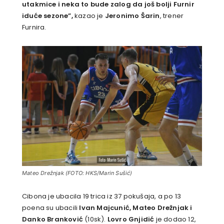
utakmice i neka to bude zalog da još bolji Furnir
iduće sezone”,
kazao je
Jeronimo Šarin
, trener
Furnira.
Mateo Drežnjak (FOTO: HKS/Marin Sušić)
Cibona je ubacila 19 trica iz 37 pokušaja, a po 13
poena su ubacili
Ivan Majcunić, Mateo Drežnjak i
Danko Branković
(10sk).
Lovro Gnjidić
je dodao 12,