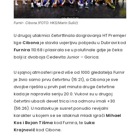
Furnir- Cibona )FOTO: HKS/Marin Sušić)
U drugoj utakmici četvrtfinala doigravanja HT Premijer
lige
Cibona
je slavila uvjerljivu pobjedu u Dubravi kod
Furnira
110:68 i plasirala se u polufinale gdje je čeka
bolji iz dvoboja Cedevita Junior – Gorica.
U sjajnoj atmosferi pred više od 1000 gledatelja Furnir
je živio samo prvu četvrtinu (15:21), a Cibona je sve
dvojbe riješila u prvih pet minuta druge četvrtine
kada je napravila seriju 20:0. Vukovi su u drugoj
četvrtini ubacili devet trica i na odmoru imali +30
(56:26). U nastavku je susret ponudio revijalni
karakter u kojem se se istaknuli mladi igrači
Mihael
Kos i Bojan Tišma
kod Furnira, te
Luka
Krajnović
kod Cibone.