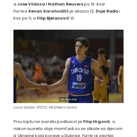
a
Jose Vildoza i Nathan Reuvers
po 10. Kod
Furnira
Kenan Karahodžić
je ubacio 12,
Duje Rađa
i
Kos po 11, a
Filip Bjelanović
10.
Lovro Gnjidić (FOTO: HKS/Marin Sušić)
Prvu loptu na susretu podbacio je
Filip Hrgović
, a
nakon susreta obje momčadi su se slikale sa djecom
iz Ukrajine koja borave u Dubravi. Furnir je završio