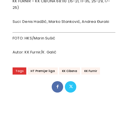
KK FURNIR – KK CIBONA 68:110 (15-21, 11-35, 25-29, 17-
25)
Suci: Denis Hadžić, Marko Stanković, Andrea Đuraki
FOTO: HKS/Marin Sušić
Autor: KK Furnir/K. Galić
Tags
HT Premijer liga
KK Cibona
KK Furnir