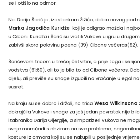
se i otišlo na odmor.
No, Darijo Šarić je, izostankom Žižića, dobio novog part
Marka Jagodića Kuridže
koji je odigrao možda i najbo
u Ciboni. Kuridža i Šarić su vratili Vukove u igru u drugo
zabivši skoro polovinu poena (39) Cibone večeras(82).
Šarićevom tricom u trećoj četvrtini, a prije toga i serij
vodstva (61:60), ali to je bilo to od Cibone večeras. Dob
dijelu, ali previše su snage izgubili na vraćanje u egal n
susret.
Na kraju su se dobro i držali, no trica
Wesa Wilkinsona
z
dokrajčila Vukove i snage za još jedan povratak nije bi
izabranika Darija Gijergije, a simpatizeri Vukova ne mog
svoje momčadi s obzirom na sve probleme, nagomilane
kosture iz ormara koji su se nakupili u posljednje vrijeme