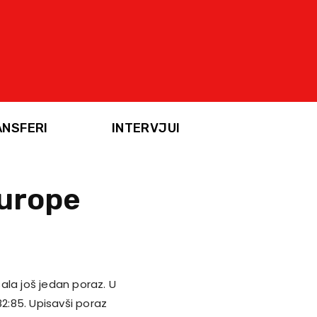
ANSFERI
INTERVJUI
Europe
ala još jedan poraz. U
82:85. Upisavši poraz