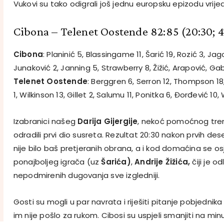
Vukovi su tako odigrali još jednu europsku epizodu vrij
Cibona – Telenet Oostende 82:85
(20:30; 4
Cibona
: Planinić 5, Blassingame 11, Šarić 19, Rozić 3, Ja
Junaković 2, Janning 5, Strawberry 8, Žižić, Arapović, Gab
Telenet Oostende
: Berggren 6, Serron 12, Thompson 18
1, Wilkinson 13, Gillet 2, Salumu 11, Ponitka 6, Đorđević 10,
Izabranici našeg
Darija Gijergije
, nekoć pomoćnog tren
odradili prvi dio susreta. Rezultat 20:30 nakon prvih des
nije bilo baš pretjeranih obrana, a i kod domaćina se os
ponajboljeg igrača (uz
Šarića)
,
Andrije Žižića,
čiji je o
nepodmirenih dugovanja sve izgledniji.
Gosti su mogli u par navrata i riješiti pitanje pobjednika
im nije pošlo za rukom. Cibosi su uspjeli smanjiti na min