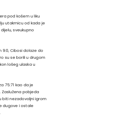
nera pod košem u liku
lju utakmicu od kada je
m dijelu, sveukupno
om 9:0, Cibosi dolaze do
ro su se borili u drugom
akon lošeg ulaska u
a 75:71 kao da je
lo. Zaslužena pobjeda
u biti nezadovoljni igrom
 dugove i ostale
.