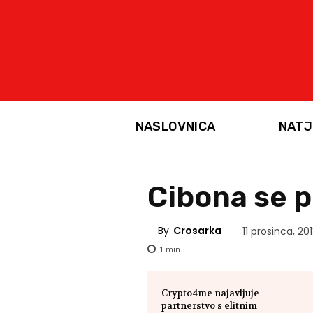
NASLOVNICA
NATJ
Cibona se 
By
Crosarka
11 prosinca, 20
1
min.
Crypto4me najavljuje
partnerstvo s elitnim