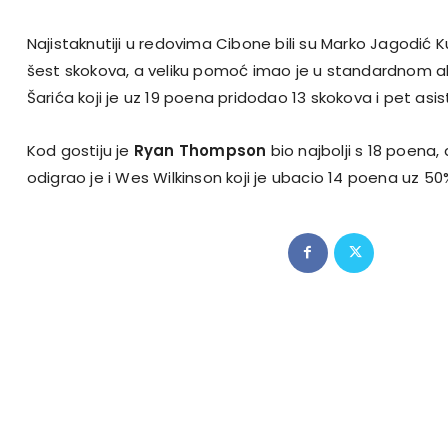
Najistaknutiji u redovima Cibone bili su Marko Jagodić K
šest skokova, a veliku pomoć imao je u standardnom all
Šarića koji je uz 19 poena pridodao 13 skokova i pet asis
Kod gostiju je
Ryan Thompson
bio najbolji s 18 poena,
odigrao je i Wes Wilkinson koji je ubacio 14 poena uz 50%