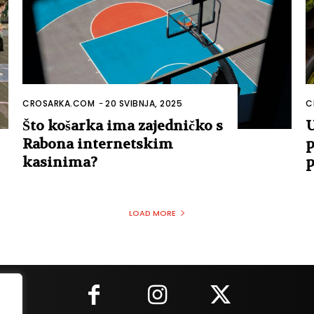
CROSARKA.COM
-
20 SVIBNJA, 2025
C
Što košarka ima zajedničko s
U
Rabona internetskim
p
kasinima?
p
LOAD MORE