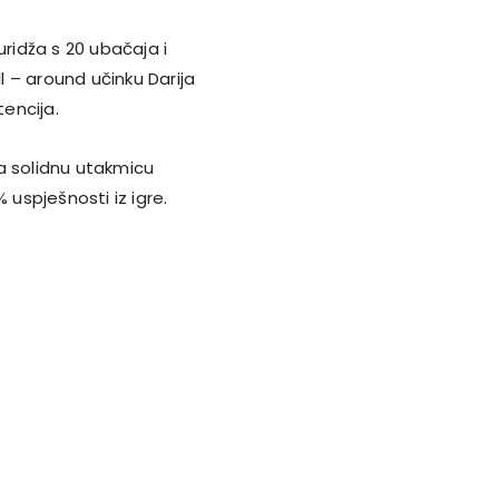
uridža s 20 ubačaja i
 – around učinku Darija
tencija.
 a solidnu utakmicu
 uspješnosti iz igre.