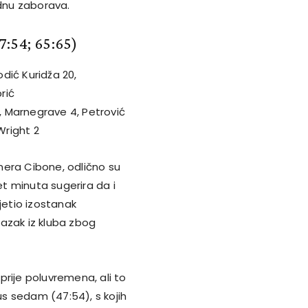
ednu zaborava.
7:54; 65:65)
godić Kuridža 20,
rić
, Marnegrave 4, Petrović
 Wright 2
era Cibone, odlično su
et minuta sugerira da i
jetio izostanak
dlazak iz kluba zbog
 prije poluvremena, ali to
us sedam (47:54), s kojih