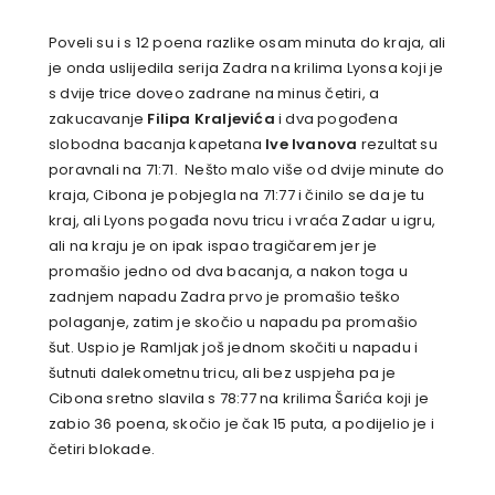
Poveli su i s 12 poena razlike osam minuta do kraja, ali
je onda uslijedila serija Zadra na krilima Lyonsa koji je
s dvije trice doveo zadrane na minus četiri, a
zakucavanje
Filipa Kraljevića
i dva pogođena
slobodna bacanja kapetana
Ive Ivanova
rezultat su
poravnali na 71:71. Nešto malo više od dvije minute do
kraja, Cibona je pobjegla na 71:77 i činilo se da je tu
kraj, ali Lyons pogađa novu tricu i vraća Zadar u igru,
ali na kraju je on ipak ispao tragičarem jer je
promašio jedno od dva bacanja, a nakon toga u
zadnjem napadu Zadra prvo je promašio teško
polaganje, zatim je skočio u napadu pa promašio
šut. Uspio je Ramljak još jednom skočiti u napadu i
šutnuti dalekometnu tricu, ali bez uspjeha pa je
Cibona sretno slavila s 78:77 na krilima Šarića koji je
zabio 36 poena, skočio je čak 15 puta, a podijelio je i
četiri blokade.