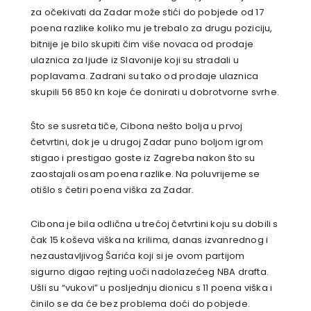
za očekivati da Zadar može stići do pobjede od 17
poena razlike koliko mu je trebalo za drugu poziciju,
bitnije je bilo skupiti čim više novaca od prodaje
ulaznica za ljude iz Slavonije koji su stradali u
poplavama. Zadrani su tako od prodaje ulaznica
skupili 56 850 kn koje će donirati u dobrotvorne svrhe.
Što se susreta tiče, Cibona nešto bolja u prvoj
četvrtini, dok je u drugoj Zadar puno boljom igrom
stigao i prestigao goste iz Zagreba nakon što su
zaostajali osam poena razlike. Na poluvrijeme se
otišlo s četiri poena viška za Zadar.
Cibona je bila odlična u trećoj četvrtini koju su dobili s
čak 15 koševa viška na krilima, danas izvanrednog i
nezaustavljivog Šarića koji si je ovom partijom
sigurno digao rejting uoči nadolazećeg NBA drafta.
Ušli su “vukovi” u posljednju dionicu s 11 poena viška i
činilo se da će bez problema doći do pobjede.