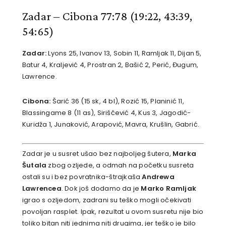
Zadar – Cibona 77:78
(19:22, 43:39,
54:65)
Zadar:
Lyons 25, Ivanov 13, Sobin 11, Ramljak 11, Dijan 5,
Batur 4, Kraljević 4, Prostran 2, Bašić 2, Perić, Đugum,
Lawrence.
Cibona:
Šarić 36 (15 sk, 4 bl), Rozić 15, Planinić 11,
Blassingame 8 (11 as), Siriščević 4, Kus 3, Jagodić-
Kuridža 1, Junaković, Arapović, Mavra, Krušlin, Gabrić.
Zadar je u susret ušao bez najboljeg šutera,
Marka
Šutala
zbog ozljede, a odmah na početku susreta
ostali su i bez povratnika-štrajkaša
Andrewa
Lawrencea
. Dok još dodamo da je
Marko Ramljak
igrao s ozljedom, zadrani su teško mogli očekivati
povoljan rasplet. Ipak, rezultat u ovom susretu nije bio
toliko bitan niti jednima niti drugima, jer teško je bilo