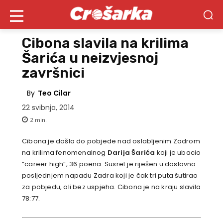
Cibona slavila na krilima
Šarića u neizvjesnoj
završnici
By
Teo Cilar
22 svibnja, 2014
2
min.
Cibona je došla do pobjede nad oslabljenim Zadrom
na krilima fenomenalnog
Darija Šarića
koji je ubacio
“career high”, 36 poena. Susret je riješen u doslovno
posljednjem napadu Zadra koji je čak tri puta šutirao
za pobjedu, ali bez uspjeha. Cibona je na kraju slavila
78:77.