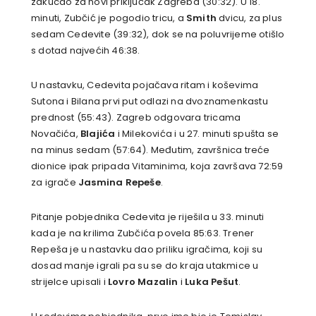
zakucao za novi priključak Zagreba (30:32). U 18.
minuti, Zubčić je pogodio tricu, a
Smith
dvicu, za plus
sedam Cedevite (39:32), dok se na poluvrijeme otišlo
s dotad najvećih 46:38.
U nastavku, Cedevita pojačava ritam i koševima
Sutona i Bilana prvi put odlazi na dvoznamenkastu
prednost (55:43). Zagreb odgovara tricama
Novačića,
Blajića
i Milekovića i u 27. minuti spušta se
na minus sedam (57:64). Međutim, završnica treće
dionice ipak pripada Vitaminima, koja završava 72:59
za igrače
Jasmina Repeše
.
Pitanje pobjednika Cedevita je riješila u 33. minuti
kada je na krilima Zubčića povela 85:63. Trener
Repeša je u nastavku dao priliku igračima, koji su
dosad manje igrali pa su se do kraja utakmice u
strijelce upisali i
Lovro Mazalin
i
Luka Pešut
.