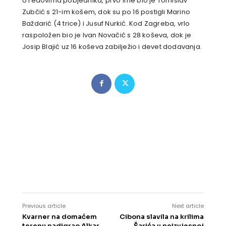
U redovima pobjednika, prvo ime bio je Tomislav
Zubčić s 21-im košem, dok su po 16 postigli Marino
Baždarić (4 trice) i Jusuf Nurkić. Kod Zagreba, vrlo
raspoložen bio je Ivan Novačić s 28 koševa, dok je
Josip Blajić uz 16 koševa zabilježio i devet dodavanja.
Previous article
Next article
Kvarner na domaćem
Cibona slavila na krilima
terenu nadigrao Alkar
Šarića u neizvjesnoj