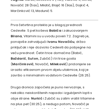
Novačić 28 (5as), Milatić, Blajić 16 (9as), Dojkić 4,
Marčinković 13, Madunić 5.
Prva četvrtina protekla je u blagoj prednosti
Cedevite. S pet koševa
Babića
i zakucavanjem
Bilana
, Vitamini su u uvodu poveli 7:2. Zagreb je,
ponajviše zahvaljujući
Ivanu Novačiću
, držao
priključak i nije dozvolio Cedeviti da pobjegne na
veću prednost. Četiri trice domaćina (Babić,
Baždarić
,
Suton
, Zubčić) i tri trice gosta
(
Marčinković
, Novačić,
Mileković
) pridonijele se
izrazito efikasnom prvom dijelu utakmice, koji je
završio s minimalnim vodstvom Cedevite (26:25).
Druga dionica započela je puno nervoznije, s
nekoliko neiskorištenih napada i izgubljenih lopti s
obje strane.
Nurkić
i Zubčić su zatim vratili Vitamine
na plus pet (30:25), a nedugo potom, Novačić je