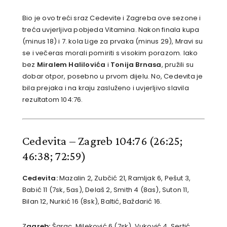
Bio je ovo treći sraz Cedevite i Zagreba ove sezone i
treća uvjerljiva pobjeda Vitamina. Nakon finala kupa
(minus 18) i 7. kola Lige za prvaka (minus 29), Mravi su
se i večeras morali pomiriti s visokim porazom. Iako
bez
Miralem
Halilovića
i
Tonija Brnasa
, pružili su
dobar otpor, posebno u prvom dijelu. No, Cedevita je
bila prejaka i na kraju zasluženo i uvjerljivo slavila
rezultatom 104:76.
Cedevita – Zagreb 104:76
(26:25;
46:38; 72:59)
Cedevita:
Mazalin 2, Zubčić 21, Ramljak 6, Pešut 3,
Babić 11 (7sk, 5as), Delaš 2, Smith 4 (8as), Suton 11,
Bilan 12, Nurkić 16 (8sk), Baltić, Baždarić 16.
Z
agreb:
Šarac, Mileković 6 (7sk), Vuković 4, Sertić,