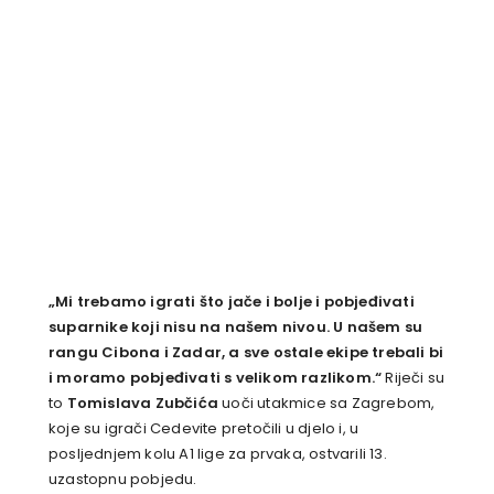
„Mi trebamo igrati što jače i bolje i pobjeđivati
suparnike koji nisu na našem nivou. U našem su
rangu Cibona i Zadar, a sve ostale ekipe trebali bi
i moramo pobjeđivati s velikom razlikom.“
Riječi su
to
Tomislava Zubčića
uoči utakmice sa Zagrebom,
koje su igrači Cedevite pretočili u djelo i, u
posljednjem kolu A1 lige za prvaka, ostvarili 13.
uzastopnu pobjedu.