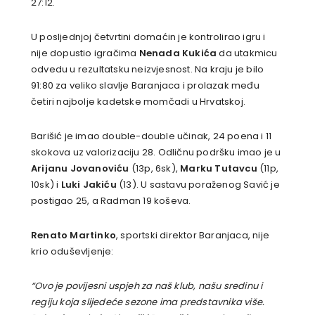
27:12.
U posljednjoj četvrtini domaćin je kontrolirao igru i
nije dopustio igračima
Nenada Kukića
da utakmicu
odvedu u rezultatsku neizvjesnost. Na kraju je bilo
91:80 za veliko slavlje Baranjaca i prolazak među
četiri najbolje kadetske momčadi u Hrvatskoj.
Barišić je imao double-double učinak, 24 poena i 11
skokova uz valorizaciju 28. Odličnu podršku imao je u
Arijanu Jovanoviću
(13p, 6sk),
Marku Tutavcu
(11p,
10sk) i
Luki Jakiću
(13). U sastavu poraženog Savić je
postigao 25, a Radman 19 koševa.
Renato Martinko
, sportski direktor Baranjaca, nije
krio oduševljenje:
“Ovo je povijesni uspjeh za naš klub, našu sredinu i
regiju koja slijedeće sezone ima predstavnika više.