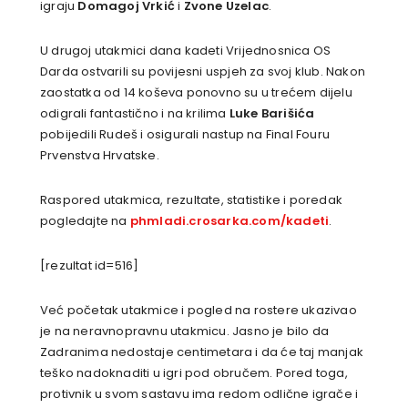
igraju
Domagoj Vrkić
i
Zvone Uzelac
.
U drugoj utakmici dana kadeti Vrijednosnica OS
Darda ostvarili su povijesni uspjeh za svoj klub. Nakon
zaostatka od 14 koševa ponovno su u trećem dijelu
odigrali fantastično i na krilima
Luke Barišića
pobijedili Rudeš i osigurali nastup na Final Fouru
Prvenstva Hrvatske.
Raspored utakmica, rezultate, statistike i poredak
pogledajte na
phmladi.crosarka.com/kadeti
.
[rezultat id=516]
Već početak utakmice i pogled na rostere ukazivao
je na neravnopravnu utakmicu. Jasno je bilo da
Zadranima nedostaje centimetara i da će taj manjak
teško nadoknaditi u igri pod obručem. Pored toga,
protivnik u svom sastavu ima redom odlične igrače i