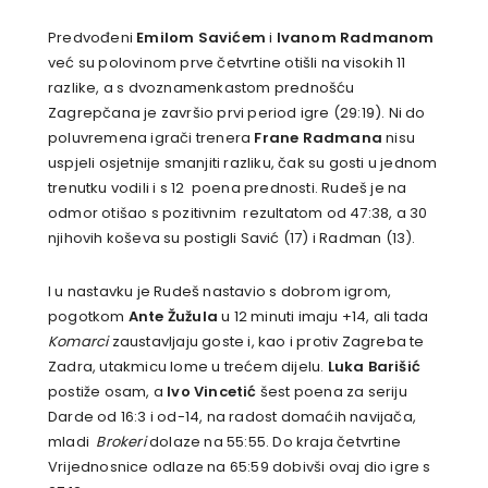
Predvođeni
Emilom Savićem
i
Ivanom Radmanom
već su polovinom prve četvrtine otišli na visokih 11
razlike, a s dvoznamenkastom prednošću
Zagrepčana je završio prvi period igre (29:19). Ni do
poluvremena igrači trenera
Frane Radmana
nisu
uspjeli osjetnije smanjiti razliku, čak su gosti u jednom
trenutku vodili i s 12 poena prednosti. Rudeš je na
odmor otišao s pozitivnim rezultatom od 47:38, a 30
njihovih koševa su postigli Savić (17) i Radman (13).
I u nastavku je Rudeš nastavio s dobrom igrom,
pogotkom
Ante Žužula
u 12 minuti imaju +14, ali tada
Komarci
zaustavljaju goste i, kao i protiv Zagreba te
Zadra, utakmicu lome u trećem dijelu.
Luka Barišić
postiže osam, a
Ivo Vincetić
šest poena za seriju
Darde od 16:3 i od-14, na radost domaćih navijača,
mladi
Brokeri
dolaze na 55:55. Do kraja četvrtine
Vrijednosnice odlaze na 65:59 dobivši ovaj dio igre s