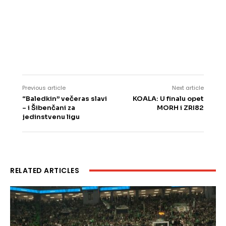
Previous article
Next article
“Baledkin” večeras slavi
KOALA: U finalu opet
– i Šibenčani za
MORH i ZRI82
jedinstvenu ligu
RELATED ARTICLES