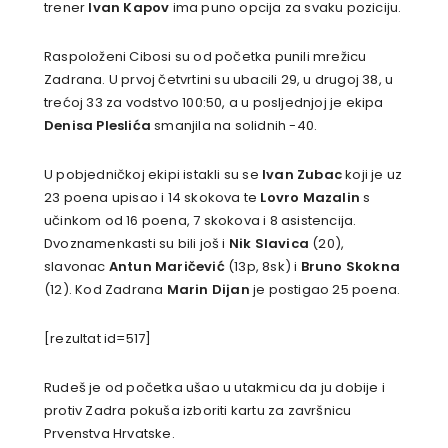
trener
Ivan Kapov
ima puno opcija za svaku poziciju.
Raspoloženi Cibosi su od početka punili mrežicu
Zadrana. U prvoj četvrtini su ubacili 29, u drugoj 38, u
trećoj 33 za vodstvo 100:50, a u posljednjoj je ekipa
Denisa Pleslića
smanjila na solidnih -40.
U pobjedničkoj ekipi istakli su se
Ivan Zubac
koji je uz
23 poena upisao i 14 skokova te
Lovro Mazalin
s
učinkom od 16 poena, 7 skokova i 8 asistencija.
Dvoznamenkasti su bili još i
Nik Slavica
(20),
slavonac
Antun Maričević
(13p, 8sk) i
Bruno Skokna
(12). Kod Zadrana
Marin Dijan
je postigao 25 poena.
[rezultat id=517]
Rudeš je od početka ušao u utakmicu da ju dobije i
protiv Zadra pokuša izboriti kartu za završnicu
Prvenstva Hrvatske.