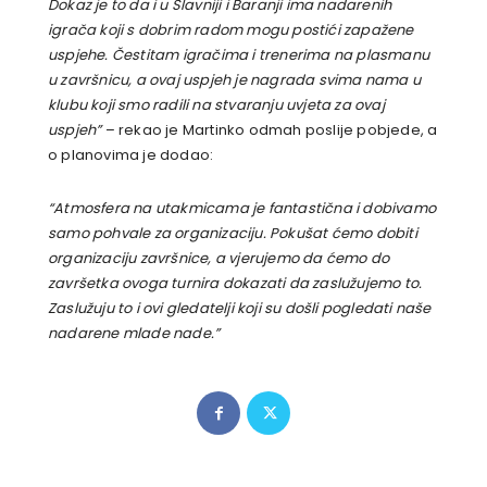
Dokaz je to da i u Slavniji i Baranji ima nadarenih
igrača koji s dobrim radom mogu postići zapažene
uspjehe. Čestitam igračima i trenerima na plasmanu
u završnicu, a ovaj uspjeh je nagrada svima nama u
klubu koji smo radili na stvaranju uvjeta za ovaj
uspjeh”
– rekao je Martinko odmah poslije pobjede, a
o planovima je dodao:
“Atmosfera na utakmicama je fantastična i dobivamo
samo pohvale za organizaciju. Pokušat ćemo dobiti
organizaciju završnice, a vjerujemo da ćemo do
završetka ovoga turnira dokazati da zaslužujemo to.
Zaslužuju to i ovi gledatelji koji su došli pogledati naše
nadarene mlade nade.”