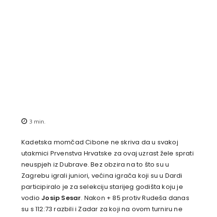
3
min.
Kadetska momčad Cibone ne skriva da u svakoj
utakmici Prvenstva Hrvatske za ovaj uzrast žele sprati
neuspjeh iz Dubrave. Bez obzira na to što su u
Zagrebu igrali juniori, većina igrača koji su u Dardi
participiralo je za selekciju starijeg godišta koju je
vodio
Josip Sesar
. Nakon + 85 protiv Rudeša danas
su s 112:73 razbili i Zadar za koji na ovom turniru ne