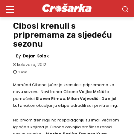
Cibosi krenuli s
pripremama za sljedeću
sezonu
By
Dejan Kolak
8 kolovoza, 2012
1
min.
Momčad Cibone jučer je krenula s pripremama za
novu sezonu. Novi trener Cibone
Veljko Mršić
te
pomoćnici
Slaven Rimac
,
Milan Vojvodić
i
Danijel
Lutz
nakon okupljanja ekipe odradili su i prvi trening.
Na prvom treningu na raspolaganju su imali većinom
igrače s kojima je Cibona osvojila prošlosezonski
naslov prvaka –
Marina Rozića
,
Davora Kusa
,