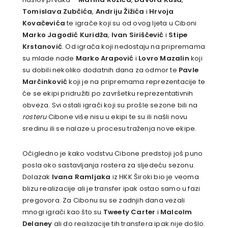
Tomislava Zubčića
,
Andriju Žižića
i
Hrvoja
Kovačevića
te igrače koji su od ovog ljeta u Ciboni
Marko Jagodić Kuridža
,
Ivan Siriščević
i
Stipe
Krstanović
. Od igrača koji nedostaju na pripremama
su mlade nade
Marko Arapović
i
Lovro Mazalin
koji
su dobili nekoliko dodatnih dana za odmor te
Pavle
Marčinković
koji je na pripremama reprezentacije te
će se ekipi pridružiti po završetku reprezentativnih
obveza. Svi ostali igrači koji su prošle sezone bili na
rosteru
Cibone više nisu u ekipi te su ili našli novu
sredinu ili se nalaze u procesu traženja nove ekipe.
Očigledno je kako vodstvu Cibone predstoji još puno
posla oko sastavljanja rostera za sljedeću sezonu.
Dolazak
Ivana Ramljaka
iz HKK Široki bio je veoma
blizu realizacije ali je transfer ipak ostao samo u fazi
pregovora. Za Cibonu su se zadnjih dana vezali
mnogi igrači kao što su
Tweety Carter
i
Malcolm
Delaney
ali do realizacije tih transfera ipak nije došlo.