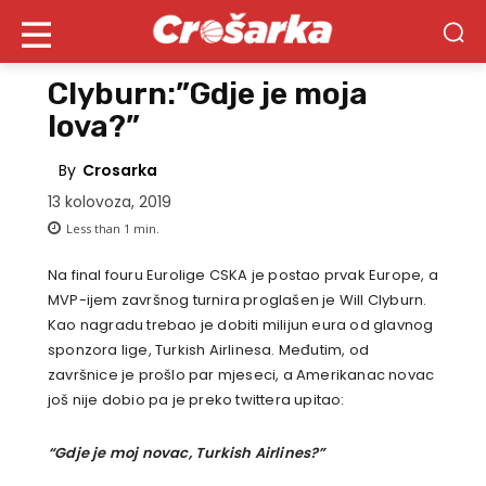
Clyburn:”Gdje je moja
lova?”
By
Crosarka
13 kolovoza, 2019
Less than 1
min.
Na final fouru Eurolige CSKA je postao prvak Europe, a
MVP-ijem završnog turnira proglašen je Will Clyburn.
Kao nagradu trebao je dobiti milijun eura od glavnog
sponzora lige, Turkish Airlinesa. Međutim, od
završnice je prošlo par mjeseci, a Amerikanac novac
još nije dobio pa je preko twittera upitao:
“Gdje je moj novac, Turkish Airlines?”