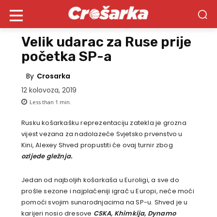
Velik udarac za Ruse prije
početka SP-a
By
Crosarka
12 kolovoza, 2019
Less than 1
min.
Rusku košarkašku reprezentaciju zatekla je grozna
vijest vezana za nadolazeće Svjetsko prvenstvo u
Kini, Alexey Shved propustiti će ovaj turnir zbog
ozljede gležnja.
Jedan od najboljih košarkaša u Euroligi, a sve do
prošle sezone i najplaćeniji igrač u Europi, neće moći
pomoći svojim sunarodnjacima na SP-u. Shved je u
karijeri nosio dresove
CSKA, Khimkija, Dynamo