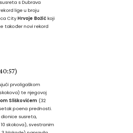
 susreta s Dubrava
ekord lige u broju
ica City
Hrvoje Božić
koji
 je također novi rekord
40:57)
ujući prvoligaškom
0 skokova) te njegovoj
om Sliškovićem
(32
setak poena prednosti.
 dionice susreta,
10 skokova), svestranim
i, 3 blokade) napravila