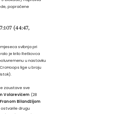
jede, popraćene
:107 (44:47,
 mjeseca svibnja pri
alo je krilo Retkovca
m poluvremenu u nastavku
 CroHoops lige u broju
Istok).
 se zaustave sve
m Volarevićem
(28
Franom Bilandžijom
 ostvarile drugu