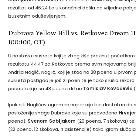
rezultat od 46:24 te u konačnici došla do vrijedne pob
izuzetnim oduševljenjem.
Dubrava Yellow Hill vs. Retkovec Dream 117
100:100, OT)
U nastavku susreta koji je zbog kiše prekinut početkom
rezultatu 44:47 za Retkovec prema svim najavama briljir
Andrija Naglić. Naglić, koji je stao na 28 poena u prvo
susreta postigao je još 21 poen te je tako srušio rekord
poena koji je sa 48 poena držao
Tomislav Kovačević
(
Ipak niti Naglićev ogroman napor nije bio dostatan da
posloženije snage Dubrave koje su predvođene
Hrvoje
poena),
Svenom Sabljakom
(20 poena, 7 skokova) te
(22 poena, 12 skokova, 4 asistencije) tako igrom slučaja