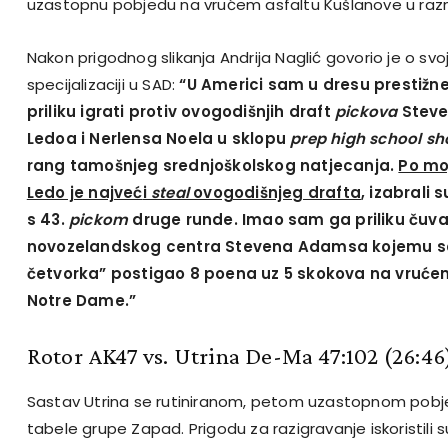
uzastopnu pobjedu na vrućem asfaltu Kušlanove u ra
Nakon prigodnog slikanja Andrija Naglić govorio je o svo
specijalizaciji u SAD:
“U Americi sam u dresu prestiž
priliku igrati protiv ovogodišnjih draft
pickova
Steve
Ledoa i Nerlensa Noela u sklopu
prep high school s
rang tamošnjeg srednjoškolskog natjecanja.
Po mo
Ledo je najveć
i
steal
ovogodišnjeg drafta
, izabrali 
s 43.
pickom
druge runde. Imao sam ga priliku čuva
novozelandskog centra Stevena Adamsa kojemu s
četvorka” postigao 8 poena uz 5 skokova na vrućem
Notre Dame.”
Rotor AK47 vs. Utrina De-Ma 47:102 (26:46
Sastav Utrina se rutiniranom, petom uzastopnom pobj
tabele grupe Zapad.
Prigodu za razigravanje iskoristili