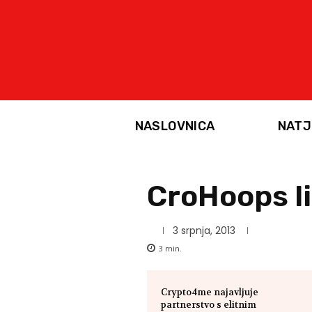
NASLOVNICA
NATJ
CroHoops li
3 srpnja, 2013
3
min.
Crypto4me najavljuje
partnerstvo s elitnim