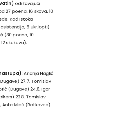
rvatin)
održavajući
d 27 poena, 16 skova, 10
jede. Kod Istoka
sistencija, 5 ukr.lopti)
ić
(30 poena, 10
12 skokova).
 nastupa):
Andrija Naglić
 (Dugave) 27.7, Tomislav
orić (Dugave) 24.8, Igor
rikers) 22.8, Tomislav
, Ante Mioč (Retkovec)