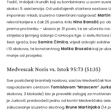
Tadić, Vrdoljak i Kundih koji su kombinirano u uvom susre
skoka i 5 asistencija. Od uobičajenih startera sastava
imponirao mladi, izuzetno talentirani razigravač
Martin
rekord karijere s čak 25 poena. Krilo
Nino Banožić
po obi
prema protivniku – ubacio je 31 poen, te se učvrstio na
strijelaca ljetnjeg izdanja CroHoops lige. U sivilu Rotora 
šest igrača, bez
Samira Čimića
, vrijedi izdvojiti
solidn
i 10 skokova, te konstantnog
Matka Brusača
koji je ub
manje od prosjeka.
Medvescak Noris vs. Istok 95:73 (51:35)
Sve posloženiji branitelji naslova, sastav Medveščak No
raspoloženim centrom
Tomislavom “Mravcem” Jurk
skokova, 3 blokade) bio je preveliki zalogaj za motivira
je Jurković predvodeći jednu od kontri Medveščaka asis
zakucavanje izuzetno skočnog
Brune
Martinjaka
(14 po