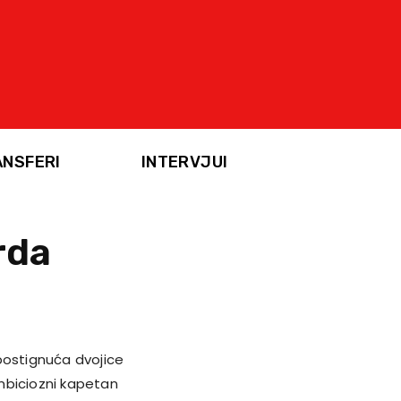
ANSFERI
INTERVJUI
rda
 postignuća
dvojice
Ambiciozni kapetan