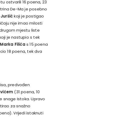
tu ostvarili 16 poena, 23
 Utrina De-Ma je posebno
 Juršić
koji je postigao
čaju nije imao milosti
 drugom mjestu liste
koji je nastupio s tek
e
Marka
Filića
s 15 poena
acio 18 poena, tek dva
risa, predvođen
ovićem
(31 poena, 10
ne snage Istoka. Upravo
tirao za snažno
ena). Vrijedi istaknuti