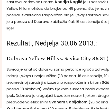
sastava Retkovec Dream
Andrija Naglić
je u nastavku
Yellow Hillom otišao do brojke od 49 poena, što je novi r
poena! Izvanredno raspoložen bio je i
play
sastava Sav
je u porazu od Dubrave zabilježio čak 16 asistencija što
lige!
Rezultati, Nedjelja 30.06.2013.:
Dubrava Yellow Hill vs. Savica City 86:81 (
Savica je unatoč dolasku samo petorice igrača zahvalj
izdanju
playa
Hrvoja Božića (18 poena, 16 asistencija, 1
izvanrednoj suradnji s izuzetno raspoloženim krilom
Saš
poena, 18 skokova) većim tijekom susreta imala dvade
Ipak, Dubrava je ulagajući izuzetan napor tijekom druge
predvođena efikasnim
Svenom Sabljakom
(26 poena, 
Kristijanom Šutalom
(20 poena, 11 skokkova, 6 ukr.lopt