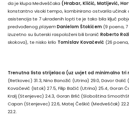
da je klupa Medveščaka
(Hrabar, Kličić, Matijević, Ho
konstantno visoki tempo, kombinirano ostvarila učinak o
asistencija te 7 ukradenih lopti te je tako bila ključ pob
predvođenog
playem
Danielom Štokićem
(9 poena, 7 a
izuzetno su šuterski raspoloženi bili branič
Roberto Rož
skokova), te nisko krilo
Tomislav Kovačević
(26 poena, 
Trenutna lista strijelaca (uz uvjet od minimalno tri
(Retkovec) 31.3, Nino Banožić (Utrina) 29.0, Davor Galić
Kovačević (Istok) 27.5, Filip Bačić (Utrina) 25.4, Goran Ć
Kralj (Stenjevec) 24.3, Goran Brlić (Sloboština SmoothSt
Capan (Stenjevec) 22.6, Matej Češkić (Medveščak) 22.2
22.2.