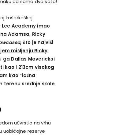
zmaku od samo dva sata!
joj košarkaškoj
ne Lee Academy imao
na Adamsa, Ricky
howcasea
, što je najviši
jem mišljenju
Ricky
su ga Dallas Mavericksi
ti kao i 213cm visokog
am kao “lažna
 terenu srednje škole
)
edom učvrstio na vrhu
 su uobičajne rezerve