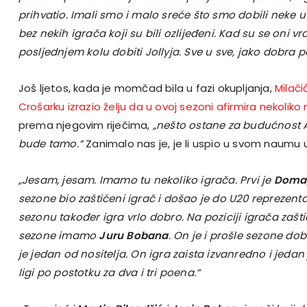
prihvatio. Imali smo i malo sreće što smo dobili neke u
bez nekih igrača koji su bili ozlijeđeni. Kad su se oni vra
posljednjem kolu dobiti Jollyja. Sve u sve, jako dobra 
Još ljetos, kada je momčad bila u fazi okupljanja,
Milači
Crošarku izrazio želju da u ovoj sezoni afirmira nekoliko
prema njegovim riječima,
„nešto ostane za budućnost A
bude tamo.“
Zanimalo nas je, je li uspio u svom naumu 
„Jesam, jesam. Imamo tu nekoliko igrača. Prvi je
Domag
sezone bio zaštićeni igrač i došao je do U20 reprezent
sezonu također igra vrlo dobro. Na poziciji igrača zaš
sezone imamo
Juru Bobana
. On je i prošle sezone do
je jedan od nositelja. On igra zaista izvanredno i jedan
ligi po postotku za dva i tri poena.“