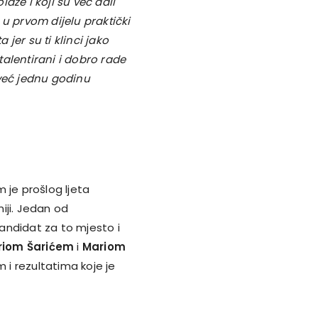
olaze i koji su već dali
u prvom dijelu praktički
jer su ti klinci jako
 talentirani i dobro rade
 već jednu godinu
m je prošlog ljeta
iji. Jedan od
kandidat za to mjesto i
riom Šarićem
i
Mariom
 i rezultatima koje je