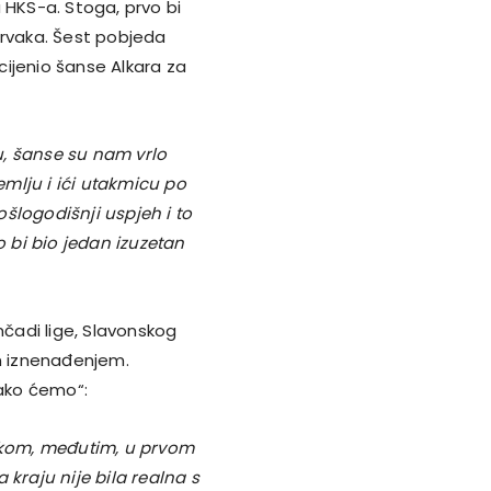
 HKS-a. Stoga, prvo bi
 prvaka. Šest pobjeda
ocijenio šanse Alkara za
u, šanse su nam vrlo
emlju i ići utakmicu po
šlogodišnji uspjeh i to
o bi bio jedan izuzetan
čadi lige, Slavonskog
im iznenađenjem.
lako ćemo“:
likom, međutim, u prvom
 kraju nije bila realna s