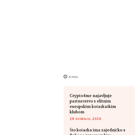
4
min.
Crypto4me najavljuje
partnerstvo s elitnim
europskim košarkaškim
klubom
28 SVIBNJA, 2026
Što košarka ima zajedničko s