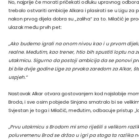
No, najprije će morati pričekati odluku upravnog odbora
trebalo ostvariti ambicije Alkara i plasirati se u Ligu za
nakon prvog dijela dobra su „zaliha“ za to. Milačić je pr
ulazak među prvih pet:
„Ako budemo igrali na onom nivou kao i u prvom dijel
realne. Međutim, kao trener, htio bih spustiti loptu na z
utakmicu. Sigurno da postoji ambicija da se ponovi pro
bi bile dvije godine Lige za prvaka zaredom za Alkar, št
uspjeh.“
Nastavak Alkar otvara gostovanjem kod najslabije mom
Broda, i sve osim pobjede Sinjana smatralo bi se velik
Svjestan je toga i Milačić, međutim, odbacuje pristup „
„Prvu utakmicu s Brodom mi smo riješili s velikom raz
poluvremenu Brod se držao u igri pa stoga ta razlika na