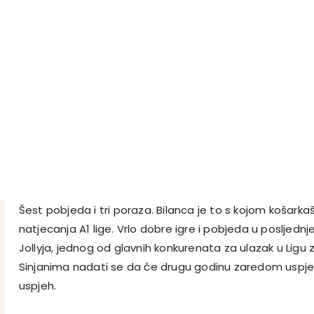
Šest pobjeda i tri poraza. Bilanca je to s kojom košarkaš
natjecanja A1 lige. Vrlo dobre igre i pobjeda u posljedn
Jollyja, jednog od glavnih konkurenata za ulazak u Ligu 
Sinjanima nadati se da će drugu godinu zaredom uspjeti 
uspjeh.