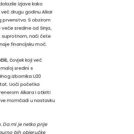
olazile izjave kako
o, već drugu godinu Alkar
 prvenstva. S obzirom
e veće sredine od Sinja,
 U suprotnom, naći ćete
naje financijsku moć.
čić
, čovjek koji već
maloj sredini s
nog izbornika U20
tat. Uoči početka
enerom Alkara i otkriti
gove momčadi u nastavku
. Da mi je netko prije
igurno bih objeručke