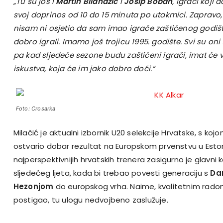
„Tu su još i
Martin Bilandžić
i
Josip Boban
, igrači koji d
svoj doprinos od 10 do 15 minuta po utakmici. Zapravo, 
nisam ni osjetio da sam imao igrače zaštićenog godišta 
dobro igrali. Imamo još trojicu 1995. godište. Svi su oni
pa kad sljedeće sezone budu zaštićeni igrači, imat će
iskustva, koja će im jako dobro doći.“
Foto: Crosarka
Milačić je aktualni izbornik U20 selekcije Hrvatske, s kojo
ostvario dobar rezultat na Europskom prvenstvu u Eston
najperspektivnijih hrvatskih trenera zasigurno je glavni 
sljedećeg ljeta, kada bi trebao povesti generaciju s
Da
Hezonjom
do europskog vrha. Naime, kvalitetnim radom
postigao, tu ulogu nedvojbeno zaslužuje.