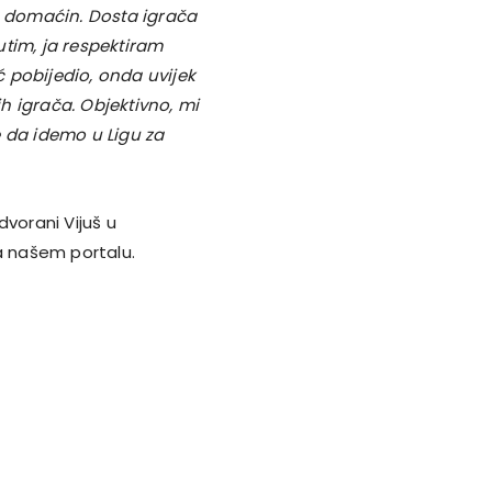
 domaćin. Dosta igrača
đutim, ja respektiram
 pobijedio, onda uvijek
h igrača. Objektivno, mi
e da idemo u Ligu za
dvorani Vijuš u
a našem portalu.