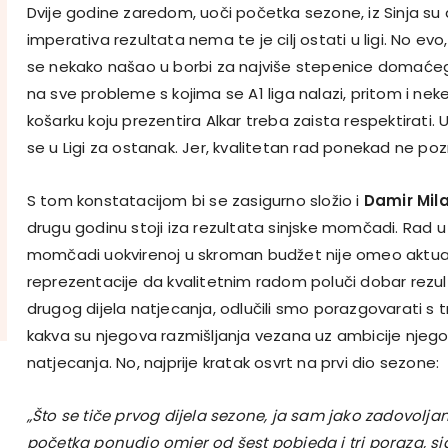
Dvije godine zaredom, uoči početka sezone, iz Sinja su d
imperativa rezultata nema te je cilj ostati u ligi. No ev
se nekako našao u borbi za najviše stepenice domaćeg
na sve probleme s kojima se A1 liga nalazi, pritom i nek
košarku koju prezentira Alkar treba zaista respektirati.
se u Ligi za ostanak. Jer, kvalitetan rad ponekad ne poz
S tom konstatacijom bi se zasigurno složio i
Damir Mila
drugu godinu stoji iza rezultata sinjske momčadi. Rad u 
momčadi uokvirenoj u skroman budžet nije omeo aktual
reprezentacije da kvalitetnim radom poluči dobar rezul
drugog dijela natjecanja, odlučili smo porazgovarati s tr
kakva su njegova razmišljanja vezana uz ambicije nje
natjecanja. No, najprije kratak osvrt na prvi dio sezone:
„Što se tiče prvog dijela sezone, ja sam jako zadovoljan
početka ponudio omjer od šest pobjeda i tri poraza, s