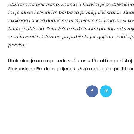
obzirom na prikazano. Znamo u kakvim je problemima
im je otišlo i slijedi im borba za prvoligaški status. Me
svakoga jer kad dođeš na utakmicu s mislima da si već
bude problema. Zato želim maksimalni pristup od svoji
smo favoriti i dolazimo po pobjedu jer gajimo ambicij
prvaka.“
Utakmica je na rasporedu večeras u 19 sati u sportskoj 
Slavonskom Brodu, a prijenos uživo moći ćete pratiti n