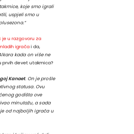
takmice, koje smo igrali
tili, uspjeli smo u
polusezona.“
ć je u razgovoru za
 mladih igrača
i da,
lkara kada on više ne
u prvih devet utakmica?
oj Kanaet
. On je prošle
ativnog statusa. Ovu
tićenog godišta ove
bivao minutažu, a sada
 je od najboljih igrača u