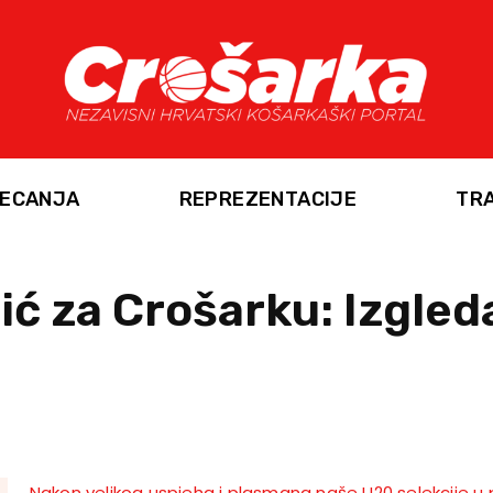
ECANJA
REPREZENTACIJE
TR
ić za Crošarku: Izgle
Nakon velikog uspjeha i plasmana naše U20 selekcije u 