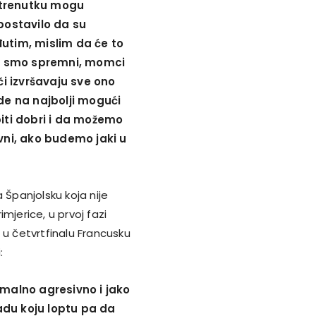
 trenutku mogu
spostavilo da su
đutim, mislim da će to
lno smo spremni, momci
i izvršavaju sve ono
ode na najbolji mogući
ti dobri i da možemo
ni, ako budemo jaki u
 Španjolsku koja nije
mjerice, u prvoj fazi
i u četvrtfinalu Francusku
:
imalno agresivno i jako
adu koju loptu pa da