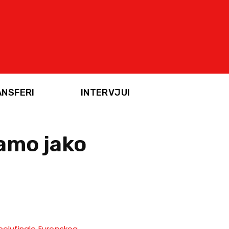
ANSFERI
INTERVJUI
damo jako
polufinale Europskog