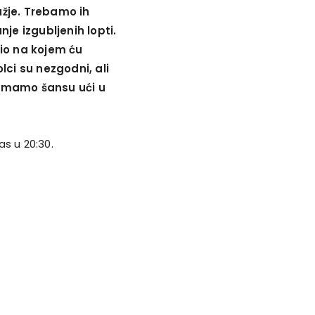
žje. Trebamo ih
je izgubljenih lopti.
io na kojem ću
olci su nezgodni, ali
, imamo šansu ući u
s u 20:30.