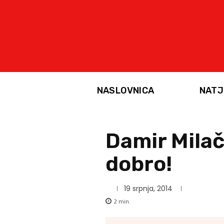
NASLOVNICA
NATJ
Damir Milač
dobro!
19 srpnja, 2014
2
min.