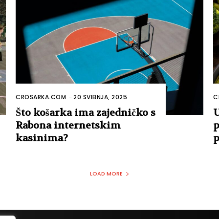
CROSARKA.COM
-
20 SVIBNJA, 2025
C
Što košarka ima zajedničko s
U
Rabona internetskim
p
kasinima?
p
LOAD MORE