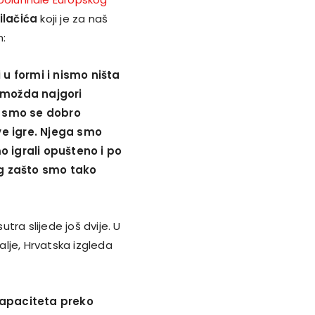
ilačića
koji je za naš
m:
 u formi i nismo ništa
a možda najgori
i smo se dobro
ove igre. Njega smo
mo igrali opušteno i po
og zašto smo tako
ra slijede još dvije. U
lje, Hrvatska izgleda
kapaciteta preko