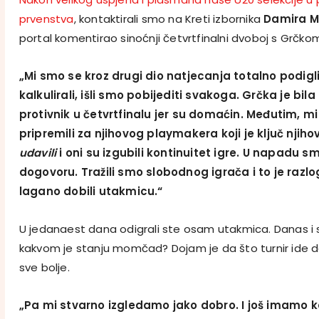
prvenstva
, kontaktirali smo na Kreti izbornika
Damira M
portal komentirao sinoćnji četvrtfinalni dvoboj s Grčko
„Mi smo se kroz drugi dio natjecanja totalno podigli
kalkulirali, išli smo pobijediti svakoga. Grčka je bil
protivnik u četvrtfinalu jer su domaćin. Međutim, m
pripremili za njihovog playmakera koji je ključ njih
udavili
i oni su izgubili kontinuitet igre. U napadu s
dogovoru. Tražili smo slobodnog igrača i to je razl
lagano dobili utakmicu.“
U jedanaest dana odigrali ste osam utakmica. Danas i sut
kakvom je stanju momčad? Dojam je da što turnir ide da
sve bolje.
„Pa mi stvarno izgledamo jako dobro. I još imamo 