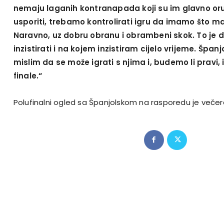
nemaju laganih kontranapada koji su im glavno oru
usporiti, trebamo kontrolirati igru da imamo što man
Naravno, uz dobru obranu i obrambeni skok. To je d
inzistirati i na kojem inzistiram cijelo vrijeme. Španj
mislim da se može igrati s njima i, budemo li pravi
finale.“
Polufinalni ogled sa Španjolskom na rasporedu je večera