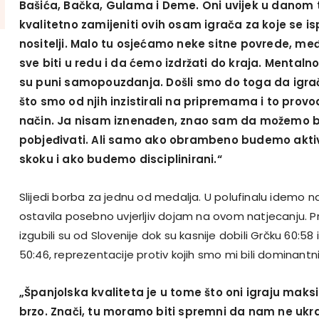
Bašića, Bačka, Gulama i Deme. Oni uvijek u danom
kvalitetno zamijeniti ovih osam igrača za koje se i
nositelji. Malo tu osjećamo neke sitne povrede, me
sve biti u redu i da ćemo izdržati do kraja. Menta
su puni samopouzdanja. Došli smo do toga da igrač
što smo od njih inzistirali na pripremama i to prov
način. Ja nisam iznenađen, znao sam da možemo bi
pobjeđivati. Ali samo ako obrambeno budemo aktiv
skoku i ako budemo disciplinirani.“
Slijedi borba za jednu od medalja. U polufinalu idemo na
ostavila posebno uvjerljiv dojam na ovom natjecanju. Pri
izgubili su od Slovenije dok su kasnije dobili Grčku 60:58 
50:46, reprezentacije protiv kojih smo mi bili dominantni
„Španjolska kvaliteta je u tome što oni igraju maks
brzo. Znači, tu moramo biti spremni da nam ne ukr