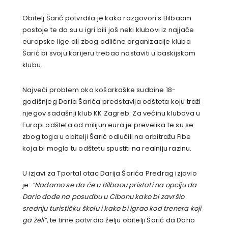
Obitelj Šarić potvrdila je kako razgovori s Bilbaom
postoje te da su u igri bili još neki klubovi iz najjače
europske lige ali zbog odlične organizacije kluba
Šarić bi svoju karijeru trebao nastaviti u baskijskom
klubu.
Najveći problem oko košarkaške sudbine 18-
godišnjeg Daria Šarića predstavlja odšteta koju traži
njegov sadašnji klub KK Zagreb. Za većinu klubova u
Europi odšteta od milijun eura je prevelika te su se
zbog toga u obitelji Šarić odlučili na arbitražu Fibe
koja bi mogla tu odštetu spustiti na realniju razinu.
U izjavi za Tportal otac Darija Šarića Predrag izjavio
je:
“Nadamo se da će u Bilbaou pristati na opciju da
Dario dođe na posudbu u Cibonu kako bi završio
srednju turističku školu i kako bi igrao kod trenera koji
ga želi”
, te time potvrdio želju obitelji Šarić da Dario