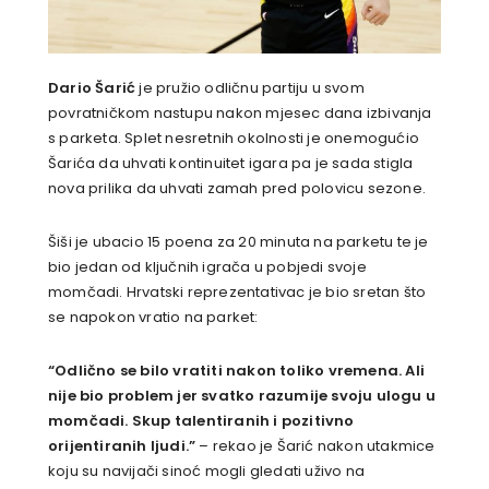
Dario Šarić
je pružio odličnu partiju u svom
povratničkom nastupu nakon mjesec dana izbivanja
s parketa. Splet nesretnih okolnosti je onemogućio
Šarića da uhvati kontinuitet igara pa je sada stigla
nova prilika da uhvati zamah pred polovicu sezone.
Šiši je ubacio 15 poena za 20 minuta na parketu te je
bio jedan od ključnih igrača u pobjedi svoje
momčadi. Hrvatski reprezentativac je bio sretan što
se napokon vratio na parket:
“Odlično se bilo vratiti nakon toliko vremena. Ali
nije bio problem jer svatko razumije svoju ulogu u
momčadi. Skup talentiranih i pozitivno
orijentiranih ljudi.”
– rekao je Šarić nakon utakmice
koju su navijači sinoć mogli gledati uživo na