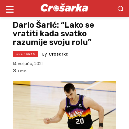
Dario Šarić: “Lako se
vratiti kada svatko
razumije svoju rolu”
By
Crosarka
CROSARKA
14 veljače, 2021
1
min.