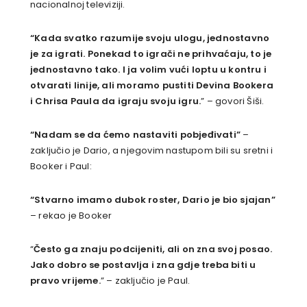
nacionalnoj televiziji.
“Kada svatko razumije svoju ulogu, jednostavno
je za igrati. Ponekad to igrači ne prihvaćaju, to je
jednostavno tako. I ja volim vući loptu u kontru i
otvarati linije, ali moramo pustiti Devina Bookera
i Chrisa Paula da igraju svoju igru.
” – govori Šiši.
“Nadam se da ćemo nastaviti pobjeđivati”
–
zaključio je Dario, a njegovim nastupom bili su sretni i
Booker i Paul:
“Stvarno imamo dubok roster, Dario je bio sjajan”
– rekao je Booker
“
Često ga znaju podcijeniti, ali on zna svoj posao.
Jako dobro se postavlja i zna gdje treba biti u
pravo vrijeme.
” – zaključio je Paul.