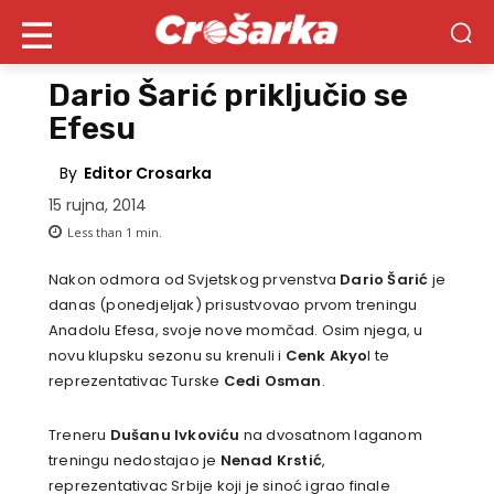
Dario Šarić priključio se
Efesu
By
Editor Crosarka
15 rujna, 2014
Less than 1
min.
Nakon odmora od Svjetskog prvenstva
Dario Šarić
je
danas (ponedjeljak) prisustvovao prvom treningu
Anadolu Efesa, svoje nove momčad. Osim njega, u
novu klupsku sezonu su krenuli i
Cenk Akyo
l te
reprezentativac Turske
Cedi Osman
.
Treneru
Dušanu Ivkoviću
na dvosatnom laganom
treningu nedostajao je
Nenad Krstić
,
reprezentativac Srbije koji je sinoć igrao finale