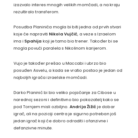
izazvalo interes mnogih velikih momčadi, a na kraju
rezultiralo transferom.
Posudba Planinića mogla bi biti jedna od prvih stvari
koje će napraviti
Nikola Vujčić
, a veze s Izraelom
ima i
Spahija
koji je tamo bio trener. Također bi se
mogla povući paralela s Nikolinom karijerom.
Vujo je također prešao u Maccabi i ubrzo bio
posuđen Asvelu, a kada se vratio postao je jedan od
najboljih igrača izraelske momčadi.
Darko Planinić bi bio veliko pojačanje za Cibose u
narednoj sezoni i definitivno bio pokazatelj kako se
pod Tornjem misli ozbiljno.
Andrija Žižić
je dobar
igrač, ali na poziciji centra je sigurno potreban još
jedan igrač koji će dobro odraditi i ofanzivne i
defanzivne minute.