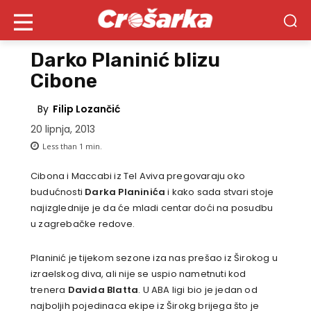
Darko Planinić blizu
Cibone
By
Filip Lozančić
20 lipnja, 2013
Less than 1
min.
Cibona i Maccabi iz Tel Aviva pregovaraju oko
budućnosti
Darka Planinića
i kako sada stvari stoje
najizglednije je da će mladi centar doći na posudbu
u zagrebačke redove.
Planinić je tijekom sezone iza nas prešao iz Širokog u
izraelskog diva, ali nije se uspio nametnuti kod
trenera
Davida Blatta
. U ABA ligi bio je jedan od
najboljih pojedinaca ekipe iz Širokg brijega što je