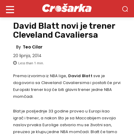
David Blatt novi je trener
Cleveland Cavaliersa
By
Teo Cilar
20 lipnja, 2014
Less than 1
min.
Prema izvorima iz NBA lige,
David Blatt
sve je
dogovorio sa Cleveland Cavaliersima i postati će prvi
Europski trener koji će biti glavni trener jedne NBA
momčadi.
Blat je posljednje 33 godine proveo u Europi kao
igrač i trener, a nakon što je sa Maccabijem osvojio
naslov prvaka Eurolige ostvario mu se životni san,
preuzeo je klupu jedne NBA momčadi. Blatt će tamo