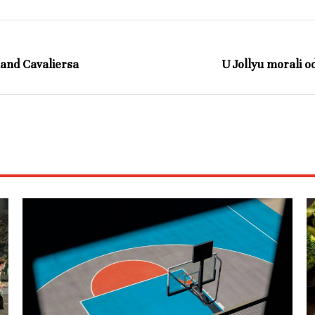
eland Cavaliersa
U Jollyu morali o