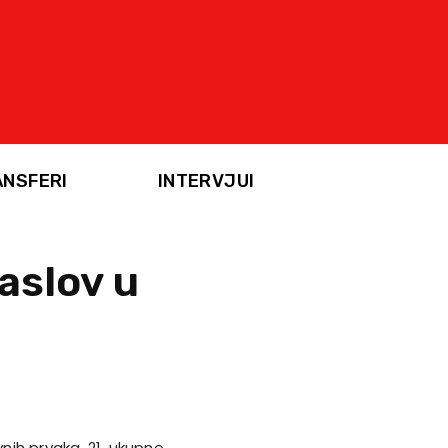
ANSFERI
INTERVJUI
naslov u
nih prvaka, 21. ukupno,