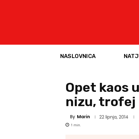
NASLOVNICA
NATJ
Opet kaos u 
nizu, trofej 
By
Marin
22 lipnja, 2014
1
min.