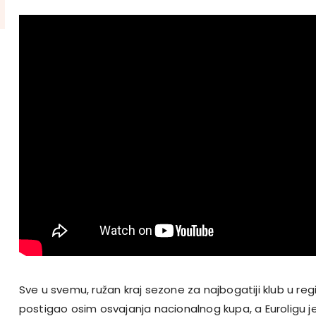
Sve u svemu, ružan kraj sezone za najbogatiji klub u regij
postigao osim osvajanja nacionalnog kupa, a Euroligu je 