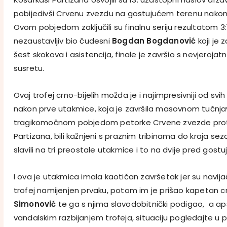
pobijedivši Crvenu zvezdu na gostujućem terenu nakon
Ovom pobjedom zaključili su finalnu seriju rezultatom 3:
nezaustavljiv bio čudesni
Bogdan Bogdanović
koji je 
šest skokova i asistencija, finale je završio s nevjeroja
susretu.
Ovaj trofej crno-bijelih možda je i najimpresivniji od svi
nakon prve utakmice, koja je završila masovnom tučnja
tragikomočnom pobjedom petorke Crvene zvezde proti
Partizana, bili kažnjeni s praznim tribinama do kraja se
slavili na tri preostale utakmice i to na dvije pred gost
I ova je utakmica imala kaotičan završetak jer su navija
trofej namijenjen prvaku, potom im je prišao kapetan c
Simonović
te ga s njima slavodobitnički podigao, a ap
vandalskim razbijanjem trofeja, situaciju pogledajte u 