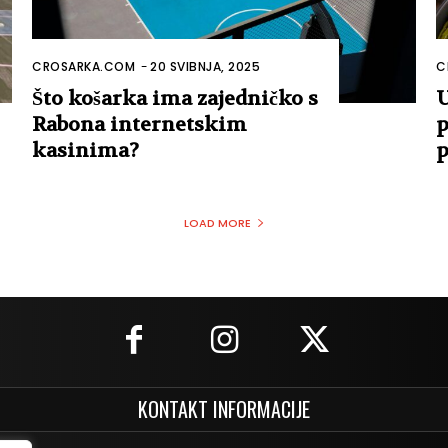
CROSARKA.COM
-
20 SVIBNJA, 2025
C
Što košarka ima zajedničko s
U
Rabona internetskim
p
kasinima?
p
LOAD MORE
KONTAKT INFORMACIJE