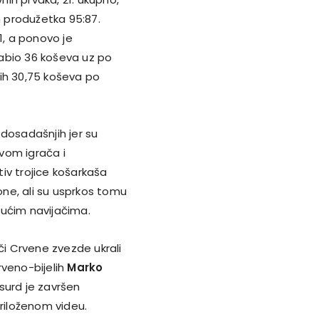
 produžetka 95:87.
1, a ponovo je
zabio 36 koševa uz po
tnih 30,75 koševa po
h dosadašnjih jer su
vom igrača i
v trojice košarkaša
zone, ali su usprkos tomu
ujućim navijačima.
či Crvene zvezde ukrali
rveno-bijelih
Marko
surd je završen
priloženom videu.