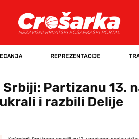
ECANJA
REPREZENTACIJE
TR
Srbiji: Partizanu 13. 
ukrali i razbili Delije
Košarkaši Partizana osvojili su 13. uzastopni naslov držav