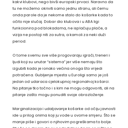
kakvi klubovi, nego bivši europski prvaci. Naravno da
tu ne možemo okriviti samo jednu stranu, ali čemu
onda parole da je nekome stalo do košarke kada to
očito nije slučaj. Dobar dio klubova i u ABA ligi
funkcionira pod blokadama, ne isplaćuju plaće, a
vizija ne postoji niti za sutra, a kamoli za neki duži
period.
O tome svemu sve više progovaraju igrači, treneri i
ljudi koji su unutar “sistema” jer više nemaju što
izgubiti kada je ionako većina onoga što vrijedi
potraćena. Gubljenje mjesta u Euroligi samo je još
jedan od udaraca cjelokupnoj regionalnoj košarci.
Na pitanje tko točno i s kim ne mogu odgovoriti, ali na
pitanje zašto mogu ponuditi svoje obrazloženje.
Marginalizacija i udaljavanje košarke od očiju javnosti
ide u prilog onima koji ju vode u ovome smjeru. Što se
manje piše i govori o njihovim pogreškama to bolje.