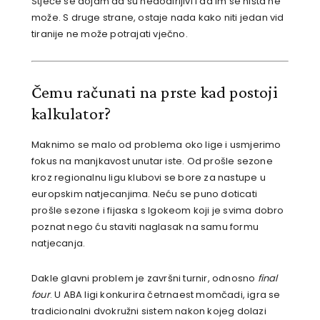
Stječe se dojam da su nedodirljivi i da im se ništa ne
može. S druge strane, ostaje nada kako niti jedan vid
tiranije ne može potrajati vječno.
Čemu računati na prste kad postoji
kalkulator?
Maknimo se malo od problema oko lige i usmjerimo
fokus na manjkavost unutar iste. Od prošle sezone
kroz regionalnu ligu klubovi se bore za nastupe u
europskim natjecanjima. Neću se puno doticati
prošle sezone i fijaska s Igokeom koji je svima dobro
poznat nego ću staviti naglasak na samu formu
natjecanja.
Dakle glavni problem je završni turnir, odnosno
final
four
. U ABA ligi konkurira četrnaest momčadi, igra se
tradicionalni dvokružni sistem nakon kojeg dolazi