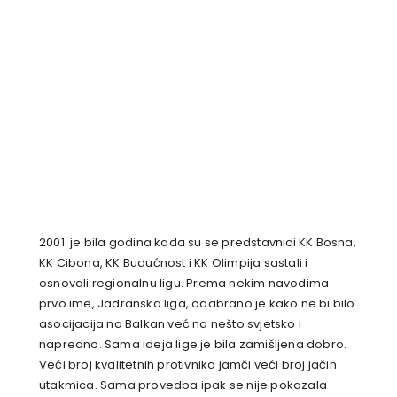
2001. je bila godina kada su se predstavnici KK Bosna,
KK Cibona, KK Budućnost i KK Olimpija sastali i
osnovali regionalnu ligu. Prema nekim navodima
prvo ime, Jadranska liga, odabrano je kako ne bi bilo
asocijacija na Balkan već na nešto svjetsko i
napredno. Sama ideja lige je bila zamišljena dobro.
Veći broj kvalitetnih protivnika jamči veći broj jačih
utakmica. Sama provedba ipak se nije pokazala