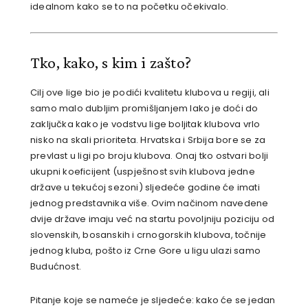
idealnom kako se to na početku očekivalo.
Tko, kako, s kim i zašto?
Cilj ove lige bio je podići kvalitetu klubova u regiji, ali
samo malo dubljim promišljanjem lako je doći do
zaključka kako je vodstvu lige boljitak klubova vrlo
nisko na skali prioriteta. Hrvatska i Srbija bore se za
prevlast u ligi po broju klubova. Onaj tko ostvari bolji
ukupni koeficijent (uspješnost svih klubova jedne
države u tekućoj sezoni) sljedeće godine će imati
jednog predstavnika više. Ovim načinom navedene
dvije države imaju već na startu povoljniju poziciju od
slovenskih, bosanskih i crnogorskih klubova, točnije
jednog kluba, pošto iz Crne Gore u ligu ulazi samo
Budućnost.
Pitanje koje se nameće je sljedeće: kako će se jedan