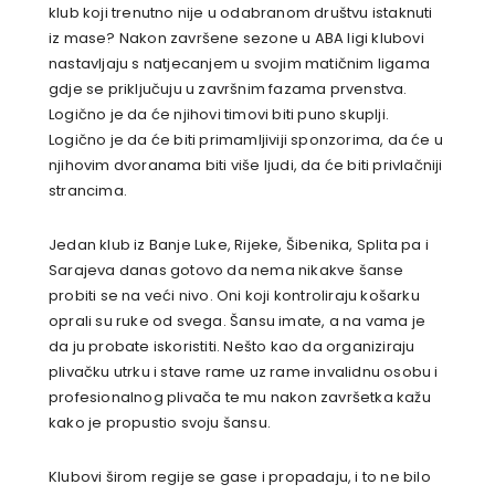
klub koji trenutno nije u odabranom društvu istaknuti
iz mase? Nakon završene sezone u ABA ligi klubovi
nastavljaju s natjecanjem u svojim matičnim ligama
gdje se priključuju u završnim fazama prvenstva.
Logično je da će njihovi timovi biti puno skuplji.
Logično je da će biti primamljiviji sponzorima, da će u
njihovim dvoranama biti više ljudi, da će biti privlačniji
strancima.
Jedan klub iz Banje Luke, Rijeke, Šibenika, Splita pa i
Sarajeva danas gotovo da nema nikakve šanse
probiti se na veći nivo. Oni koji kontroliraju košarku
oprali su ruke od svega. Šansu imate, a na vama je
da ju probate iskoristiti. Nešto kao da organiziraju
plivačku utrku i stave rame uz rame invalidnu osobu i
profesionalnog plivača te mu nakon završetka kažu
kako je propustio svoju šansu.
Klubovi širom regije se gase i propadaju, i to ne bilo