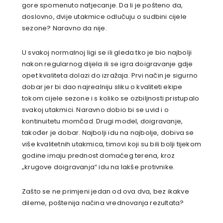
gore spomenuto natjecanje. Da li je pošteno da,
doslovno, dvije utakmice odlučuju o sudbini cijele
sezone? Naravno da nije.
U svakoj normalnoj ligi se ili gleda tko je bio najbolji
nakon regularnog dijela ili se igra doigravanje gdje
opet kvaliteta dolazi do izražaja. Prvi način je sigurno
dobar jer bi dao najrealniju sliku o kvaliteti ekipe
tokom cijele sezone i s koliko se ozbiljnosti pristupalo
svakoj utakmici. Naravno dobio bi se uvid i o
kontinuitetu momčad. Drugi model, doigravanje,
također je dobar. Najbolji idu na najbolje, dobiva se
više kvalitetnih utakmica, timovi koji su bili bolji tijekom
godine imaju prednost domaćeg terena, kroz
„krugove doigravanja“ idu na lakše protivnike.
Zašto se ne primjeni jedan od ova dva, bez ikakve
dileme, poštenija načina vrednovanja rezultata?