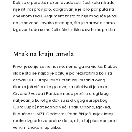
Dok se o poretku nakon dvadeset i šest kola nikada
nije niti raspravljalo, doigravanje je bilo par puta na
dnevnom redu. Argument zašto to nije moguće je taj
da je sezona i ovako preduga, što je naravno samo
izgovor kada se ne želi učiniti ništa u svrhu napretka.
Mrak na kraju tunela
Prvo rješenje se ne nazire, nema ga na vidiku. Klubovi
slabe što se najbolje očituje po rezultatima koji isti
ostvaruju u Europi. Iako u trenutku pisanja ovog
članka još ništa nije gotovo, za očekivati je kako
Crvena Zvezda i Partizan neće proći u drugi krug
natjecanja Eurolige dok su iz drugog europskog
(EuroCupa) natjecanja već ispali: Cibona, Igokea,
Budućnost i MZT. Cedevita i Radnički još uvijek imaju
realne izglede za prolaz dalje, ali je taj plasman pod
velikim znakom upitnika.