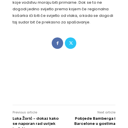
koje vodstvu moraju biti primarne. Dok se to ne
dogodi jedino svijetlo prema kojem će regionalna
košarka ići biti će svijetlo od vlaka, a kada se dogodi
taj sudar bit će prekasno za spašavanje.
Previous article
Next article
Luka Žorić – dokaz kako
Pobjede Bamberga i
se naporan rad uvijek
Barcelone u gostima