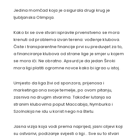
Jedina momčad koja je osigurala drugi krug je
ljubljanska Olimpija.
Kako bi se ove stvari ispravile prvenstveno se mora
krenuti od problema izvan terena: vođenje klubova.
Čiste i transparentne financije prvi su preduvjet za to,
a financiranje klubova od strane lige je smjer u kojem
se mora ići. Ne obratno. Apsurd je da jedan Široki
mora ligi platiti ogromne novce kako bi igrao u istoj.
Umjesto da liga živi od sponzora, prijenosa i
marketinga ona svoje temelje, po ovom pitanju,
zasniva na drugim stvarima. Također lutanja sa
stranim klubovima poput Maccabija, Nymburka i
Szolnokija ne idu u korist nego na štetu.
Jasna vizija koja vodi prema naprijed, jasni ciljevi koji
su ostvarivi, podizanje svijesti o ligi… Sve su to stvari