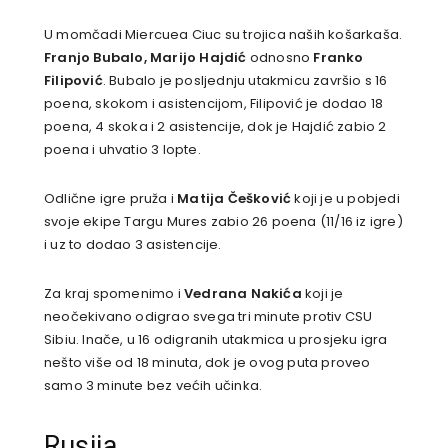
U momčadi Miercuea Ciuc su trojica naših košarkaša.
Franjo Bubalo, Marijo Hajdić
odnosno
Franko
Filipović
. Bubalo je posljednju utakmicu završio s 16
poena, skokom i asistencijom, Filipović je dodao 18
poena, 4 skoka i 2 asistencije, dok je Hajdić zabio 2
poena i uhvatio 3 lopte.
Odlične igre pruža i
Matija Češković
koji je u pobjedi
svoje ekipe Targu Mures zabio 26 poena (11/16 iz igre)
i uz to dodao 3 asistencije.
Za kraj spomenimo i
Vedrana Nakića
koji je
neočekivano odigrao svega tri minute protiv CSU
Sibiu. Inače, u 16 odigranih utakmica u prosjeku igra
nešto više od 18 minuta, dok je ovog puta proveo
samo 3 minute bez većih učinka.
Rusija