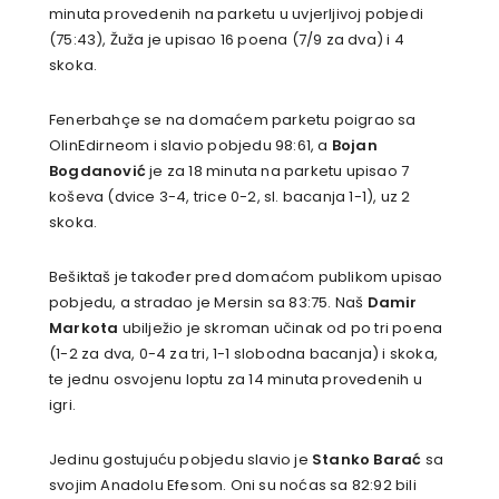
minuta provedenih na parketu u uvjerljivoj pobjedi
(75:43), Žuža je upisao 16 poena (7/9 za dva) i 4
skoka.
Fenerbahçe se na domaćem parketu poigrao sa
OlinEdirneom i slavio pobjedu 98:61, a
Bojan
Bogdanović
je za 18 minuta na parketu upisao 7
koševa (dvice 3-4, trice 0-2, sl. bacanja 1-1), uz 2
skoka.
Bešiktaš je također pred domaćom publikom upisao
pobjedu, a stradao je Mersin sa 83:75. Naš
Damir
Markota
ubilježio je skroman učinak od po tri poena
(1-2 za dva, 0-4 za tri, 1-1 slobodna bacanja) i skoka,
te jednu osvojenu loptu za 14 minuta provedenih u
igri.
Jedinu gostujuću pobjedu slavio je
Stanko Barać
sa
svojim Anadolu Efesom. Oni su noćas sa 82:92 bili