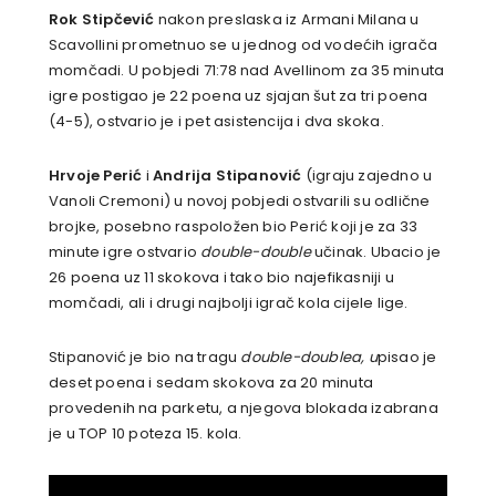
Rok Stipčević
nakon preslaska iz Armani Milana u
Scavollini prometnuo se u jednog od vodećih igrača
momčadi. U pobjedi 71:78 nad Avellinom za 35 minuta
igre postigao je 22 poena uz sjajan šut za tri poena
(4-5), ostvario je i pet asistencija i dva skoka.
Hrvoje Perić
i
Andrija Stipanović
(igraju zajedno u
Vanoli Cremoni) u novoj pobjedi ostvarili su odlične
brojke, posebno raspoložen bio Perić koji je za 33
minute igre ostvario
double-double
učinak. Ubacio je
26 poena uz 11 skokova i tako bio najefikasniji u
momčadi, ali i drugi najbolji igrač kola cijele lige.
Stipanović je bio na tragu
double-doublea, u
pisao je
deset poena i sedam skokova za 20 minuta
provedenih na parketu, a njegova blokada izabrana
je u TOP 10 poteza 15. kola.