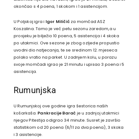
okončao s 4 poena, 1 skokom i 1 asistencijom.
U Poljskoj igra i
Igor Miličić
za momčad ASZ
Koszalina. Tamo je već petu sezonu zaredom,a u
prosjeku je bilježio 10 poena, 5 asistencija i 4 skoka
po utakmici. Ove sezone je zbog ozljede propustio
uvodni dio natjecanja, te se sredinom 12. mjeseca
polako vratio na parket. U zadnjem kolu, u porazu
svoje momčadi igrao je 21 minutu i upisao 3 poena i 5
asistencija.
Rumunjska
U Rumunjskoj ove godine igra šestorica naših
košarkaša.
Pankracije Barać
je u zadnjoj utakmici
njegov Pitestija odigrao 34 minute. Susret je završio
statistikom od 20 poena (6/11 za dva poena), 3 skoka
i 3 asistencije.