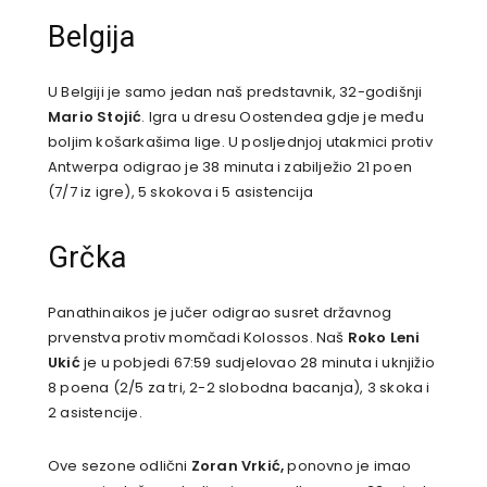
Belgija
U Belgiji je samo jedan naš predstavnik, 32-godišnji
Mario Stojić
. Igra u dresu Oostendea gdje je među
boljim košarkašima lige. U posljednjoj utakmici protiv
Antwerpa odigrao je 38 minuta i zabilježio 21 poen
(7/7 iz igre), 5 skokova i 5 asistencija
Grčka
Panathinaikos je jučer odigrao susret državnog
prvenstva protiv momčadi Kolossos. Naš
Roko Leni
Ukić
je u pobjedi 67:59 sudjelovao 28 minuta i uknjižio
8 poena (2/5 za tri, 2-2 slobodna bacanja), 3 skoka i
2 asistencije.
Ove sezone odlični
Zoran Vrkić,
ponovno je imao