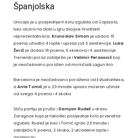
Španjolska
Unicaja je u posljednjem kolu izgubila od Cajasola,
bez obzira na dobru igru dvojice hrvatskih
reprezentativaca.
Krunoslav Simon
je ubacio 15
poena, uhvatio 4 lopte i upisao još 3 asistencije.
Luka
Žorić
je dodao 16 poena, 5 skokova i 4 asistencije.
Trenerski poraz zabilježio je i
Velimir Perasović
koji
je neočekivano poražen od momčadi Lagun Aro.
Barcelona je neočekivano poražena od Estudiantesa,
a
Ante
Tomić
je u 23 minute upisao mizeran učinak
od svega 4 poena i 4 skoka.
Sliču partiju je pružio i
Damjan Rudež
u dresu
Zaragoze koja je također posljednje kolo prvenstva
izgubila. Rudež je kao i Tomić igrao 23 minute i
zabilježio 5 poena, 2 skoka, 2 ukradene lopte i
asistenciju.