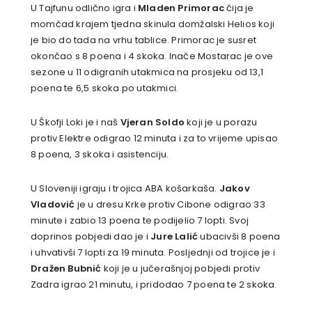
U Tajfunu odlično igra i
Mladen Primorac
čija je
momčad krajem tjedna skinula domžalski Helios koji
je bio do tada na vrhu tablice. Primorac je susret
okončao s 8 poena i 4 skoka. Inače Mostarac je ove
sezone u 11 odigranih utakmica na prosjeku od 13,1
poena te 6,5 skoka po utakmici.
U Škofji Loki je i naš
Vjeran Soldo
koji je u porazu
protiv Elektre odigrao 12 minuta i za to vrijeme upisao
8 poena, 3 skoka i asistenciju.
U Sloveniji igraju i trojica ABA košarkaša.
Jakov
Vladović
je u dresu Krke protiv Cibone odigrao 33
minute i zabio 13 poena te podijelio 7 lopti. Svoj
doprinos pobjedi dao je i
Jure Lalić
ubacivši 8 poena
i uhvativši 7 lopti za 19 minuta. Posljednji od trojice je i
Dražen Bubnić
koji je u jučerašnjoj pobjedi protiv
Zadra igrao 21 minutu, i pridodao 7 poena te 2 skoka.