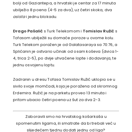
bolji od Gaziantepa, a hrvatski je centar za 17 minuta
ubilježio 8 poena (4-5 za dva), uz četiri skoka, dva
asista
i jednu blokadu.
Drago Pašalić
s Turk Telekomom i
Tomislav Ružić
s
Tofasom ubilježili su domaće poraze u ovome kolu.
Turk Telekom poražen je od Galatasaraya sa 70:76, a
Splićanin je ostvario učinak od osam koševa (dvica 1-
4, trica 2-5), po dvije uhvaćene lopte i dodavanja, te
jednu osvojenu loptu.
Zadranin u dresu Tofasa Tomislav Ružić uklopio se u
sivilo svoje momčadi, koja je poražena od skromnog
Erdemira. Ružić je na parketu proveo 13 minuta i
pritom ubacio četiri poena uz šut za dva 2-3.
Zaboravili smo na hrvatskog košarkaša u
spomenutim ligama, ili smatrate da bi trebali već u
slijedećem tjednu dodati jednu od liga?