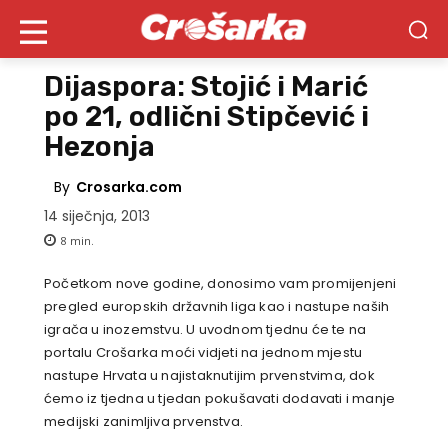
Dijaspora: Stojić i Marić
po 21, odlični Stipčević i
Hezonja
By
Crosarka.com
14 siječnja, 2013
8
min.
Početkom nove godine, donosimo vam promijenjeni
pregled europskih državnih liga kao i nastupe naših
igrača u inozemstvu. U uvodnom tjednu će te na
portalu Crošarka moći vidjeti na jednom mjestu
nastupe Hrvata u najistaknutijim prvenstvima, dok
ćemo iz tjedna u tjedan pokušavati dodavati i manje
medijski zanimljiva prvenstva.