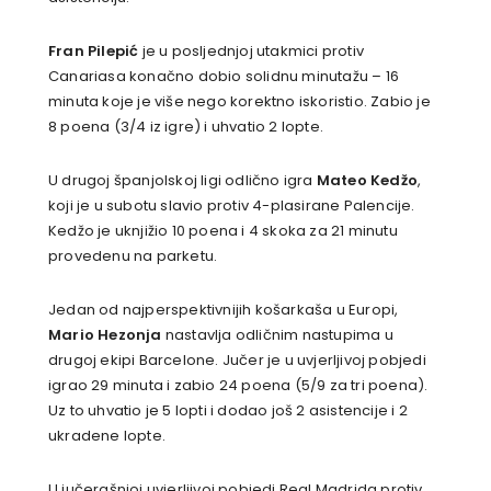
Fran Pilepić
je u posljednjoj utakmici protiv
Canariasa konačno dobio solidnu minutažu – 16
minuta koje je više nego korektno iskoristio. Zabio je
8 poena (3/4 iz igre) i uhvatio 2 lopte.
U drugoj španjolskoj ligi odlično igra
Mateo Kedžo
,
koji je u subotu slavio protiv 4-plasirane Palencije.
Kedžo je uknjižio 10 poena i 4 skoka za 21 minutu
provedenu na parketu.
Jedan od najperspektivnijih košarkaša u Europi,
Mario Hezonja
nastavlja odličnim nastupima u
drugoj ekipi Barcelone. Jučer je u uvjerljivoj pobjedi
igrao 29 minuta i zabio 24 poena (5/9 za tri poena).
Uz to uhvatio je 5 lopti i dodao još 2 asistencije i 2
ukradene lopte.
U jučerašnjoj uvjerljivoj pobjedi Real Madrida protiv