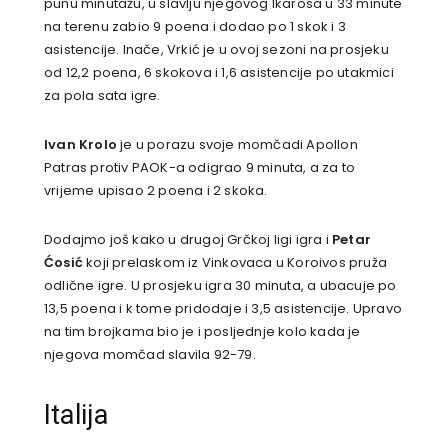
punu minutažu, u slavlju njegovog Ikarosa u 33 minute
na terenu zabio 9 poena i dodao po 1 skok i 3
asistencije. Inače, Vrkić je u ovoj sezoni na prosjeku
od 12,2 poena, 6 skokova i 1,6 asistencije po utakmici
za pola sata igre.
Ivan Krolo
je u porazu svoje momčadi Apollon
Patras protiv PAOK-a odigrao 9 minuta, a za to
vrijeme upisao 2 poena i 2 skoka.
Dodajmo još kako u drugoj Grčkoj ligi igra i
Petar
Ćosić
koji prelaskom iz Vinkovaca u Koroivos pruža
odlične igre. U prosjeku igra 30 minuta, a ubacuje po
13,5 poena i k tome pridodaje i 3,5 asistencije. Upravo
na tim brojkama bio je i posljednje kolo kada je
njegova momčad slavila 92-79.
Italija