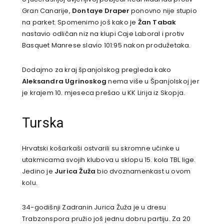
Gran Canarije,
Dontaye Draper
ponovno nije stupio
na parket. Spomenimo još kako je
Žan Tabak
nastavio odličan niz na klupi Caje Laboral i protiv
Basquet Manrese slavio 101:95 nakon produžetaka.
Dodajmo za kraj španjolskog pregleda kako
Aleksandra Ugrinoskog
nema više u Španjolskoj jer
je krajem 10. mjeseca prešao u KK Lirija iz Skopja.
Turska
Hrvatski košarkaši ostvarili su skromne učinke u
utakmicama svojih klubova u sklopu 15. kola TBL lige.
Jedino je
Jurica Žuža
bio dvoznamenkast u ovom
kolu.
34-godišnji Zadranin Jurica Žuža je u dresu
Trabzonspora pružio još jednu dobru partiju. Za 20