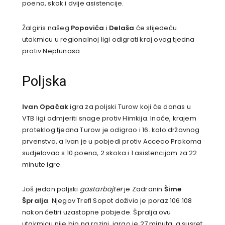
poena, skok i dvije asistencije.
Žalgiris našeg
Popovića
i
Delaša
će slijedeću
utakmicu u regionalnoj ligi odigrati kraj ovog tjedna
protiv Neptunasa.
Poljska
Ivan Opačak
igra za poljski Turow koji će danas u
VTB ligi odmjeriti snage protiv Himkija. Inače, krajem
proteklog tjedna Turow je odigrao i 16. kolo državnog
prvenstva, a Ivan je u pobjedi protiv Acceco Prokoma
sudjelovao s 10 poena, 2 skoka i 1 asistencijom za 22
minute igre.
Još jedan poljski
gastarbajter
je Zadranin
Šime
Špralja
. Njegov Trefl Sopot doživio je poraz 106:108
nakon četiri uzastopne pobjede. Špralja ovu
utakmicu nije bio na razini, igrao je 27 minuta, a susret