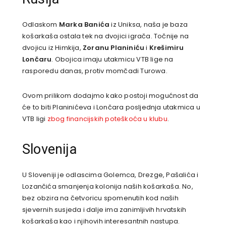
Odlaskom
Marka Banića
iz Uniksa, naša je baza
košarkaša ostala tek na dvojici igrača. Točnije na
dvojicu iz Himkija,
Zoranu Planiniću
i
Krešimiru
Lončaru
. Obojica imaju utakmicu VTB lige na
rasporedu danas, protiv momčadi Turowa.
Ovom prilikom dodajmo kako postoji mogućnost da
će to biti Planinićeva i Lončara posljednja utakmica u
VTB ligi
zbog financijskih poteškoća u klubu
.
Slovenija
U Sloveniji je odlascima Golemca, Drezge, Pašalića i
Lozančića smanjenja kolonija naših košarkaša. No,
bez obzira na četvoricu spomenutih kod naših
sjevernih susjeda i dalje ima zanimljivih hrvatskih
košarkaša kao i njihovih interesantnih nastupa.