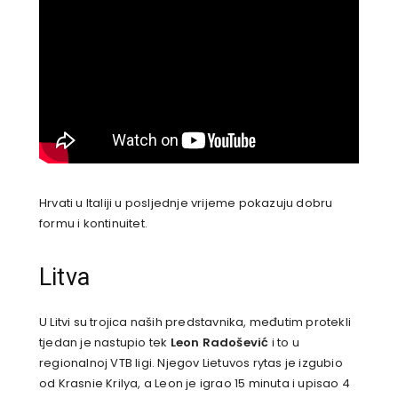
Hrvati u Italiji u posljednje vrijeme pokazuju dobru
formu i kontinuitet.
Litva
U Litvi su trojica naših predstavnika, međutim protekli
tjedan je nastupio tek
Leon Radošević
i to u
regionalnoj VTB ligi. Njegov Lietuvos rytas je izgubio
od Krasnie Krilya, a Leon je igrao 15 minuta i upisao 4