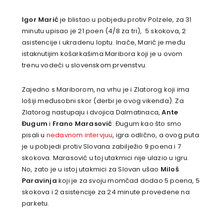
Igor Marić
je blistao u pobjedu protiv Polzele, za 31
minutu upisao je 21 poen (4/8 za tri), 5 skokova, 2
asistencije i ukradenu loptu. Inače, Marić je među
istaknutijim košarkašima Maribora koji je u ovom
trenu vodeći u slovenskom prvenstvu.
Zajedno s Mariborom, na vrhu je i Zlatorog koji ima
lošiji međusobni skor (derbi je ovog vikenda). Za
Zlatorog nastupaju i dvojica Dalmatinaca,
Ante
Đugum
i
Frano Marasović
. Đugum kao što smo
pisali u
nedavnom intervjuu
, igra odlično, a ovog puta
je u pobjedi protiv Slovana zabilježio 9 poena i 7
skokova. Marasović u toj utakmici nije ulazio u igru.
No, zato je u istoj utakmici za Slovan ušao
Miloš
Paravinja
koji je za svoju momčad dodao 5 poena, 5
skokova i 2 asistencije za 24 minute provedene na
parketu.