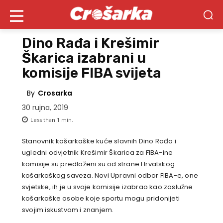
Dino Rađa i Krešimir
Škarica izabrani u
komisije FIBA svijeta
By
Crosarka
30 rujna, 2019
Less than 1
min.
Stanovnik košarkaške kuće slavnih Dino Rađa i
ugledni odvjetnik Krešimir Škarica za FIBA-ine
komisije su predloženi su od strane Hrvatskog
košarkaškog saveza. Novi Upravni odbor FIBA-e, one
svjetske, ih je u svoje komisije izabrao kao zaslužne
košarkaške osobe koje sportu mogu pridonijeti
svojim iskustvom i znanjem.