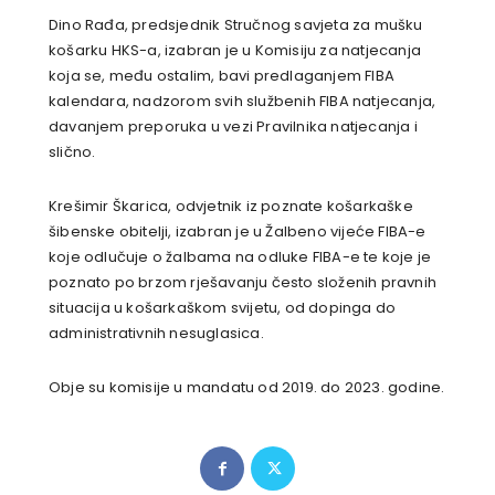
Dino Rađa, predsjednik Stručnog savjeta za mušku
košarku HKS-a, izabran je u Komisiju za natjecanja
koja se, među ostalim, bavi predlaganjem FIBA
kalendara, nadzorom svih službenih FIBA natjecanja,
davanjem preporuka u vezi Pravilnika natjecanja i
slično.
Krešimir Škarica, odvjetnik iz poznate košarkaške
šibenske obitelji, izabran je u Žalbeno vijeće FIBA-e
koje odlučuje o žalbama na odluke FIBA-e te koje je
poznato po brzom rješavanju često složenih pravnih
situacija u košarkaškom svijetu, od dopinga do
administrativnih nesuglasica.
Obje su komisije u mandatu od 2019. do 2023. godine.