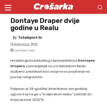
Dontaye Draper dvije
godine u Realu
By
Totalsport.hr
13 kolovoza, 2012
Less than 1
min.
Hrvatskoga košarkaškog reprezentativca
Dontayea
Drapera
u ponedjeljak su u madridskom Realu
službeno predstavili kao svoje novo pojačanje na
poziciji razigravača.
Potpisao je 28-godišnji Amerikanac dvogodišnji
ugovor koji će ga u “kraljevskom klubu” zadržati do
kraja sezone 2013/14.