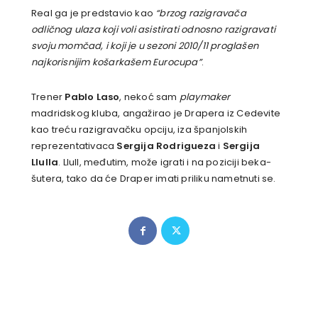
Real ga je predstavio kao
“brzog razigravača
odličnog ulaza koji voli asistirati odnosno razigravati
svoju momčad, i koji je u sezoni 2010/11 proglašen
najkorisnijim košarkašem Eurocupa”
.
Trener
Pablo Laso
, nekoć sam
playmaker
madridskog kluba, angažirao je Drapera iz Cedevite
kao treću razigravačku opciju, iza španjolskih
reprezentativaca
Sergija Rodrigueza
i
Sergija
Llulla
. Llull, međutim, može igrati i na poziciji beka-
šutera, tako da će Draper imati priliku nametnuti se.