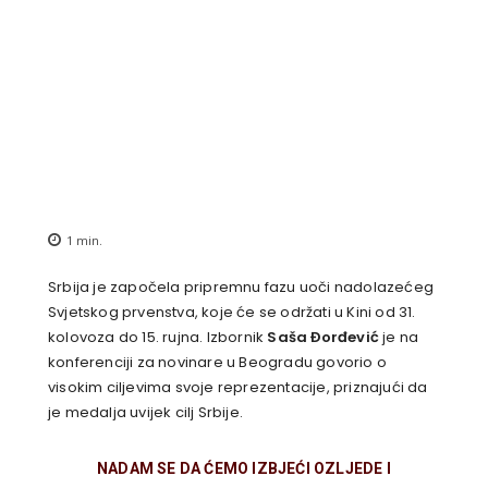
1
min.
Srbija je započela pripremnu fazu uoči nadolazećeg
Svjetskog prvenstva, koje će se održati u Kini od 31.
kolovoza do 15. rujna. Izbornik
Saša Đorđević
je na
konferenciji za novinare u Beogradu govorio o
visokim ciljevima svoje reprezentacije, priznajući da
je medalja uvijek cilj Srbije.
NADAM SE DA ĆEMO IZBJEĆI OZLJEDE I