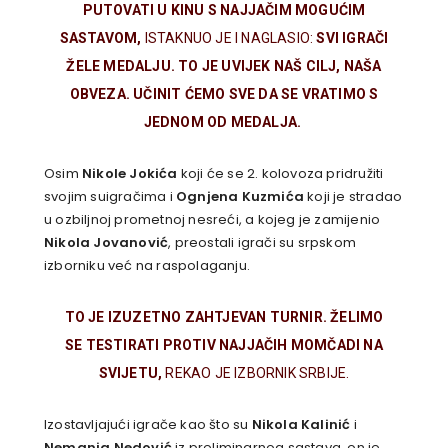
PUTOVATI U KINU S NAJJAČIM MOGUĆIM
SASTAVOM,
ISTAKNUO JE I NAGLASIO:
SVI IGRAČI
ŽELE MEDALJU. TO JE UVIJEK NAŠ CILJ, NAŠA
OBVEZA. UČINIT ĆEMO SVE DA SE VRATIMO S
JEDNOM OD MEDALJA.
Osim
Nikole Jokića
koji će se 2. kolovoza pridružiti
svojim suigračima i
Ognjena Kuzmića
koji je stradao
u ozbiljnoj prometnoj nesreći, a kojeg je zamijenio
Nikola Jovanović
, preostali igrači su srpskom
izborniku već na raspolaganju.
TO JE IZUZETNO ZAHTJEVAN TURNIR. ŽELIMO
SE TESTIRATI PROTIV NAJJAČIH MOMČADI NA
SVIJETU,
REKAO JE IZBORNIK SRBIJE.
Izostavljajući igrače kao što su
Nikola Kalinić
i
Nemanja Nedović
iz preliminarnog sastava, on je