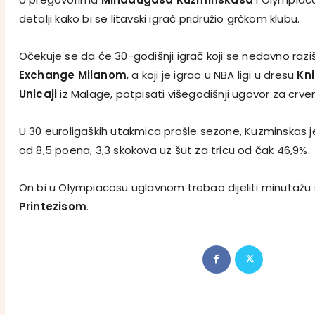
detalji kako bi se litavski igrač pridružio grčkom klubu.
Očekuje se da će 30-godišnji igrač koji se nedavno raz
Exchange Milanom
, a koji je igrao u NBA ligi u dresu
Kn
Unicaji
iz Malage, potpisati višegodišnji ugovor za crvene
U 30 euroligaških utakmica prošle sezone, Kuzminskas j
od 8,5 poena, 3,3 skokova uz šut za tricu od čak 46,9%.
On bi u Olympiacosu uglavnom trebao dijeliti minutažu
Printezisom
.