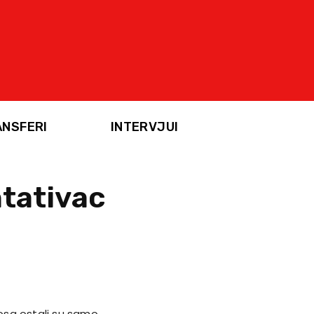
ANSFERI
INTERVJUI
ntativac
osa ostali su samo