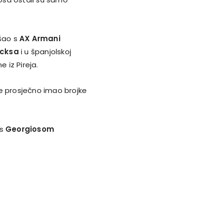
išao s
AX Armani
icksa
i u španjolskoj
 iz Pireja.
e prosječno imao brojke
 s
Georgiosom