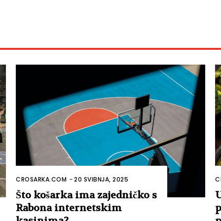
CROSARKA.COM
-
20 SVIBNJA, 2025
C
Što košarka ima zajedničko s
U
Rabona internetskim
p
kasinima?
p