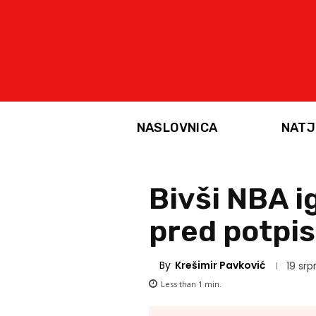
NASLOVNICA
NATJ
Bivši NBA i
pred potpi
By
Krešimir Pavković
19 srp
Less than 1
min.