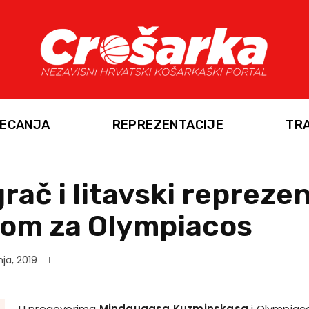
ECANJA
REPREZENTACIJE
TR
grač i litavski repreze
som za Olympiacos
nja, 2019
U pregovorima
Mindaugasa Kuzminskasa
i Olympiac