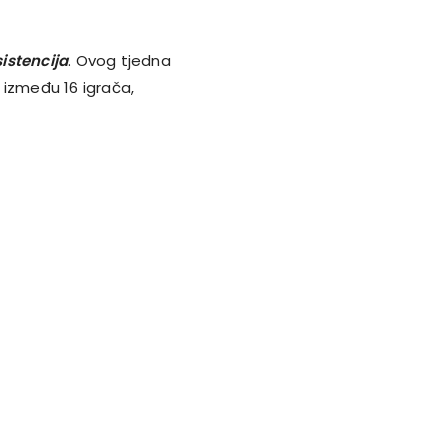
sistencija
. Ovog tjedna
e između 16 igrača,