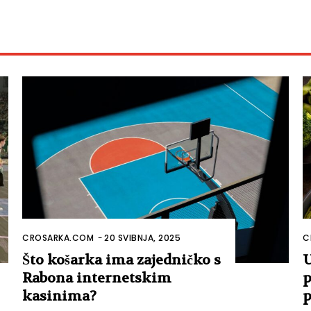
CROSARKA.COM
-
20 SVIBNJA, 2025
C
Što košarka ima zajedničko s
U
Rabona internetskim
p
kasinima?
p