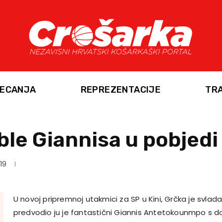
ECANJA
REPREZENTACIJE
TR
le Giannisa u pobjedi
19
U novoj pripremnoj utakmici za SP u Kini, Grčka je svlada
predvodio ju je fantastični Giannis Antetokounmpo s 