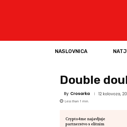
NASLOVNICA
NATJ
Double doub
By
Crosarka
12 kolovoza, 20
Less than 1
min.
Crypto4me najavljuje
partnerstvo s elitnim